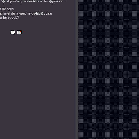
tat policier paramilitaire et la r�pression
s de brun
hisme et de la gauche qu�b�coise
sur facebook?