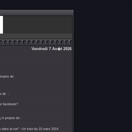
Vendredi 7 Ao�t 2026
 propos de
os de :
sur facebook?
ï¿½ propos de :
ans la rue" - Un tract du 15 mars 2014