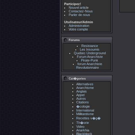
Participez!
Nouvel article
Contactez-Nous
Parler de nous
Utulisateur/Admin
Administration
Votre compte
Forums
Resistance
Les Insoumis
Quebec Underground
Forum Anarchiste
Pirate-Punk
forum Anarchiste
Revolutionnaire
Cat�gories
Alternatives
Anarchisme
Anglais
Appel
Autres
Citations
�cologie
International
Millitantisme
Recettes v�g�
Th�orie
Video
Anarkhia
Blackblock