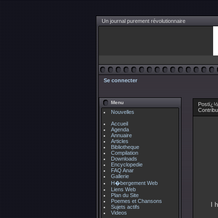
Un journal purement révolutionnaire
Se connecter
Menu
Postï¿½ 
Contrib
Nouvelles
Accueil
Agenda
Annuaire
Articles
Bibliotheque
Compilation
Downloads
Encyclopedie
FAQ Anar
Gallerie
H�bergement Web
Liens Web
Plan du Site
Poemes et Chansons
I 
Sujets actifs
Videos