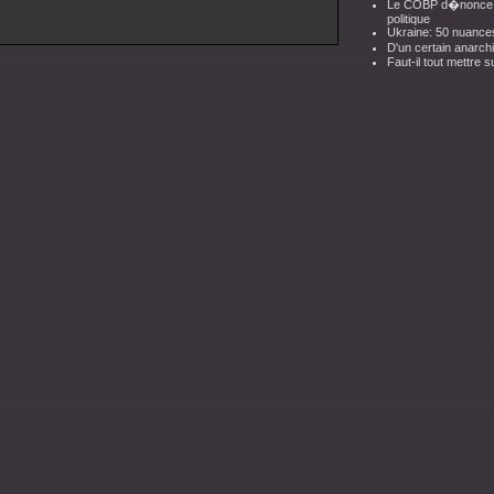
Le COBP d�nonce l'�
politique
Ukraine: 50 nuance
D'un certain anarc
Faut-il tout mettre 