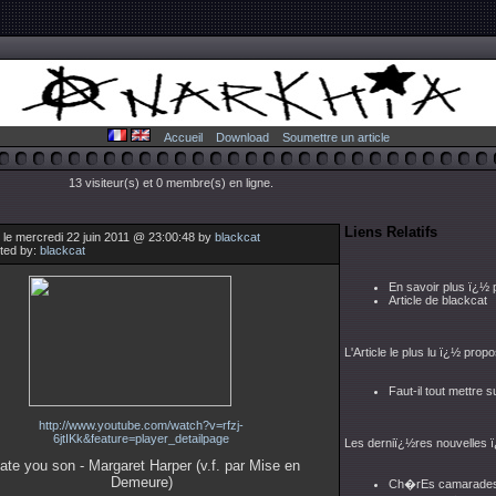
Accueil
Download
Soumettre un article
13 visiteur(s) et 0 membre(s) en ligne.
Liens Relatifs
le mercredi 22 juin 2011 @ 23:00:48 by
blackcat
uted by:
blackcat
En savoir plus ï¿½
Article de blackcat
L'Article le plus lu ï¿½ prop
Faut-il tout mettre 
http://www.youtube.com/watch?v=rfzj-
6jtIKk&feature=player_detailpage
Les derniï¿½res nouvelles 
hate you son - Margaret Harper (v.f. par Mise en
Demeure)
Ch�rEs camarades d