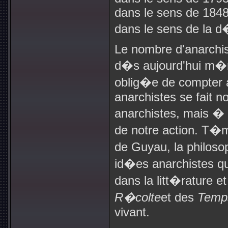
dans le sens de 1848,
dans le sens de la d
Le nombre d'anarchis
d�s aujourd'hui m�m
oblig�e de compter a
anarchistes se fait n
anarchistes, mais �
de notre action. T�m
de Guyau, la philosop
id�es anarchistes q
dans la litt�rature e
R�colte
et des
Temp
vivant.