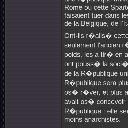
Rome ou cette Sparte
faisaient tuer dans l
de la Belgique, de l'I
Ont-ils r�alis� cet
seulement l'ancien r
poids, les a tir� en
ont pouss� la soci�
de la R�publique univ
R�publique sera pl
os� r�ver, et plus
a
avait os� concevoir 
R�publique : elle se
moins anarchistes.