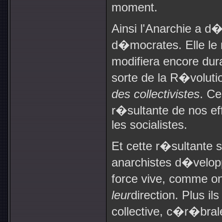
moment.
Ainsi l'Anarchie a d
d�mocrates. Elle le m
modifiera encore dura
sorte de la R�volut
des collectivistes
. C
r�sultante de nos e
les socialistes.
Et cette r�sultante s
anarchistes d�velop
force vive, comme o
leur
direction. Plus il
collective, c�r�bral