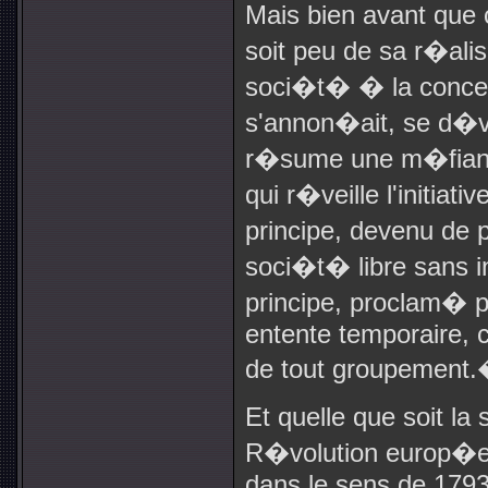
Mais bien avant que 
soit peu de sa r�alis
soci�t� � la concep
s'annon�ait, se d�ve
r�sume une m�fianc
qui r�veille l'initiati
principe, devenu de 
soci�t� libre sans in
principe, proclam� p
entente temporaire, 
de tout groupement
Et quelle que soit la
R�volution europ�en
dans le sens de 1793