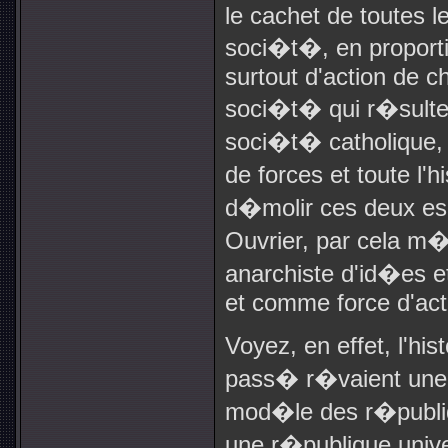
le cachet de toutes l
soci�t�, en proport
surtout d'action de c
soci�t� qui r�sulter
soci�t� catholique,
de forces et toute l'h
d�molir ces deux es
Ouvrier, par cela m�
anarchiste d'id�es e
et comme force d'acti
Voyez, en effet, l'hi
pass� r�vaient une 
mod�le des r�publiqu
une r�publique univer