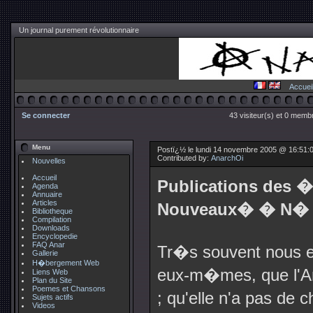
Un journal purement révolutionnaire
Accuei
Se connecter
43 visiteur(s) et 0 membr
Menu
Postï¿½ le lundi 14 novembre 2005 @ 16:51:
Contributed by:
AnarchOi
Nouvelles
Accueil
Publications des 
Agenda
Annuaire
Articles
Nouveaux� � N� 6
Bibliotheque
Compilation
Downloads
Encyclopedie
FAQ Anar
Tr�s souvent nous en
Gallerie
H�bergement Web
eux-m�mes, que l'A
Liens Web
Plan du Site
Poemes et Chansons
; qu'elle n'a pas de 
Sujets actifs
Videos