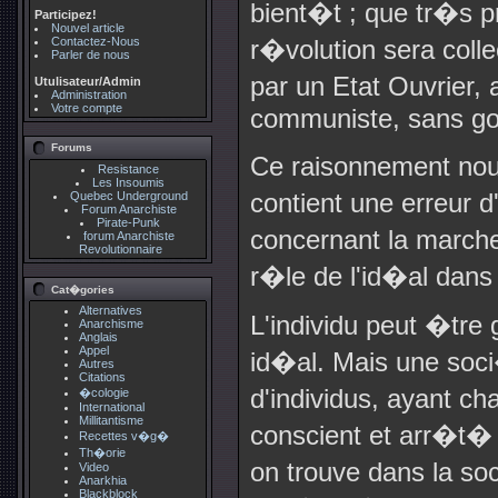
bient�t ; que tr�s p
Participez!
Nouvel article
Contactez-Nous
r�volution sera colle
Parler de nous
par un Etat Ouvrier,
Utulisateur/Admin
Administration
Votre compte
communiste, sans g
Forums
Ce raisonnement nou
Resistance
Les Insoumis
contient une erreur 
Quebec Underground
Forum Anarchiste
Pirate-Punk
concernant la marche
forum Anarchiste
Revolutionnaire
r�le de l'id�al dans l
Cat�gories
Alternatives
L'individu peut �tre
Anarchisme
Anglais
Appel
id�al. Mais une soci
Autres
Citations
d'individus, ayant c
�cologie
International
Millitantisme
conscient et arr�t�
Recettes v�g�
Th�orie
on trouve dans la so
Video
Anarkhia
Blackblock