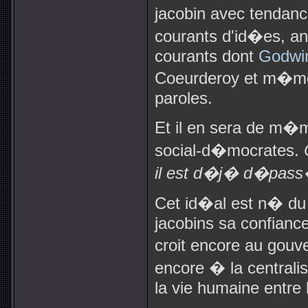
jacobin avec tendan
courants d'id�es, an
courants dont
Godwi
Coeurderoy et m�
paroles.
Et il en sera de m�m
social-d�mocrates.
il est d�j� d�pas
Cet id�al est n� du 
jacobins sa confiance
croit encore au gouve
encore � la centralis
la vie humaine entre