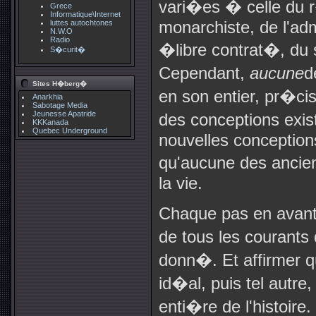
vari�es � celle du r
Grece
Informatique\Internet
monarchiste, de l'ad
luttes autochtones
N.W.O
Radio
�libre contrat�, du s
S�curit�
Cependant,
aucune
d
Sites H�berg�
en son entier, pr�c
Anarkhia
Sabotage Media
Jeunesse Apatride
des conceptions exi
KKKanada
Quebec Underground
nouvelles conceptions
qu'aucune des ancien
la vie.
Chaque pas en avant
de tous les courants
donn�. Et affirmer q
id�al, puis tel autr
enti�re de l'histoire