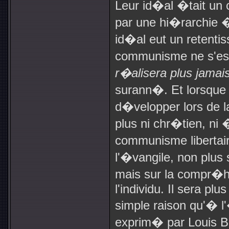
Leur id�al �tait u
par une hi�rarchie �
id�al eut un retent
communisme ne s'es
r�alisera plus jamai
surann�. Et lorsqu
d�velopper lors de la
plus ni chr�tien, ni 
communisme libertai
l'�vangile, non plus
mais sur la compr�h
l'individu. Il sera pl
simple raison qu'� 
exprim� par Louis Bl