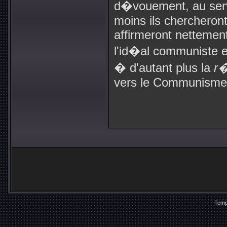
d�vouement, au ser
moins ils cherchero
affirmeront nettement
l'id�al communiste et
� d'autant plus la
r�
vers le Communisme, 
Temp