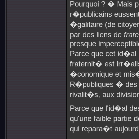
Pourquoi ? � Mais p
r�publicains eussent
�galitaire (de citoy
par des liens de
frat
presque imperceptible
Parce que cet id�al
fraternit� est irr�ali
�conomique et mis�re
R�publiques � des
rivalit�s, aux divisi
Parce que l'id�al de
qu'une faible partie 
qui repara�t aujourd