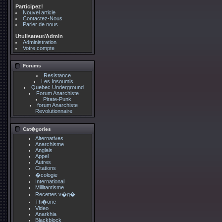
Participez!
Nouvel article
Contactez-Nous
Parler de nous
Utulisateur/Admin
Administration
Votre compte
Forums
Resistance
Les Insoumis
Quebec Underground
Forum Anarchiste
Pirate-Punk
forum Anarchiste
Revolutionnaire
Cat�gories
Alternatives
Anarchisme
Anglais
Appel
Autres
Citations
�cologie
International
Millitantisme
Recettes v�g�
Th�orie
Video
Anarkhia
Blackblock