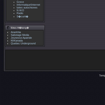
Grece
Informatique\Internet
luttes autochtones
N.W.O
Radio
S�curit�
Sites H�berg�
Anarkhia
Sabotage Media
Jeunesse Apatride
KKKanada
Quebec Underground
Temp