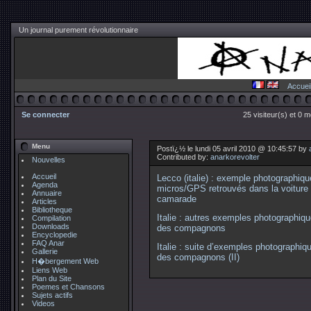
Un journal purement révolutionnaire
Accuei
Se connecter
25 visiteur(s) et 0 
Menu
Postï¿½ le lundi 05 avril 2010 @ 10:45:57 by
Contributed by:
anarkorevolter
Nouvelles
Accueil
Lecco (italie) : exemple photographiqu
Agenda
micros/GPS retrouvés dans la voiture 
Annuaire
camarade
Articles
Bibliotheque
Italie : autres exemples photographiq
Compilation
Downloads
des compagnons
Encyclopedie
FAQ Anar
Italie : suite d’exemples photographi
Gallerie
des compagnons (II)
H�bergement Web
Liens Web
Plan du Site
Poemes et Chansons
Sujets actifs
Videos