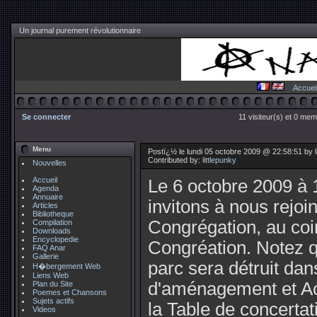
Un journal purement révolutionnaire
Accuei
Se connecter
11 visiteur(s) et 0 mem
Menu
Postï¿½ le lundi 05 octobre 2009 @ 22:58:51 by l
Contributed by:
littlepunky
Nouvelles
Accueil
Le 6 octobre 2009 à
Agenda
Annuaire
invitons à nous rejoi
Articles
Bibliotheque
Congrégation, au coi
Compilation
Downloads
Encyclopedie
Congréation. Notez 
FAQ Anar
Gallerie
parc sera détruit da
H�bergement Web
Liens Web
d'aménagement et Ac
Plan du Site
Poemes et Chansons
Sujets actifs
la Table de concerta
Videos