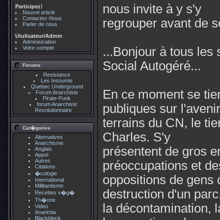
nous invite à y s'y
Participez!
Nouvel article
Contactez-Nous
regrouper avant de s
Parler de nous
Utulisateur/Admin
Administration
Votre compte
...Bonjour à tous le
Social Autogéré...
Forums
Resistance
Les Insoumis
Quebec Underground
En ce moment se tien
Forum Anarchiste
Pirate-Punk
forum Anarchiste
publiques sur l'aveni
Revolutionnaire
terrains du CN, le tie
Cat�gories
Charles. S'y
Alternatives
Anarchisme
présentent de gros e
Anglais
Appel
Autres
préoccupations et de
Citations
�cologie
oppositions de gens 
International
Millitantisme
destruction d'un parc
Recettes v�g�
Th�orie
la décontamination, l
Video
Anarkhia
Blackblock