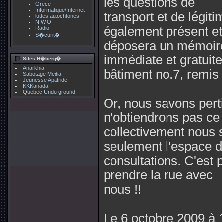
les questions de
Grece
Informatique\Internet
transport et de légit
luttes autochtones
N.W.O
également présent et
Radio
S�curit�
déposera un mémoire
immédiate et gratuit
Sites H�berg�
Anarkhia
bâtiment no.7, remis 
Sabotage Media
Jeunesse Apatride
KKKanada
Quebec Underground
Or, nous savons per
n'obtiendrons pas ce
collectivement nous 
seulement l'espace 
consultations. C'est 
prendre la rue avec
nous !!
Le 6 octobre 2009 à 