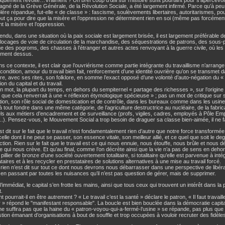
quement révolte…Vraiment ? Un bref coup d’œil sur l’histoire suffit pourtant pour s’apercevo
né de la Grève Générale, de la Révolution Sociale, a été largement infirmé. Parce qu’à peu 
lère répandue, fut-elle « de classe » : fascisme, soulèvements libertaires, autoritarismes, po
t ça pour dire que la misère et l’oppression ne déterminent rien en soi (même pas forcément l
t la misère et l’oppression.
endu, dans une situation où la paix sociale est largement brisée, il est largement préférable 
locages de voie de circulation de la marchandise, des séquestrations de patrons, des sous
ue des pogroms, des chasses à l’étranger et autres actes renvoyant à la guerre civile, où les e
ement dessus.
s ce contexte, il est clair que l’ouvriérisme comme partie intégrante du travaillisme n’arrange
condition, amour du travail bien fait, renforcement d’une identité ouvrière qu’on se transmet d
re, avec ses rites, son folklore, en somme l’exact opposé d’une volonté d’auto-négation du « p
ion du capital et du travail.
n mot, la plupart du temps, en dehors du sempiternel « partage des richesses », sur l’origine 
 que cela renverrait à une « réflexion étymologique spécieuse » ; pas un mot de critique sur
ation, son rôle social de domestication et de contrôle, dans les bureaux comme dans les usin
e à tout fondre dans une même catégorie, de l’agriculture destructrice au nucléaire, de la fabri
els aux métiers d’encadrement et de surveillance (profs, vigiles, cadres, employés à Pôle Emp
..). Pensez-vous, le Mouvement Social a trop besoin de draguer sa classe bien-aimée, il ne 
st dit sur le fait que le travail n’est fondamentalement rien d’autre que notre force transformé
 celle dont il ne peut se passer, son essence vitale, son meilleur allié, et ce quel que soit le d
ction. Rien sur le fait que le travail est ce qui nous ennuie, nous étouffe, nous brûle et nous d
e qui nous crève. Et qu’au final, comme l’on décrète ainsi que la vie n’a pas de sens en dehors 
 pillier de bronze d’une société ouvertement totalitaire, si totalitaire qu’elle est parvenue à int
taires et à les recycler en prestataires de solutions alternatives à une mise au travail forcé.
, rien n’est dit sur tout ce dont nous devrons nous débarrasser dans une perspective de libérat
, en passant par toutes les nuisances qu’il n’est pas question de gérer, mais de supprimer.
l’immédiat, le capital s’en frotte les mains, ainsi que tous ceux qui trouvent un intérêt dans la
t.
pourrait-il en être autrement ? « Le travail c’est la santé » déclare le patron, « Il faut travaille
er » répond le "manifestant responsable". La boucle est bien bouclée dans la démocratie capital
l ne suffira pas que la haine du « patron-voyou-qui-a-fermé-l’usine » se répande, pas plus que
stion émanant d’organisations à bout de souffle et trop occupées à vouloir recruter des fidèle