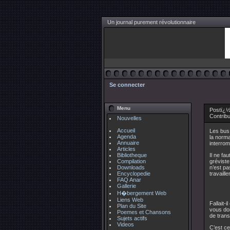
Un journal purement révolutionnaire
Se connecter
Menu
Postï¿½
Contrib
Nouvelles
Accueil
Les bus,
Agenda
la norma
Annuaire
interrom
Articles
Bibliotheque
Il ne fa
Compilation
gréviste
Downloads
n’est pas
Encyclopedie
travaill
FAQ Anar
Gallerie
H�bergement Web
Liens Web
Fallait-
Plan du Site
vous don
Poemes et Chansons
de trans
Sujets actifs
Videos
C’est ce