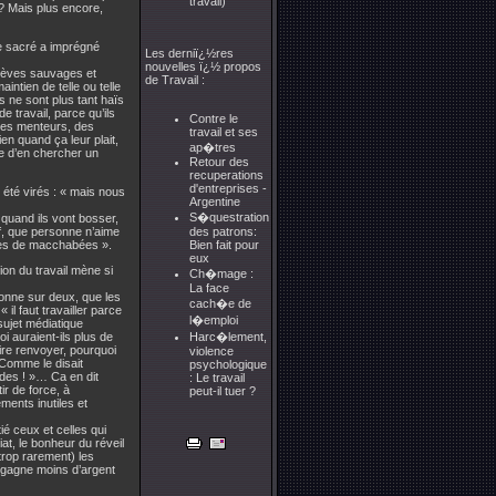
travail)
d ? Mais plus encore,
le sacré a imprégné
Les derniï¿½res
nouvelles ï¿½ propos
grèves sauvages et
de Travail :
intien de telle ou telle
s ne sont plus tant haïs
e travail, parce qu’ils
Contre le
 des menteurs, des
travail et ses
n quand ça leur plait,
ap�tres
se d’en chercher un
Retour des
recuperations
d'entreprises -
r été virés : « mais nous
Argentine
S�questration
 quand ils vont bosser,
ff, que personne n’aime
des patrons:
eules de macchabées ».
Bien fait pour
eux
ion du travail mène si
Ch�mage :
La face
sonne sur deux, que les
cach�e de
il faut travailler parce
l�emploi
 sujet médiatique
i auraient-ils plus de
Harc�lement,
aire renvoyer, pourquoi
violence
 Comme le disait
psychologique
des ! »… Ca en dit
: Le travail
ir de force, à
peut-il tuer ?
ments inutiles et
tié ceux et celles qui
iat, le bonheur du réveil
trop rarement) les
i gagne moins d’argent