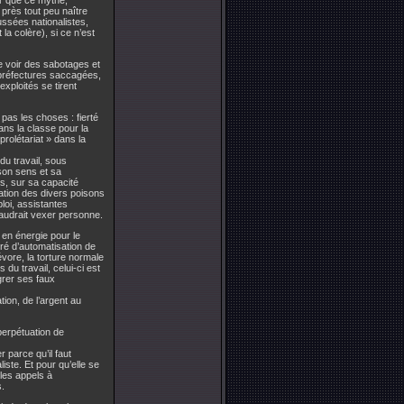
ir que ce mythe,
près tout peu naître
ussées nationalistes,
a colère), si ce n’est
de voir des sabotages et
-préfectures saccagées,
xploités se tirent
 pas les choses : fierté
ans la classe pour la
rolétariat » dans la
du travail, sous
 son sens et sa
es, sur sa capacité
cation des divers poisons
loi, assistantes
faudrait vexer personne.
e en énergie pour le
egré d’automatisation de
évore, la torture normale
du travail, celui-ci est
égrer ses faux
ion, de l’argent au
 perpétuation de
r parce qu’il faut
iste. Et pour qu’elle se
 les appels à
s.