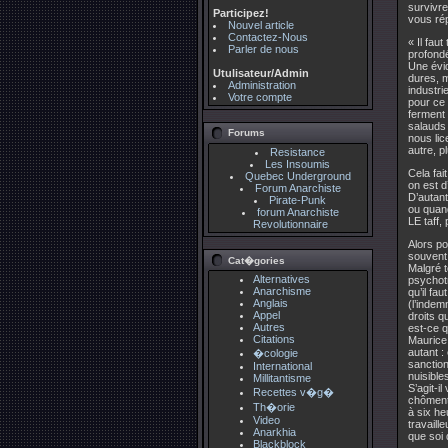
survivre
Participez!
vous rép
Nouvel article
Contactez-Nous
« Il fau
Parler de nous
profondé
Une évi
Utulisateur/Admin
dures, m
Administration
industri
Votre compte
pour ce 
ferment 
salauds 
Forums
nous lic
autre, p
Resistance
Les Insoumis
Cela fai
Quebec Underground
on est d
Forum Anarchiste
D’autant
Pirate-Punk
ou quand
forum Anarchiste
LE taff,
Revolutionnaire
Alors po
souvent
Cat�gories
Malgré t
Alternatives
psychotr
Anarchisme
qu’il fa
Anglais
(l’indem
Appel
droits q
Autres
est-ce q
Citations
Maurice
autant :
�cologie
sanction
International
nuisible
Millitantisme
S’agit-i
Recettes v�g�
chôment,
Th�orie
à six he
Video
travaill
Anarkhia
que soi 
Blackblock