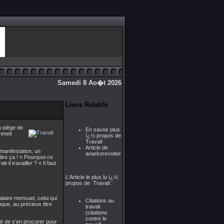
Samedi 8 Ao�t 2026
Liens Relatifs
u piège de
En savoir plus
mmeil
ï¿½ propos de
Travail
Article de
manifestation, un
anarkorevolter
 dire ça ! » Pourquoi ce
t-il travailler ? « Il faut
L'Article le plus lu ï¿½
propos de Travail :
salaire mensuel, celui qui
Citations au
que, au précieux titre
travail
(citations
contre le
ité de s’en procurer pour