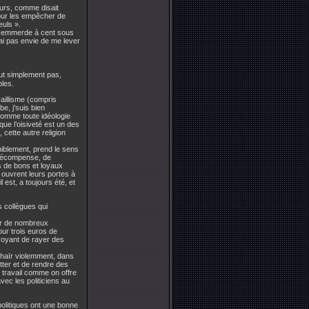
eurs, comme disait
 pour les empêcher de
euls ».
 les emmerde à cent sous
j’ai pas envie de me lever
ut simplement pas,
bles.
aillisme (compris
be, j’suis bien
(comme toute idéologie
que l’oisiveté est un des
, cette autre religion
niblement, prend le sens
e récompense, de
ns de bons et loyaux
 ouvrent leurs portes à
 est, a toujours été, et
s collègues qui
ver de nombreux
our trois euros de
évoyant de rayer des
à haïr violemment, dans
lutter et de rendre des
 travail comme on offre
ec les politiciens au
olitiques ont une bonne