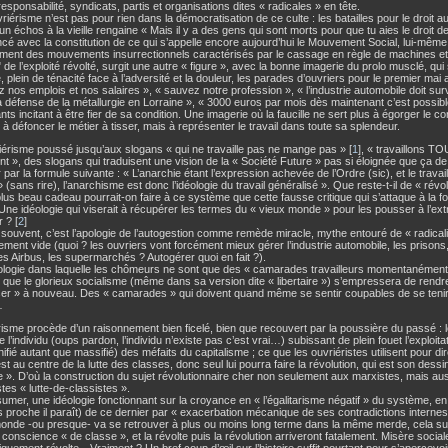
responsabilité, syndicats, partis et organisations dites « radicales » en tête.
vriérisme n’est pas pour rien dans la démocratisation de ce culte : les batailles pour le droit a
 échos à la vieille rengaine « Mais il y a des gens qui sont morts pour que tu aies le droit de 
 avec la constitution de ce qui s’appelle encore aujourd’hui le Mouvement Social, lui-même 
ement des mouvements insurrectionnels caractérisés par le cassage en règle de machines et 
" de l’exploité révolté, surgit une autre « figure », avec la bonne imagerie du prolo musclé, qu
 plein de ténacité face à l’adversité et la douleur, les parades d’ouvriers pour le premier ma
 nos emplois et nos salaires », « sauvez notre profession », « l’industrie automobile doit sur
a défense de la métallurgie en Lorraine », « 3000 euros par mois dès maintenant c’est possib
nts incitant à être fier de sa condition. Une imagerie où la faucille ne sert plus à égorger le con
à défoncer le métier à tisser, mais à représenter le travail dans toute sa splendeur.
iérisme poussé jusqu’aux slogans « qui ne travaille pas ne mange pas »
[
1
]
, « travaillons TO
t », des slogans qui traduisent une vision de la « Société Future » pas si éloignée que ça de l
par la formule suivante : « L’anarchie étant l’expression achevée de l’Ordre (sic), et le travail
» (sans rire), l’anarchisme est donc l’idéologie du travail généralisé ». Que reste-t-il de « révo
plus beau cadeau pourrait-on faire à ce système que cette fausse critique qui s’attaque à la fo
 Une idéologie qui viserait à récupérer les termes du « vieux monde » pour les pousser à l’ex
r ?
[
2
]
souvent, c’est l’apologie de l’autogestion comme remède miracle, mythe entouré de « radica
ment vide (quoi ? les ouvriers vont forcément mieux gérer l’industrie automobile, les prison
es Airbus, les supermarchés ? Autogérer quoi en fait ?).
ologie dans laquelle les chômeurs ne sont que des « camarades travailleurs momentanément 
 que le glorieux socialisme (même dans sa version dite « libertaire ») s’empressera de rendre 
ser » à nouveau. Des « camarades » qui doivent quand même se sentir coupables de se tenir 
…
risme procède d’un raisonnement bien ficelé, bien que recouvert par la poussière du passé : le 
l’individu (oups pardon, l’individu n’existe pas c’est vrai…) subissant de plein fouet l’exploita
ifié autant que massifié) des méfaits du capitalisme ; ce que les ouvriéristes utilisent pour di
st au centre de la lutte des classes, donc seul lui pourra faire la révolution, qui est son dessi
». D’où la construction du sujet révolutionnaire cher non seulement aux marxistes, mais a
tes « lutte-de-classistes ».
umer, une idéologie fonctionnant sur la croyance en « l’égalitarisme négatif » du système, en 
s proche il paraît) de ce dernier par « exacerbation mécanique de ses contradictions internes
monde -ou presque- va se retrouver à plus ou moins long terme dans la même merde, cela su
 conscience « de classe », et la révolte puis la révolution arriveront fatalement. Misère socia