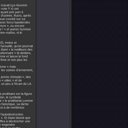
u travail (ça résonne
vote !! ») ont
ayant pris part à
d’usines. Aussi, après
i sue courbé sur sa
i avec force banderoles
vivre », ou encore
le ! » et autres hymnes
tre-maître, ni le
US, moins et
’actuelle, qu’on pourrait
 étant « la meilleure des
lutionnaire » là-dedans,
rme et laisse le fond
trême et non plus les
lisme » mais
s, les usines d’armement,
privés d’emploi », des
« utiles » et de
un peu à l’écart de LA
prolétaire est la figure
tion, le symbole
re « le prolétariat comme
n historique, sa tâche
ussi à de nombreux
l’autodestruction
 ». Et étant donné que
ffira à déclencher une
le engendre