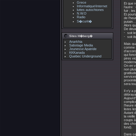
Grece
Et que r
Informatique\Internet
l’autre 
luttes autochtones
fuir ; l
N.W.O
Et pourt
Radio
de l’heu
S�curit�
putain…
Alors q
De deux
soit l
Sites H�berg�
soit il
Anarkhia
Mais qua
Sabotage Media
comme re
Jeunesse Apatride
d’accord
KKKanada
qui fonc
Quebec Underground
pires vi
modern
On en vi
non plus
gratitud
services
proximit
sera tou
Il n’y a
débrayai
Aujourd’
complice
l’heure 
listes l
Autant d
la vieil
coups à 
des choc
fond).
Dans ce