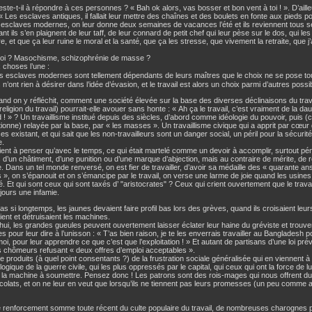
este-t-il à répondre à ces personnes ? « Bah ok alors, vas bosser et bon vent à toi ! ». D’aill
: « Les esclaves antiques, il fallait leur mettre des chaînes et des boulets en fonte aux pieds
es esclaves modernes, on leur donne deux semaines de vacances l’été et ils reviennent tous s
ant ils s’en plaignent de leur taff, de leur connard de petit chef qui leur pèse sur le dos, qui
re, et que ça leur ruine le moral et la santé, que ça les stresse, que vivement la retraite, que 
uoi ? Masochisme, schizophrénie de masse ?
 choses l’une :
es esclaves modernes sont tellement dépendants de leurs maîtres que le choix ne se pose to
s n’ont rien à désirer dans l’idée d’évasion, et le travail est alors un choix parmi d’autres possi
nd on y réfléchit, comment une société élevée sur la base des diverses déclinaisons du trav
ligion du travail) pourrait-elle avouer sans honte : « Ah ça le travail, c’est vraiment de la dau
 ! » ? Un travaillisme institué depuis des siècles, d’abord comme idéologie du pouvoir, puis 
tionne) relayée par la base, par « les masses ». Un travaillisme civique qui a apprit par cœur 
ces existant, et qui sait que les non-travailleurs sont un danger social, un péril pour la sécurité
e.
ent à penser qu’avec le temps, ce qui était martelé comme un devoir à accomplir, surtout pé
 d’un châtiment, d’une punition ou d’une marque d’abjection, mais au contraire de mérite, d
e. Dans un tel monde renversé, on est fier de travailler, d’avoir sa médaille des « quarante a
 », on s’épanouit et on s’émancipe par le travail, on verse une larme de joie quand les usines
é. Et qui sont ceux qui sont taxés d’ "aristocrates" ? Ceux qui crient ouvertement que le travail
jours une infamie.
 pas si longtemps, les jaunes devaient faire profil bas lors des grèves, quand ils croisaient leur
ent et détruisaient les machines.
hui, les grandes gueules peuvent ouvertement laisser éclater leur haine du gréviste et trou
s pour leur dire à l’unisson : « T’as bien raison, je te les enverrais travailler au Bangladesh p
moi, pour leur apprendre ce que c’est que l’exploitation ! » Et autant de partisans d’une loi pr
es chômeurs refusant « deux offres d’emploi acceptables ».
e produits (à quel point consentants ?) de la frustration sociale généralisée qui en viennent 
le logique de la guerre civile, qui les plus oppressés par le capital, qui ceux qui ont la force de 
la machine à soumettre. Pensez donc ! Les patrons sont des rois-mages qui nous offrent du
olats, et on ne leur en veut que lorsqu’ils ne tiennent pas leurs promesses (un peu comme av
 renforcement somme toute récent du culte populaire du travail, de nombreuses charognes p