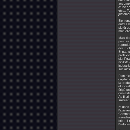
automati
accompag
d’une co
etc… Tou
justemen
Bien ent
autres b
plutôt q
mutuell
Mais dan
pour sa 
reprodui
destruct
Et pas u
prétexte
signific
nihilist
industri
sociales
Rien n’e
capital,
la produ
et moral
érigé en
contesta
Au final
salariat
Et dans 
l’existan
Comment 
travaill
brise, i
l’autoge