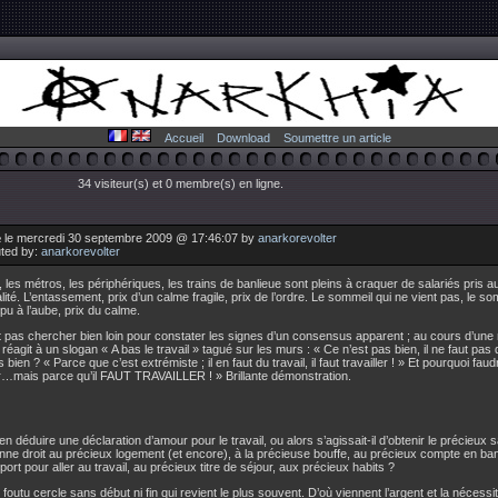
Accueil
Download
Soumettre un article
34 visiteur(s) et 0 membre(s) en ligne.
 le mercredi 30 septembre 2009 @ 17:46:07 by
anarkorevolter
uted by:
anarkorevolter
 les métros, les périphériques, les trains de banlieue sont pleins à craquer de salariés pris a
lité. L’entassement, prix d’un calme fragile, prix de l’ordre. Le sommeil qui ne vient pas, le so
pu à l’aube, prix du calme.
ut pas chercher bien loin pour constater les signes d’un consensus apparent ; au cours d’une 
 réagit à un slogan « A bas le travail » tagué sur les murs : « Ce n’est pas bien, il ne faut pas
 bien ? « Parce que c’est extrémiste ; il en faut du travail, il faut travailler ! » Et pourquoi faudrai
er…mais parce qu’il FAUT TRAVAILLER ! » Brillante démonstration.
il en déduire une déclaration d’amour pour le travail, ou alors s’agissait-il d’obtenir le précieux 
ne droit au précieux logement (et encore), à la précieuse bouffe, au précieux compte en ban
port pour aller au travail, au précieux titre de séjour, aux précieux habits ?
 foutu cercle sans début ni fin qui revient le plus souvent. D’où viennent l’argent et la nécess