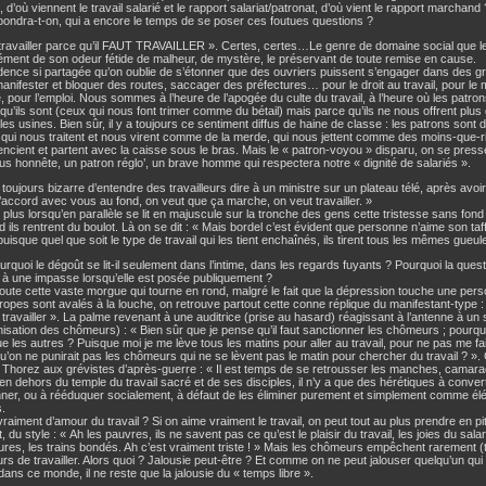
, d’où viennent le travail salarié et le rapport salariat/patronat, d’où vient le rapport marchan
ondra-t-on, qui a encore le temps de se poser ces foutues questions ?
t travailler parce qu’il FAUT TRAVAILLER ». Certes, certes…Le genre de domaine social que 
ment de son odeur fétide de malheur, de mystère, le préservant de toute remise en cause.
dence si partagée qu’on oublie de s’étonner que des ouvriers puissent s’engager dans des 
anifester et bloquer des routes, saccager des préfectures… pour le droit au travail, pour le ma
e, pour l’emploi. Nous sommes à l’heure de l’apogée du culte du travail, à l’heure où les patron
qu’ils sont (ceux qui nous font trimer comme du bétail) mais parce qu’ils ne nous offrent plus d
les usines. Bien sûr, il y a toujours ce sentiment diffus de haine de classe : les patrons sont
qui nous traitent et nous virent comme de la merde, qui nous jettent comme des moins-que-rie
encient et partent avec la caisse sous le bras. Mais le « patron-voyou » disparu, on se pres
lus honnête, un patron réglo’, un brave homme qui respectera notre « dignité de salariés ».
t toujours bizarre d’entendre des travailleurs dire à un ministre sur un plateau télé, après avoi
’accord avec vous au fond, on veut que ça marche, on veut travailler. »
 plus lorsqu’en parallèle se lit en majuscule sur la tronche des gens cette tristesse sans fond
 ils rentrent du boulot. Là on se dit : « Mais bordel c’est évident que personne n’aime son ta
 puisque quel que soit le type de travail qui les tient enchaînés, ils tirent tous les mêmes gu
urquoi le dégoût se lit-il seulement dans l’intime, dans les regards fuyants ? Pourquoi la quest
 à une impasse lorsqu’elle est posée publiquement ?
oute cette vaste morgue qui tourne en rond, malgré le fait que la dépression touche une per
opes sont avalés à la louche, on retrouve partout cette conne réplique du manifestant-type : « 
ut travailler ». La palme revenant à une auditrice (prise au hasard) réagissant à l’antenne à un
nisation des chômeurs) : « Bien sûr que je pense qu’il faut sanctionner les chômeurs ; pourquo
ue les autres ? Puisque moi je me lève tous les matins pour aller au travail, pour ne pas me f
u’on ne punirait pas les chômeurs qui ne se lèvent pas le matin pour chercher du travail ? ».
 Thorez aux grévistes d’après-guerre : « Il est temps de se retrousser les manches, camara
 en dehors du temple du travail sacré et de ses disciples, il n’y a que des hérétiques à convert
ner, ou à rééduquer socialement, à défaut de les éliminer purement et simplement comme élé
s.
l vraiment d’amour du travail ? Si on aime vraiment le travail, on peut tout au plus prendre en pi
 du style : « Ah les pauvres, ils ne savent pas ce qu’est le plaisir du travail, les joies du salar
ures, les trains bondés. Ah c’est vraiment triste ! » Mais les chômeurs empêchent rarement (
eurs de travailler. Alors quoi ? Jalousie peut-être ? Et comme on ne peut jalouser quelqu’un qu
dans ce monde, il ne reste que la jalousie du « temps libre ».