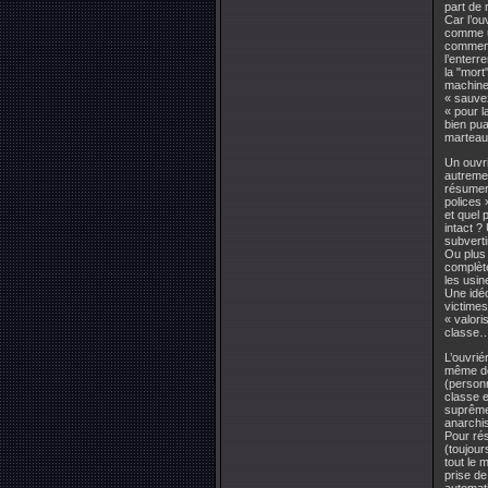
part de 
Car l’ou
comme un
commencé
l’enterr
la "mort
machine,
« sauvez
« pour l
bien pua
marteau 
Un ouvr
autremen
résumer 
polices 
et quel 
intact ?
subverti
Ou plus 
complète
les usin
Une idé
victimes
« valori
classe
L’ouvrié
même de 
(personn
classe e
suprême 
anarchis
Pour rés
(toujour
tout le 
prise de