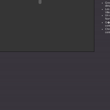
Gre
dim
Les 
Vil
Un 
No
G�n
con
Chro
cent