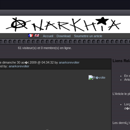
Accueil
Download
Soumettre un article
61 visiteur(s) et 0 membre(s) en ligne.
Liens Rela
le dimanche 30 ao�t 2009 @ 04:34:32 by
anarkorevolter
ed by:
anarkorevolter
En 
Arti
L'Article le
Lorg
d�i
Les derniï¿