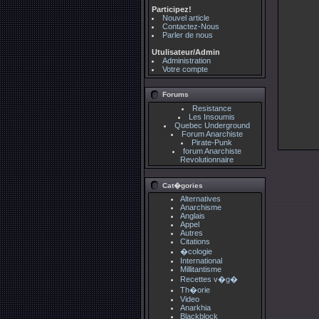
Participez!
Nouvel article
Contactez-Nous
Parler de nous
Utulisateur/Admin
Administration
Votre compte
Forums
Resistance
Les Insoumis
Quebec Underground
Forum Anarchiste
Pirate-Punk
forum Anarchiste
Revolutionnaire
Cat�gories
Alternatives
Anarchisme
Anglais
Appel
Autres
Citations
�cologie
International
Millitantisme
Recettes v�g�
Th�orie
Video
Anarkhia
Blackblock