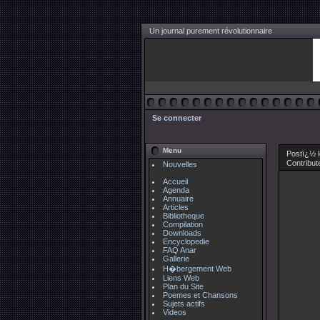
Un journal purement révolutionnaire
Se connecter
Menu
Postï¿½ 
Contribut
Nouvelles
Accueil
Agenda
Annuaire
Articles
Bibliotheque
Compilation
Downloads
Encyclopedie
FAQ Anar
Gallerie
H�bergement Web
Liens Web
Plan du Site
Poemes et Chansons
Sujets actifs
Videos