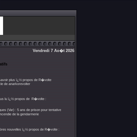
Vendredi 7 Ao�t 2026
tifs
savoir plus ï¿½ propos de R�volte
cle de anarkorevolter
 plus lu ï¿½ propos de R�volte :
ues (Var) : 5 ans de prison pour tentative
ncendie de la gendarmerie
½res nouvelles ï¿½ propos de R�volte :