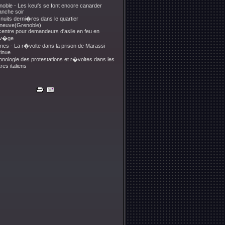
noble - Les keufs se font encore canarder
anche soir
nuits derni�res dans le quartier
leneuve(Grenoble)
centre pour demandeurs d'asile en feu en
rv�ge
es - La r�volte dans la prison de Marassi
tinue
nologie des protestations et r�voltes dans les
res italiens