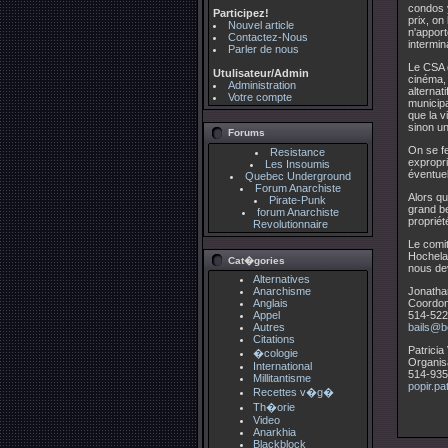
condos y
Participez!
prix, on
Nouvel article
n'apport
Contactez-Nous
intermin
Parler de nous
Le CSA q
Utulisateur/Admin
cinéma, 
Administration
alternat
Votre compte
municipa
que la v
sinon un
Forums
On se fe
Resistance
expropri
Les Insoumis
éventuel
Quebec Underground
Forum Anarchiste
Alors qu
Pirate-Punk
grand be
forum Anarchiste
propriét
Revolutionnaire
Le comi
Hochela
Cat�gories
nous dev
Alternatives
Anarchisme
Jonatha
Anglais
Coordon
Appel
514-522
Autres
bails@be
Citations
Patricia
�cologie
Organis
International
514-935
Millitantisme
popir.pa
Recettes v�g�
Th�orie
Video
Anarkhia
Blackblock