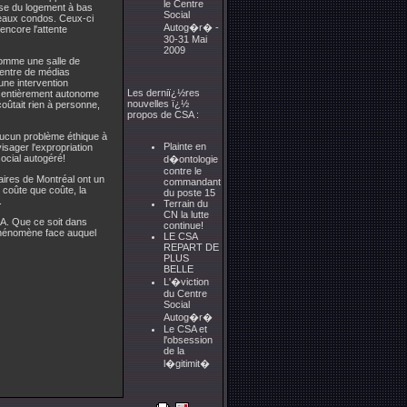
le Centre
ise du logement à bas
Social
uveaux condos. Ceux-ci
Autog�r� -
encore l'attente
30-31 Mai
2009
 comme une salle de
 centre de médias
une intervention
Les derniï¿½res
ait entièrement autonome
nouvelles ï¿½
 coûtait rien à personne,
propos de CSA :
 aucun problème éthique à
Plainte en
sager l'expropriation
ocial autogéré!
d�ontologie
contre le
aires de Montréal ont un
commandant
 coûte que coûte, la
du poste 15
.
Terrain du
CN la lutte
A. Que ce soit dans
continue!
phénomène face auquel
LE CSA
REPART DE
PLUS
BELLE
L'�viction
du Centre
Social
Autog�r�
Le CSA et
l'obsession
de la
l�gitimit�