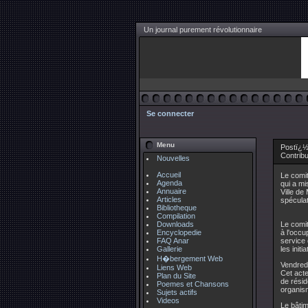
Un journal purement révolutionnaire
Se connecter
Menu
Postï¿½ 
Contrib
Nouvelles
Accueil
Le comi
Agenda
qui a mi
Annuaire
Ville de
Articles
spéculat
Bibliotheque
Compilation
Downloads
Le comit
Encyclopedie
à l'occu
FAQ Anar
service 
Gallerie
les initi
H�bergement Web
Vendredi
Liens Web
Cet acte
Plan du Site
de résid
Poemes et Chansons
organis
Sujets actifs
Videos
Le bâtim