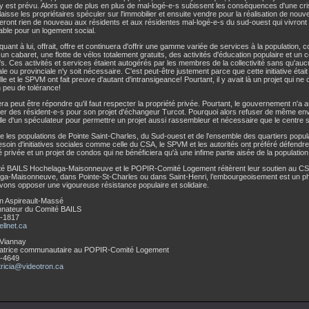
 est prévu. Alors que de plus en plus de mal-logé-e-s subissent les conséquences d'une cr
 laisse les propriétaires spéculer sur l'immobilier et ensuite vendre pour la réalisation de no
eront rien de nouveau aux résidents et aux résidentes mal-logé-e-s du sud-ouest qui vivront 
able pour un logement social.
uant à lui, offrait, offre et continuera d'offrir une gamme variée de services à la population,
un cabaret, une flotte de vélos totalement gratuits, des activités d'éducation populaire et un
ifs. Ces activités et services étaient autogérés par les membres de la collectivité sans qu'auc
le ou provinciale n'y soit nécessaire. C'est peut-être justement parce que cette initiative ét
ille et le SPVM ont fait preuve d'autant d'intransigeance! Pourtant, il y avait là un projet qui ne
 peu de tolérance!
ra peut être répondre qu'il faut respecter la propriété privée. Pourtant, le gouvernement n'a
er des résident-e-s pour son projet d'échangeur Turcot. Pourquoi alors refuser de même envi
le d'un spéculateur pour permettre un projet aussi rassembleur et nécessaire que le centre s
e les populations de Pointe Saint-Charles, du Sud-ouest et de l'ensemble des quartiers popul
soin d'initiatives sociales comme celle du CSA, le SPVM et les autorités ont préféré défendre
é privée et un projet de condos qui ne bénéficiera qu'à une infime partie aisée de la population
té BAILS Hochelaga-Maisonneuve et le POPIR-Comité Logement réitèrent leur soutien au CS
ga-Maisonneuve, dans Pointe-St-Charles ou dans Saint-Henri, l’embourgeoisement est un 
ons opposer une vigoureuse résistance populaire et solidaire.
n Aspireault-Massé
nateur du Comité BAILS
-1817
llnet.ca
 Viannay
atrice communautaire au POPIR-Comité Logement
-4649
tricia@videotron.ca