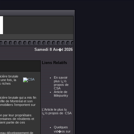
Samedi 8 Ao�t 2026
Liens Relatifs
ière brutale
En savoir
une fois, la
plus ï¿½
s riches
propos de
CSA
Article de
littlepunky
ère brutale qui a mis fin
Ville de Montréal et son
mobiliers l’emportent sur
L'Article le plus lu
ï¿½ propos de CSA
n par leur propriétaire.
:
entaines de résidents et
ient partie de ces
Quelques
vid�os sur
ouveau développement de