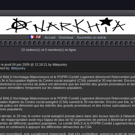
Accueil
Download
Soumettre un article
13 visiteur(s) et 0 membre(s) en ligne.
le jeudi 04 juin 2009 @ 12:18:21 by littlepunky
uted by:
littlepunky
té BAILS Hochelaga-Maisonneuve et le POPIR-Comité Logement dénoncent l'intervention polic
s fin à l'occupation légitime du Centre social autogéré (CSA) samedi le 30 mai dernier. Encore 
 Montréal et son service de police ont démontré que les intérêts des grands promoteurs et de
eurs immobiliers l’emportent sur les initiatives populaires.
é BAILS Hochelaga-Maisonneuve et le POPIR-Comité Logement dénoncent l'intervention polici
pation légitime du Centre social autogéré (CSA) samedi le 30 mai dernier. Encore une fois, la 
de police ont démontré que les intérêts des grands promoteurs et des riches spéculateurs im
atives populaires.
 dernier, le 29 mai, le centre social autogéré prenait place dans des locaux laissés à l'abando
 de réappropriation avait reçu l'appui de plus de 50 organismes de partout à Montréal et de c
entes de différents quartiers populaires. Le comité BAILS et le POPIR-Comité Logement faisa
mes et continuent à appuyer les différentes démarches du CSA.
ent revendiqué, puis socialement réapproprié, était très symbolique, puisqu'un projet de n