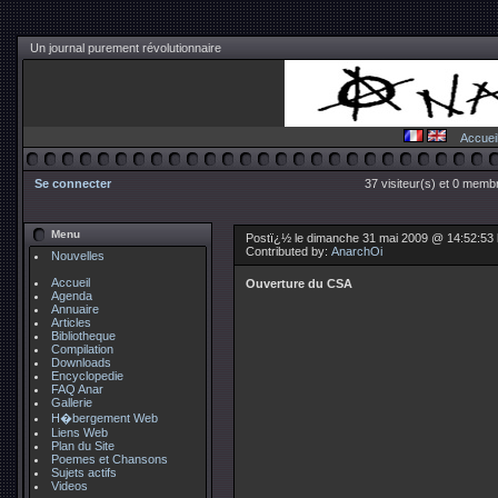
Un journal purement révolutionnaire
Accuei
Se connecter
37 visiteur(s) et 0 membr
Menu
Postï¿½ le dimanche 31 mai 2009 @ 14:52:53
Contributed by:
AnarchOi
Nouvelles
Accueil
Ouverture du CSA
Agenda
Annuaire
Articles
Bibliotheque
Compilation
Downloads
Encyclopedie
FAQ Anar
Gallerie
H�bergement Web
Liens Web
Plan du Site
Poemes et Chansons
Sujets actifs
Videos