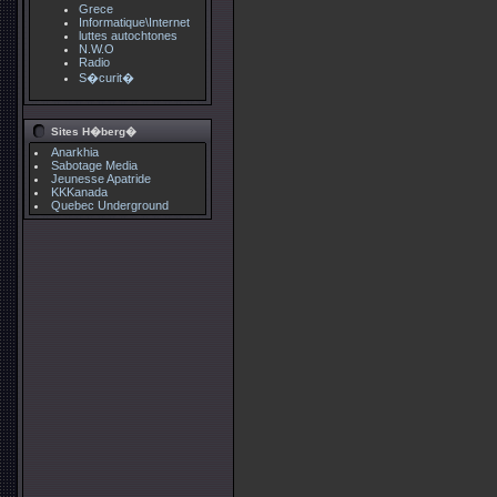
Grece
Informatique\Internet
luttes autochtones
N.W.O
Radio
S�curit�
Sites H�berg�
Anarkhia
Sabotage Media
Jeunesse Apatride
KKKanada
Quebec Underground