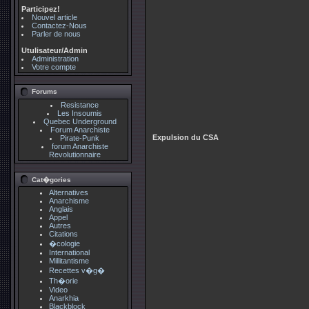
Participez!
Nouvel article
Contactez-Nous
Parler de nous
Utulisateur/Admin
Administration
Votre compte
Forums
Resistance
Les Insoumis
Quebec Underground
Forum Anarchiste
Expulsion du CSA
Pirate-Punk
forum Anarchiste
Revolutionnaire
Cat�gories
Alternatives
Anarchisme
Anglais
Appel
Autres
Citations
�cologie
International
Millitantisme
Recettes v�g�
Th�orie
Video
Anarkhia
Blackblock