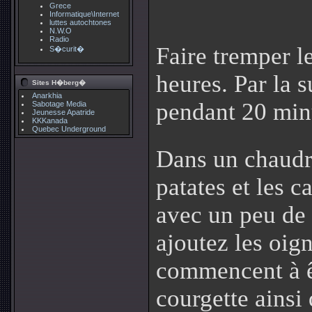
Grece
Informatique\Internet
luttes autochtones
N.W.O
Radio
Faire tremper le
S�curit�
heures. Par la su
Sites H�berg�
Anarkhia
pendant 20 minu
Sabotage Media
Jeunesse Apatride
KKKanada
Quebec Underground
Dans un chaudro
patates et les 
avec un peu de b
ajoutez les oig
commencent à ê
courgette ainsi 