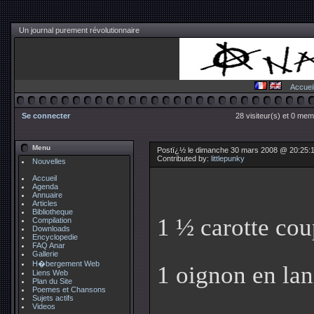
Un journal purement révolutionnaire
Accuei
Se connecter
28 visiteur(s) et 0 mem
Menu
Postï¿½ le dimanche 30 mars 2008 @ 20:25:14
Contributed by:
littlepunky
Nouvelles
Accueil
Agenda
Annuaire
Articles
Bibliotheque
1 ½ carotte cou
Compilation
Downloads
Encyclopedie
FAQ Anar
Gallerie
H�bergement Web
1 oignon en lan
Liens Web
Plan du Site
Poemes et Chansons
Sujets actifs
Videos