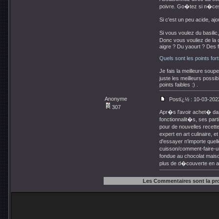
poivre. Go�tez si n�ces
Si c'est un peu acide, a
Si vous voulez du basilic,
Donc vous vouliez de la
aigre ? Du yaourt ? Des 
Quels sont les points fort
Je fais la meilleure sou
juste les meilleurs poss
points faibles :) .
Anonyme
Postï¿½ : 10-03-202
307
Apr�s l'avoir achet� dan
fonctionnalit�s, ses part
pour de nouvelles recette
expert en art culinaire, e
d'essayer n'importe quel
cuisson/comment-faire-u
fondue au chocolat maison
plus de d�couverte en ar
Les Commentaires sont la pr