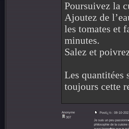
Poursuivez la c
Ajoutez de l’eau
les tomates et f
minutes.
Salez et poivre
Les quantitées 
toujours cette r
Anonyme
Postï¿½ : 08-10-202
307
Je suis un peu passionn
philosophie de la cuisine
aussi honn�te que je pui