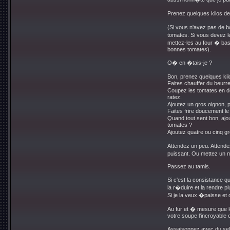
Prenez quelques kilos d
(Si vous n'avez pas de b
tomates. Si vous devez l
mettez-les au four � bas
bonnes tomates).
O� en �tais-je ?
Bon, prenez quelques kil
Faites chauffer du beurr
Coupez les tomates en de
ratez.
Ajoutez un gros oignon,
Faites frire doucement le 
Quand tout sent bon, ajo
tomates ?
Ajoutez quatre ou cinq
Attendez un peu. Attende
puissant. Ou mettez un m
Passez au tamis.
Si c'est la consistance 
la r�duire et la rendre pl
Si je la veux �paisse et 
Au fur et � mesure que le
votre soupe l'incroyable 
Assaisonnez avec du sel