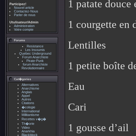
1 patate douce 
Participez!
Nouvel article
Contactez-Nous
Parler de nous
1 courgette en 
Utulisateur/Admin
Administration
Votre compte
Forums
Lentilles
Resistance
Les Insoumis
Quebec Underground
Forum Anarchiste
Pirate-Punk
1 petite boîte 
forum Anarchiste
Revolutionnaire
Cat�gories
Eau
Alternatives
Anarchisme
Anglais
Appel
Autres
Citations
Cari
�cologie
International
Millitantisme
Recettes v�g�
Th�orie
1 gousse d’ail
Video
Anarkhia
Blackblock