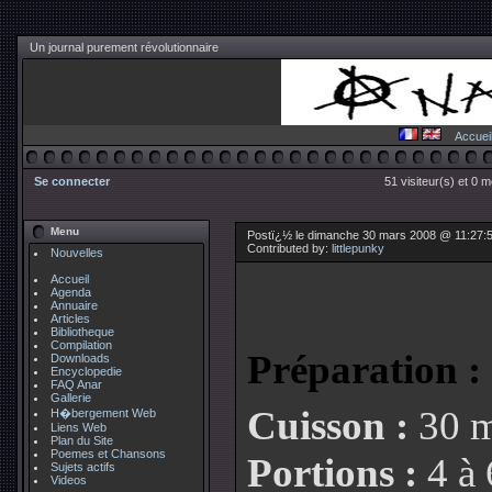
Un journal purement révolutionnaire
Accuei
Se connecter
51 visiteur(s) et 0 
Menu
Postï¿½ le dimanche 30 mars 2008 @ 11:27:51
Contributed by:
littlepunky
Nouvelles
Accueil
Agenda
Annuaire
Articles
Bibliotheque
Compilation
Préparation :
Downloads
Encyclopedie
FAQ Anar
Gallerie
Cuisson :
30 
H�bergement Web
Liens Web
Plan du Site
Poemes et Chansons
Portions :
4 à
Sujets actifs
Videos