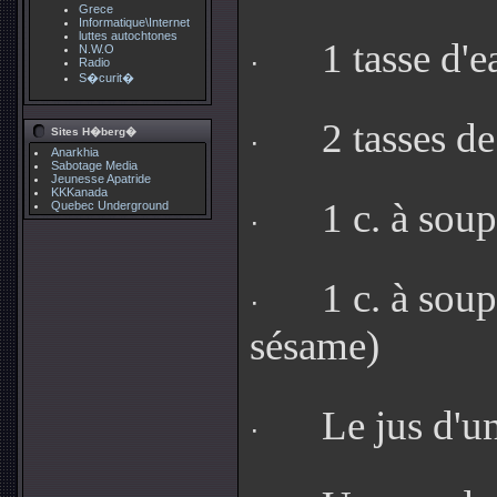
Grece
Informatique\Internet
luttes autochtones
1 tasse d'e
N.W.O
·
Radio
S�curit�
2 tasses d
Sites H�berg�
·
Anarkhia
Sabotage Media
Jeunesse Apatride
KKKanada
1 c. à sou
Quebec Underground
·
1 c. à soup
·
sésame)
Le jus d'u
·