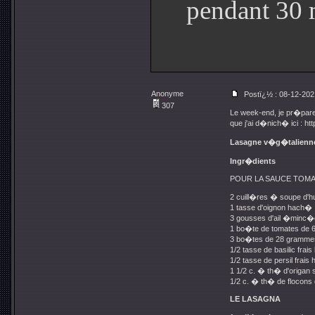
pendant 30 
Anonyme
Postï¿½ : 08-12-202
307
Le week-end, je pr�pare
que j'ai d�nich� ici :
htt
Lasagne v�g�talienn
Ingr�dients
POUR LA SAUCE TOM
2 cuill�res � soupe d'hui
1 tasse d'oignon hach�
3 gousses d'ail �minc�
1 bo�te de tomates de 
3 bo�tes de 28 gramme
1/2 tasse de basilic fra
1/2 tasse de persil frai
1 1/2 c. � th� d'origa
1/2 c. � th� de flocons 
LE LASAGNA