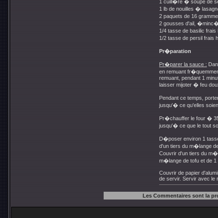
1 cuill�re � soupe de s
1 lb de nouilles � lasa
2 paquets de 16 gramme
2 gousses d'ail, �minc
1/4 tasse de basilic fra
1/2 tasse de persil frai
Pr�paration
Pr�parer la sauce :
Dans
en remuant fr�quemment, 
remuant, pendant 1 minute.
laisser mijoter � feu do
Pendant ce temps, porter 
jusqu'� ce qu'elles soie
Pr�chauffer le four � 350�
jusqu'� ce que le tout 
D�poser environ 1 tasse 
d'un tiers du m�lange de
Couvrir d'un tiers du m�
m�lange de tofu et de 1
Couvrir de papier d'alumi
de servir. Servir avec le
Les Commentaires sont la pr