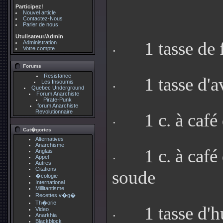
Participez!
Nouvel article
Contactez-Nous
Parler de nous
Utulisateur/Admin
1 tasse de 
Administration
·
Votre compte
Forums
Resistance
1 tasse d'
Les Insoumis
·
Quebec Underground
Forum Anarchiste
Pirate-Punk
forum Anarchiste
Revolutionnaire
1 c. à café
·
Cat�gories
Alternatives
Anarchisme
1 c. à café
Anglais
·
Appel
Autres
Citations
soude
�cologie
International
Millitantisme
Recettes v�g�
Th�orie
1 tasse d'h
Video
·
Anarkhia
Blackblock