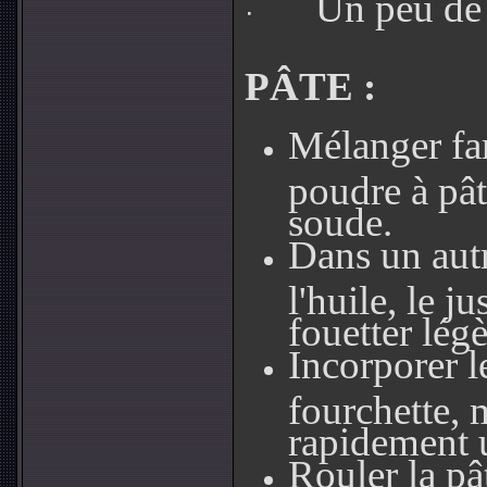
Un peu de 
·
PÂTE :
Mélanger fa
poudre à pât
soude.
Dans un autr
l'huile, le ju
fouetter lég
Incorporer le
fourchette, 
rapidement 
Rouler la pât