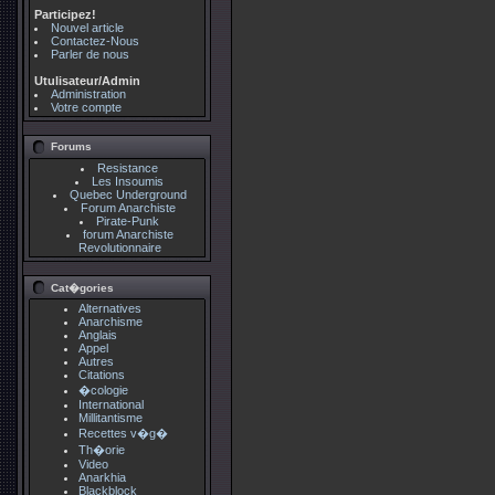
Participez!
Nouvel article
Contactez-Nous
Parler de nous
Utulisateur/Admin
Administration
Votre compte
Forums
Resistance
Les Insoumis
Quebec Underground
Forum Anarchiste
Pirate-Punk
forum Anarchiste
Revolutionnaire
Cat�gories
Alternatives
Anarchisme
Anglais
Appel
Autres
Citations
�cologie
International
Millitantisme
Recettes v�g�
Th�orie
Video
Anarkhia
Blackblock