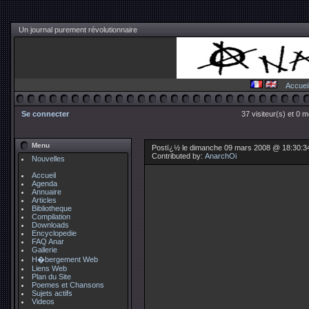
Un journal purement révolutionnaire
Accuei
Se connecter
37 visiteur(s) et 0 
Menu
Postï¿½ le dimanche 09 mars 2008 @ 18:30:3
Contributed by:
AnarchOi
Nouvelles
Accueil
Agenda
Annuaire
Articles
Bibliotheque
Compilation
Downloads
Encyclopedie
FAQ Anar
Gallerie
H�bergement Web
Liens Web
Plan du Site
Poemes et Chansons
Sujets actifs
Videos