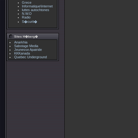
Grece
Informatique\Internet
luttes autochtones
N.W.O
Radio
S�curit�
Sites H�berg�
Anarkhia
Sabotage Media
Jeunesse Apatride
KKKanada
Quebec Underground