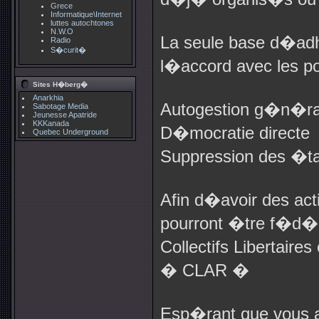
Grece
Informatique\Internet
luttes autochtones
N.W.O
La seule base d�adh
Radio
S�curit�
l�accord avec les poi
Sites H�berg�
Anarkhia
Autogestion g�n�r
Sabotage Media
Jeunesse Apatride
KKKanada
D�mocratie directe
Quebec Underground
Suppression des �ta
Afin d�avoir des act
pourront �tre f�d�r
Collectifs Libertaire
� CLAR �
Esp�rant que vous 