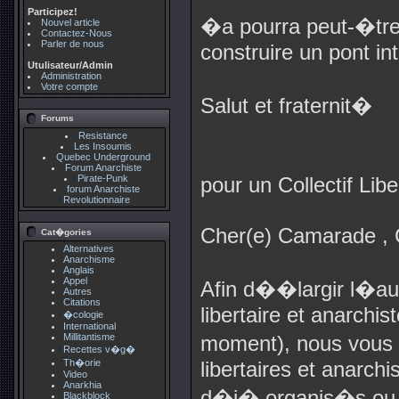
Participez!
�a pourra peut-�tre 
Nouvel article
Contactez-Nous
Parler de nous
construire un pont int
Utulisateur/Admin
Administration
Votre compte
Salut et fraternit�
Forums
Resistance
Les Insoumis
Quebec Underground
Forum Anarchiste
Pirate-Punk
pour un Collectif Lib
forum Anarchiste
Revolutionnaire
Cher(e) Camarade ,
Cat�gories
Alternatives
Anarchisme
Anglais
Appel
Afin d��largir l�a
Autres
Citations
libertaire et anarchi
�cologie
International
Millitantisme
moment), nous vous p
Recettes v�g�
Th�orie
libertaires et anarchi
Video
Anarkhia
d�j� organis�s ou 
Blackblock