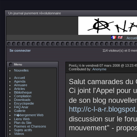
Un journal purement révolutionnaire
Accuei
Se connecter
114 visiteur(s) et 0 me
Menu
Postï¿½ le vendredi 07 mars 2008 @ 13:23:4
Contributed by:
Anonyme
Nouvelles
Accueil
Salut camarades d
Agenda
Annuaire
Ci joint l'Appel pour
Articles
Bibliotheque
Compilation
de son blog nouvell
Downloads
Encyclopedie
http://c-l-a-r.blogspo
FAQ Anar
Gallerie
H�bergement Web
discussion sur le for
Liens Web
Plan du Site
mouvement" - propos
Poemes et Chansons
Sujets actifs
Videos