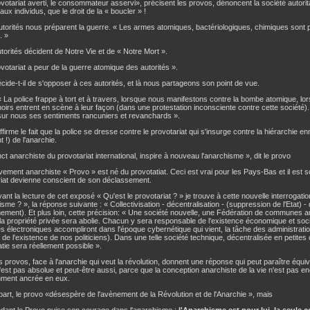
votariat averti, le consommateur asservi», précisent les provos, dénoncent la société autorita
 aux individus, que le droit de la « boucler » !
torités nous préparent la guerre. « Les armes atomiques, bactériologiques, chimiques sont 
. »
torités décident de Notre Vie et de « Notre Mort ».
votariat a peur de la guerre atomique des autorités ».
cide-t-il de s'opposer à ces autorités, et là nous partageons son point de vue.
« La police frappe à tort et à travers, lorsque nous manifestons contre la bombe atomique, lo
noirs entrent en scène à leur façon (dans une protestation inconsciente contre cette société)
sur nous ses sentiments rancuniers et revanchards ».
affirme le fait que la police se dresse contre le provotariat qui s'insurge contre la hiérarchie e
!) de l'anarchie.
inct anarchiste du provotariat international, inspire à nouveau l'anarchisme », dit le provo
ment anarchiste « Provo » est né du provotatiat. Ceci est vrai pour les Pays-Bas et il est s
riat devienne conscient de son déclassement.
ant la lecture de cet exposé « Qu'est le provotariat ? » je trouve à cette nouvelle interrogati
isme ? », la réponse suivante : « Collectivisation - décentralisation - (suppression de l'Etat) - 
ement). Et plus loin, cette précision: « Une société nouvelle, une Fédération de communes
 la propriété privée sera abolie. Chacun y sera responsable de l'existence économique et soc
 électroniques accompliront dans l'époque cybernétique qui vient, la tâche des administratio
 de l'existence de nos politiciens). Dans une telle société technique, décentralisée en petite
ie sera réellement possible ».
es provos, face à l'anarchie qui veut la révolution, donnent une réponse qui peut paraître équ
n'est pas absolue et peut-être aussi, parce que la conception anarchiste de la vie n'est pas e
mment ancrée en eux.
part, le provo «désespère de l'avènement de la Révolution et de l'Anarchie », mais