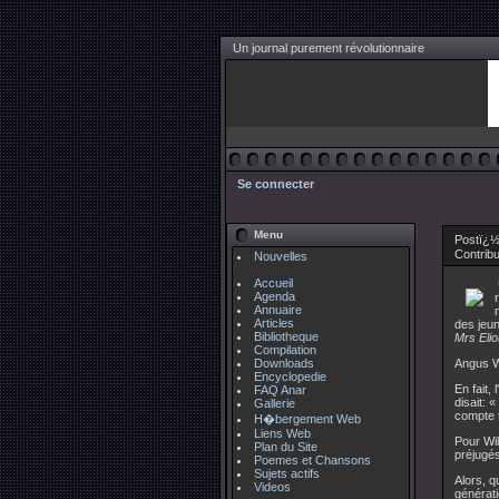
Un journal purement révolutionnaire
Se connecter
Menu
Postï¿½
Contrib
Nouvelles
Accueil
Agenda
Annuaire
Articles
des jeu
Bibliotheque
Mrs Elio
Compilation
Downloads
Angus Wi
Encyclopedie
En fait,
FAQ Anar
disait: 
Gallerie
compte t
H�bergement Web
Liens Web
Pour Wil
Plan du Site
préjugés
Poemes et Chansons
Sujets actifs
Alors, q
Videos
générati