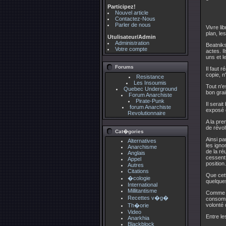
Participez!
Nouvel article
Contactez-Nous
Parler de nous
Vivre li
plan, l
Utulisateur/Admin
Administration
Beatniks
Votre compte
actes. I
uns et 
Forums
Il faut 
copie, n
Resistance
Les Insoumis
Tout n'e
Quebec Underground
bon grai
Forum Anarchiste
Pirate-Punk
Il serai
forum Anarchiste
exposé 
Revolutionnaire
A la pre
de révo
Cat�gories
Ainsi pa
Alternatives
les igno
Anarchisme
de la ré
Anglais
cessent 
Appel
position.
Autres
Citations
Que cett
�cologie
quelques
International
Millitantisme
Comme de
Recettes v�g�
consomm
volonté
Th�orie
Video
Entre le
Anarkhia
Blackblock