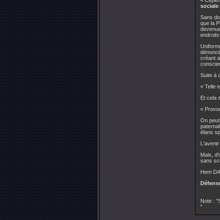
« Cepen
sociale
Sans dou
que la P
devenue 
endroits
Uniforme
dénoncés
créant a
conscie
Suite à 
« Telle 
Et cela 
« Provo
On peut 
paternal
élans s
L'avenir
Mais, d'
sans sc
Hem DA
Défens
Note : "
"