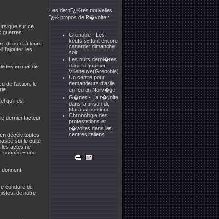
Les derniï¿½res nouvelles
ï¿½ propos de R�volte :
eurs que sur ce
x guerres.
Grenoble - Les
keufs se font encore
s dires et à leurs
canarder dimanche
 l'ajouter, les
soir
Les nuits derni�res
dans le quartier
alistes en mal de
Villeneuve(Grenoble)
Un centre pour
demandeurs d'asile
 de l'action, le
rle.
en feu en Norv�ge
G�nes - La r�volte
l qu'il est
dans la prison de
Marassi continue
Chronologie des
 le dernier facteur
protestations et
r�voltes dans les
centres italiens
 en décèle toutes
basée sur le culte
t les actes ne
o ; succès = une
ui donnent
re conduite de
istes, de notre