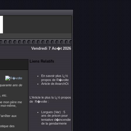
Vendredi 7 Ao�t 2026
Liens Relatifs
En savoir plus ï¿½
propos de R�volte
Article de AnarchOi
quarante ans de
, etc.
L'Article le plus lu ï¿½ propos
de R�volte :
sque mon père me
is moi-même,
Lorgues (Var) : 5
ans de prison pour
s'arrêter aux
tentative d�incendie
de la gendarmerie
dotique des