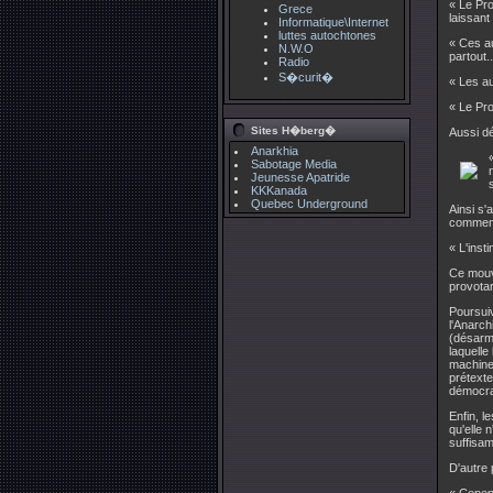
« Le Pro
Grece
laissant
Informatique\Internet
luttes autochtones
« Ces au
N.W.O
partout..
Radio
S�curit�
« Les au
« Le Pro
Sites H�berg�
Aussi dé
Anarkhia
Sabotage Media
Jeunesse Apatride
KKKanada
Quebec Underground
Ainsi s'
comment 
« L'inst
Ce mouve
provota
Poursuiv
l'Anarch
(désarm
laquelle
machines
prétexte
démocrat
Enfin, l
qu'elle 
suffisa
D'autre 