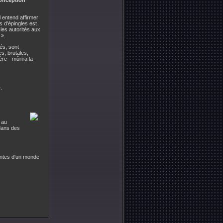
conception
l entend affirmer
s d'épingles est
les autorités aux
 ».
és, sont
s, brutales,
ère - mûrira la
.
 au
 dans des
santes d'un monde