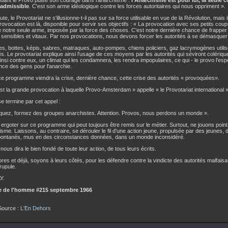
dant le Provo puise son courage dans l'anarchisme :
l'Anarchisme est pour lui, la seule 
 admissible
. C'est son arme idéologique contre les forces autoritaires qui nous oppriment ».
te, le Provotariat ne s'illusionne-t-il pas sur sa force utilisable en vue de la Révolution, mais i
rovocation est là, disponible pour servir ses objectifs : « La provocation avec ses petits coup
notre seule arme, imposée par la force des choses. C'est notre dernière chance de frapper 
 sensibles et vitaux. Par nos provocations, nous devons forcer les autorités à se démasquer
s, bottes, képis, sabres, matraques, auto-pompes, chiens policiers, gaz lacrymogènes utilis
. Le provotariat explique ainsi l'usage de ces moyens par les autorités qui séviront colérique
insi contre eux, un climat qui les condamnera, les rendra impopulaires, ce qui - le provo l'esp
nce des gens pour l'anarchie.
ce programme viendra la crise, dernière chance, cette crise des autorités « provoquées».
est la grande provocation à laquelle Provo-Amsterdam » appelle « le Provotariat international »
se termine par cet appel :
quez, formez des groupes anarchistes. Attention. Provos, nous perdons un monde ».
ergoter sur ce programme qui peut toujours être remis sur le métier. Surtout, ne jouons point
isme. Laissons, au contraire, se dérouler le fil d'une action jeune, propulsée par des jeunes,
pontanés, mus en des circonstances données, dans un monde inconsidéré.
 nous dira le bien fondé de toute leur action, de tous leurs écrits.
ores et déjà, soyons à leurs côtés, pour les défendre contre la vindicte des autorités malfai
rupule.
Y.
e de l'homme #215 septembre 1966
Source :
L'En Dehors