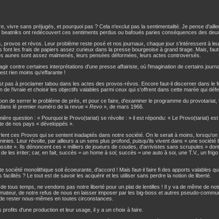
bre, vivre sans préjugés, et pourquoi pas ? Cela n'exclut pas la sentimentalité. Je pense d'aill
es beatniks ont redécouvert ces sentiments perdus ou bafoués paries conséquences des deu
, provos et révos. Leur problème reste posé et nos journaux, chaque jour s'intéressent à leur
ls font les frais de papiers assez curieux dans la presse bourgeoise à grand tirage. Mais, faut-il
les aunes sont assez malmenés, leurs pensées déformées, leurs actes controversés.
réagir contre certaines interprétations d'une presse affairiste, où l'imagination de certains journ
'est rien moins qu'effarante !
st pas à proclamer tabou dans les actes des provos-révos. Encore faut-il discerner dans le feu
n de l'ivraie et choisir les objectifs valables parmi ceux qui s'offrent dans cette marée qui défe
t bon de serrer le problème de près, et pour ce faire, d'examiner le programme du provotariat, te
dans lé premier numéro de la revue «
Revo
», de mars 1966.
mière question : « Pourquoi le Provo(tariat) se révolte : » il est répondu: « Le Provo(tariat) est
lte de nos pays « développés ».
rlent ces Provos qui se sentent inadaptés dans notre société. On le serait à moins, lorsqu'on
minies. Leur révolte, par ailleurs a un sens plus profond, puisqu'ils vivent dans « une société 
ussite ». Ils dénoncent ces « milliers de joueurs de coudes, d'arrivistes sans scrupules » don
de les irriter; car, en fait, succès = un home à soi; succès = une auto à soi, une T.V., un frig
e société monolithique soit écoeurante, d'accord ! Mais faut-il faire fi des apports valables q
 facilités ? Le tout est de savoir les acquérir et les utiliser sans perdre la notion de liberté.
 tous temps, ne vendons pas notre liberté pour un plat de lentilles ! Il y va de même de not
ateur, de notre refus de nous en laisser imposer par les big-boss et autres pseudo-commun
 de rester nous-mêmes en toutes circonstances.
s profits d'une production et leur usage, il y a un choix à faire.