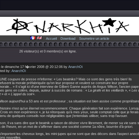
Accueil
Download
Soumettre un article
26 visiteur(s) et 0 membre(s) en ligne.
 le dimanche 17 f�vrier 2008 @ 20:12:06 by
AnarchOi
uted by:
AnarchOi
UNE coupure de presse m'informe: « Les beatniks? Mais ce sont des gens très bien! Ils
refusent la morale préfabriquée qu'on leur propose et veulent se construire leur propre
morale... » II s'agit ici d'une interview de Gilbert Ganne auprès de Angus Wilson, l'ancien pape
nes gens en colère, depuis, auteur à succès de romans : «
La girafe et les vieillards
», «
Les 
t
» et «
L'appel du soir
».
lson aujourd'hui a 53 ans et est professeur ; sa situation est bien assise comme propriétaire
 l'histoire n'est qu'un éternel recommencement. Chaque génération fait son expérience. Lor
« Crois en mon expérience », je lui rétorquais qu'à mes yeux, seule comptait celle que je fera
enu de quelques conseils non négligeables que j'entendais utiliser, sans trop l'avouer.
son, il va sans dire que le beatnik a raison de désirer vivre librement, de mener sa vie sans 
 de l'heure, en un mot de s'affirmer dans une société comme 1a nôtre, bourrée d'à-priori.
u'importent les cheveux longs, les mini-jupes qui ne sont que des décors dans l'aspect anec
ons nouvelles.