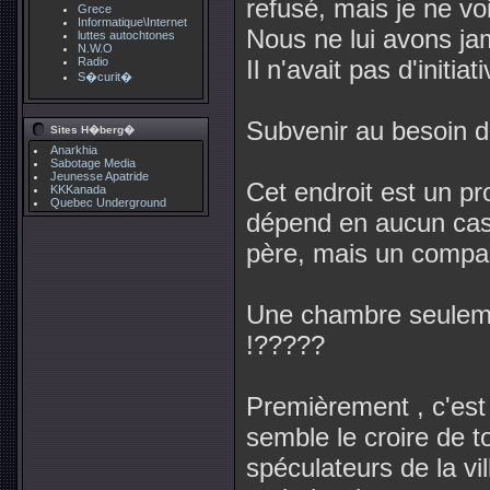
refusé, mais je ne vo
Grece
Informatique\Internet
Nous ne lui avons ja
luttes autochtones
N.W.O
Radio
Il n'avait pas d'initi
S�curit�
Subvenir au besoin d
Sites H�berg�
Anarkhia
Sabotage Media
Jeunesse Apatride
Cet endroit est un p
KKKanada
Quebec Underground
dépend en aucun cas
père, mais un compa
Une chambre seuleme
!?????
Premièrement , c'est 
semble le croire de t
spéculateurs de la vil