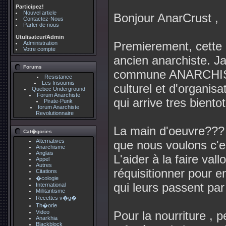
Participez!
Nouvel article
Bonjour AnarCrust ,
Contactez-Nous
Parler de nous
Utulisateur/Admin
Premierement, cette 
Administration
Votre compte
ancien anarchiste. Ja
Forums
commune ANARCHISTE 
Resistance
Les Insoumis
culturel et d'organis
Quebec Underground
Forum Anarchiste
qui arrive tres bientot
Pirate-Punk
forum Anarchiste
Revolutionnaire
La main d'oeuvre??? 
Cat�gories
Alternatives
que nous voulons c'e
Anarchisme
Anglais
L'aider à la faire vall
Appel
Autres
réquisitionner pour en
Citations
�cologie
qui leurs passent par 
International
Millitantisme
Recettes v�g�
Th�orie
Video
Pour la nourriture , p
Anarkhia
Blackblock