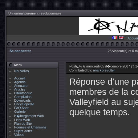
Un journal purement révolutionnaire
Accuei
Se connecter
25 visiteur(s) et 0 
Menu
Postï¿½ le mercredi 05 d�cembre 2007 @ 1
Contributed by:
anarkorevolter
Nouvelles
Accueil
Réponse d'une pa
Agenda
Annuaire
membres de la 
Articles
Bibliotheque
Compilation
Valleyfield au suj
Downloads
Encyclopedie
FAQ Anar
quelque temps.
Gallerie
H�bergement Web
Liens Web
Plan du Site
Poemes et Chansons
Sujets actifs
Videos