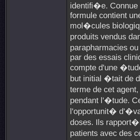
identifi�e. Connue
formule contient un
mol�cules biologiq
produits vendus da
parapharmacies ou 
par des essais clini
compte d'une �tude
but initial �tait d
terme de cet agen
pendant l'�tude. C
l'opportunit� d'�v
doses. Ils rapport�
patients avec des c