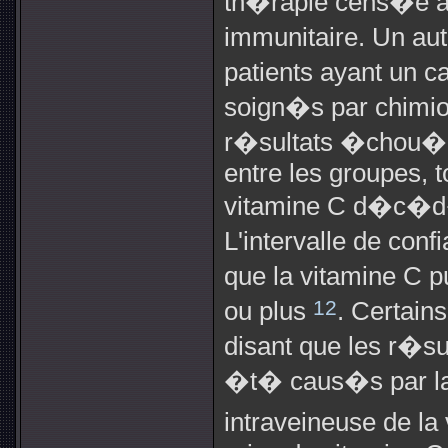
th�rapie cens�e 
immunitaire. Un aut
patients ayant un 
soign�s par chimio
r�sultats �chou�r
entre les groupes, t
vitamine C d�c�d�
L'intervalle de conf
que la vitamine C 
12
ou plus
. Certain
disant que les r�su
�t� caus�s par la 
intraveineuse de la