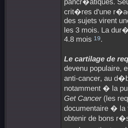
pancr�atiques. Seul
crit�res d'une r�ac
des sujets virent u
les 3 mois. La dur
19
4.8 mois
.
Le cartilage de re
devenu populaire,
anti-cancer, au d�b
notamment � la publ
Get Cancer
(les req
documentaire � la 
obtenir de bons r�s