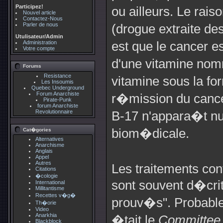
Participez!
ou ailleurs. Le rai
Nouvel article
Contactez-Nous
Parler de nous
(drogue extraite de
Utulisateur/Admin
Administration
est que le cancer 
Votre compte
d'une vitamine nom
Forums
Resistance
vitamine sous la fo
Les Insoumis
Quebec Underground
Forum Anarchiste
r�mission du cancer
Pirate-Punk
forum Anarchiste
Revolutionnaire
B-17 n'appara�t nul
biom�dicale.
Cat�gories
Alternatives
Anarchisme
Anglais
Appel
Autres
Les traitements con
Citations
�cologie
sont souvent d�crit
International
Millitantisme
Recettes v�g�
prouv�s". Probable
Th�orie
Video
Anarkhia
�tait le
Committee 
Blackblock