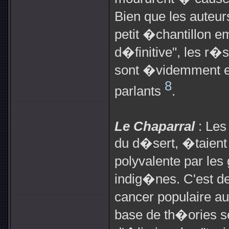
Bien que les auteurs
petit �chantillon 
d�finitive", les r�s
sont �videmment 
8
parlants
.
Le Chaparral
: Les
du d�sert, �taien
polyvalente par le
indig�nes. C'est d
cancer populaire au
base de th�ories se