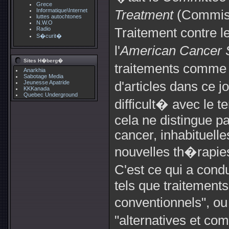
Grece
Informatique\Internet
Treatment
(Commiss
luttes autochtones
N.W.O
Radio
Traitement contre 
S�curit�
l'
American Cancer 
Sites H�berg�
traitements comme l
Anarkhia
Sabotage Media
Jeunesse Apatride
d'articles dans ce 
KKKanada
Quebec Underground
difficult� avec le 
cela ne distingue pa
cancer, inhabituelle
nouvelles th�rapie
C'est ce qui a condu
tels que traitements
conventionnels", ou
"alternatives et c