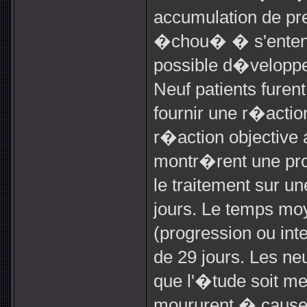
accumulation de pr
�chou� � s'entend
possible d�veloppe
Neuf patients furen
fournir une r�actio
r�action objective a
montr�rent une pro
le traitement sur u
jours. Le temps mo
(progression ou int
de 29 jours. Les n
que l'�tude soit m
moururent � cause 