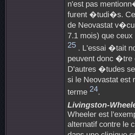
n'est pas mentionn�
furent �tudi�s. Ce
de Neovastat v�cur
7.1 mois) que ceux 
25
. L'essai �tait 
peuvent donc �tre
D'autres �tudes se
si le Neovastat es
24
terme
.
Livingston-Wheel
Wheeler est l'exemp
alternatif contre le
dans une clinique 