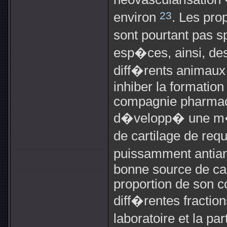
23
environ
. Les pr
sont pourtant pas 
esp�ces, ainsi, des
diff�rents animaux
inhiber la formatio
compagnie pharmac
d�velopp� une m�t
de cartilage de re
puissamment antian
bonne source de ca
proportion de son c
diff�rentes fract
laboratoire et la p