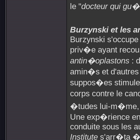
le "
docteur qui gu�r
Burzynski et les 
Burzynski s'occupe 
priv�e ayant recour
antin�oplastons
: 
amin�s et d'autres
suppos�es stimuler
corps contre le canc
�tudes lui-m�me, e
Une exp�rience en 
conduite sous les 
Institute
s'arr�ta �