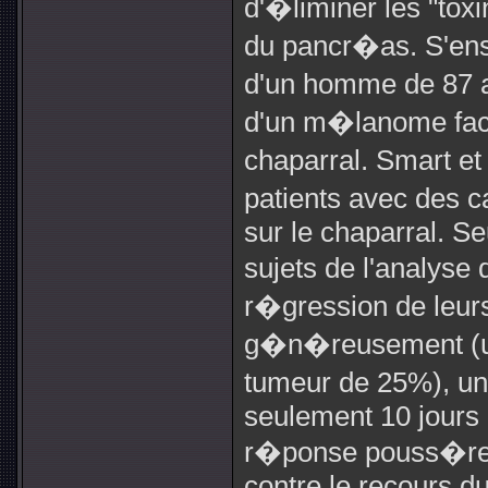
d'�liminer les "toxi
du pancr�as. S'ens
d'un homme de 87 
d'un m�lanome faci
chaparral. Smart et
patients avec des
sur le chaparral. Se
sujets de l'analyse
r�gression de leurs
g�n�reusement (une
tumeur de 25%), un
seulement 10 jours p
r�ponse pouss�ren
contre le recours d