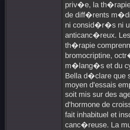
priv�e, la th�rapie
de diff�rents m�di
ni consid�r�s ni 
anticanc�reux. Les
th�rapie comprenne
bromocriptine, oct
m�lang�s et du cy
Bella d�clare que
moyen d'essais empi
soit mis sur des ag
d'hormone de croiss
fait inhabituel et in
canc�reuse. La mul