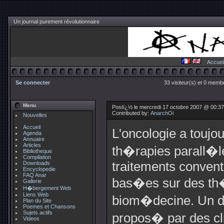
Un journal purement révolutionnaire
Accuei
Se connecter
33 visiteur(s) et 0 membr
Menu
Postï¿½ le mercredi 17 octobre 2007 @ 00:3
Contributed by:
AnarchOi
Nouvelles
Accueil
L'oncologie a toujo
Agenda
Annuaire
Articles
th�rapies parall�l
Bibliotheque
Compilation
traitements convent
Downloads
Encyclopedie
FAQ Anar
bas�es sur des th
Gallerie
H�bergement Web
Liens Web
biom�decine. Un de
Plan du Site
Poemes et Chansons
Sujets actifs
propos� par des cli
Videos