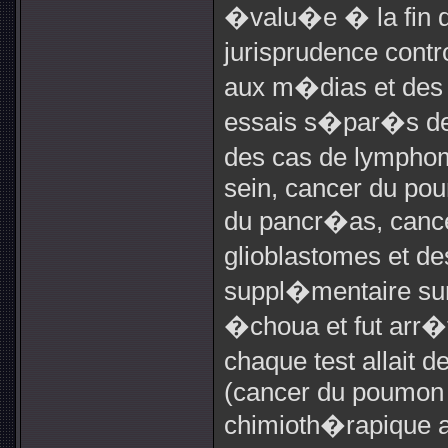
�valu�e � la fin 
jurisprudence contr
aux m�dias et des
essais s�par�s de
des cas de lympho
sein, cancer du po
du pancr�as, cance
glioblastomes et d
suppl�mentaire su
�choua et fut arr�
chaque test allait 
(cancer du poumon 
chimioth�rapique a