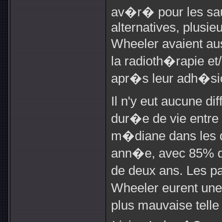
av�r� pour les sau
alternatives, plusie
Wheeler avaient aus
la radioth�rapie et
apr�s leur adh�si
Il n'y eut aucune d
dur�e de vie entre 
m�diane dans les d
ann�e, avec 85% d
de deux ans. Les pa
Wheeler eurent une 
plus mauvaise tell