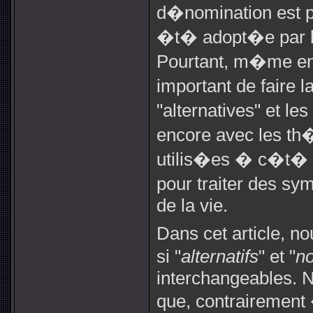
d�nomination est p
�t� adopt�e par 
Pourtant, m�me en ut
important de faire l
"alternatives" et l
encore avec les t
utilis�es � c�t� d
pour traiter des s
de la vie.
Dans cet article, n
si "
alternatifs
" et "
n
interchangeables. N
que, contrairement 