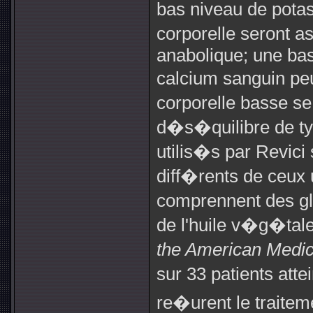
bas niveau de pota
corporelle seront 
anabolique; une bas
calcium sanguin p
corporelle basse s
d�s�quilibre de ty
utilis�s par Revic
diff�rents de ceux u
comprennent des gl
de l'huile v�g�tal
the American Medic
sur 33 patients att
re�urent le traitem