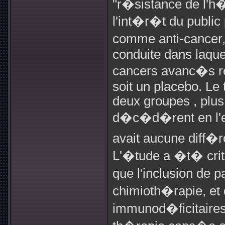
"r�sistance de l'h
l'int�r�t du public
comme anti-cancer
conduite dans laquel
cancers avanc�s re
soit un placebo. Le 
deux groupes , plus
d�c�d�rent en l'es
avait aucune diff�
L'�tude a �t� crit
que l'inclusion de 
chimioth�rapie, et 
immunod�ficitaires,