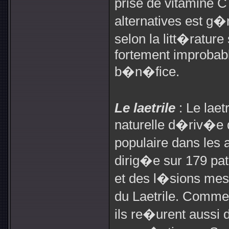
prise de vitamine 
alternatives est g
selon la litt�rature
fortement improbabl
b�n�fice.
Le laetrile
: Le lae
naturelle d�riv�e 
populaire dans le
dirig�e sur 179 pat
et des l�sions mes
du Laetrile. Comme
ils re�urent aussi