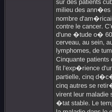
sur des patients cu
milieu des ann�es 
nombre d'am�ricain
contre le cancer. C'
d'une �tude o� 60 
cerveau, au sein, a
lymphomes, de tume
Cinquante patients
fit l'exp�rience d
partielle, cinq d�
cinq autres se reti
virent leur maladie
�tat stable. Le te
la maladie dans le 