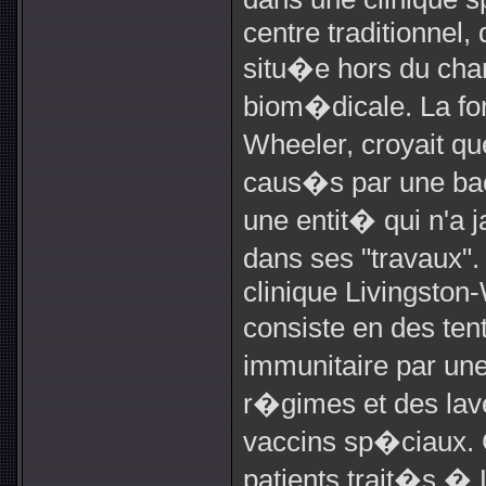
centre traditionnel
situ�e hors du cha
biom�dicale. La fon
Wheeler, croyait qu
caus�s par une ba
une entit� qui n'a 
dans ses "travaux"
clinique Livingston
consiste en des ten
immunitaire par un
r�gimes et des lave
vaccins sp�ciaux. 
patients trait�s �