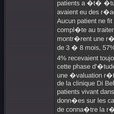
patients a �t� �tu
avaient eu des r�ac
Aucun patient ne fi
compl�te au traitem
montr�rent une r�p
de 3 � 8 mois, 57% 
4% recevaient toujo
cette phase d'�tud
une �valuation r�t
de la clinique Di Be
patients vivant dans
donn�es sur les can
de conna�tre la r�