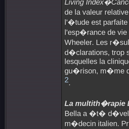
Living Index�Canc
de la valeur relat
l'�tude est parfait
l'esp�rance de vie 
Wheeler. Les r�sult
d�clarations, trop
lesquelles la cliniq
gu�rison, m�me da
2
.
La multith�rapie 
Bella a �t� d�velo
m�decin italien. P