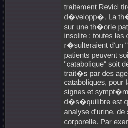
traitement Revici t
d�velopp�. La th�
sur une th�orie pa
insolite : toutes les
r�sulteraient d'un
patients peuvent so
"catabolique" soit d
trait�s par des age
cataboliques, pour 
signes et sympt�m
d�s�quilibre est 
analyse d'urine, de
corporelle. Par ex