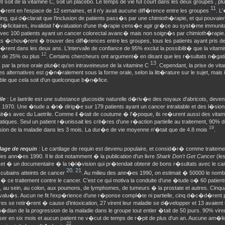
 soit de la vitamine C, soit un placebo. Le temps de vie fut court dans les deux groupes , p
11
ent en l'espace de 12 semaines, et il n'y avait aucune diff�rence entre les groupes
. L
ing, qui d�clarait que l'inclusion de patients pass�s par une chimioth�rapie, et qui pouvaien
ficitaires, invalidait l'�valuation d'une th�rapie cens�e agir gr�ce au syst�me immunitai
avec 100 patients ayant un cancer colorectal avanc� mais non soign�s par chimioth�rapie
s �chou�rent � trouver des diff�rences entre les groupes, tous les patients ayant pris de
ent dans les deux ans. L'intervalle de confiance de 95% exclut la possibilit� que la vitam
12
ie de 25% ou plus
. Certains chercheurs ont argument� en disant que les r�sultats n�gat
13
ar la prise orale plut�t qu'en intraveineuse de la vitamine C
. Cependant, la prise de vi
s alternatives est g�n�ralement sous la forme orale, selon la litt�rature sur le sujet, mais
ble que cela soit d'un quelconque b�n�fice.
ile
: Le laetrile est une substance glucoside naturelle d�riv�e des noyaux d'abricots, deven
1970. Une �tude a �t� dirig�e sur 179 patients ayant un cancer intraitable et des l�sion
it�s avec du Laetrile. Comme il �tait de coutume � l'�poque, ils re�urent aussi des vita
iques. Seul un patient r�unissait les crit�res d'une r�action partielle au traitement, 90% d
19
sion de la maladie dans les 3 mois. La dur�e de vie moyenne n'�tait que de 4.8 mois
.
ilage de requin
: Le cartilage de requin est devenu populaire, et consid�r� comme traitemen
s ann�es 1990. Il le doit notamment � la publication d'un livre
Shark Don't Get Cancer
(les
et � un documentaire � la t�l�vision qui pr�tendait obtenir de bons r�sultats avec le cart
20
21
,
 cubains atteints de cancer
. Au milieu des ann�es 1990, on estimait � 50000 le nom
� ce traitement contre le cancer. C'est ce qui motiva la conduite d'une �tude o� 60 patient
, au sein, au colon, aux poumons, de lymphomes, de tumeurs � la prostate et autres. Cinqua
alu�s. Aucun ne fit l'exp�rience d'une r�ponse compl�te ni partielle, cinq d�c�d�rent p
res se retir�rent � cause d'intoxication, 27 virent leur maladie se d�velopper et 13 avaient
dian de la progression de la maladie dans le groupe tout entier �tait de 50 jours. 90% viren
ser en six mois et aucun patient ne v�cut de temps de r�pit de plus d'un an. Aucune am�li
22