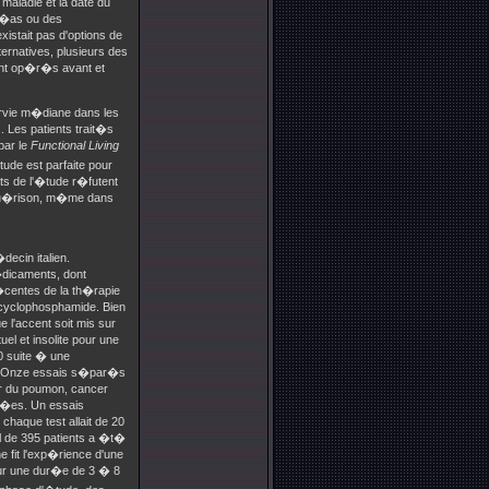
maladie et la date du
r�as ou des
istait pas d'options de
ternatives, plusieurs des
rent op�r�s avant et
urvie m�diane dans les
 Les patients trait�s
par le
Functional Living
tude est parfaite pour
ts de l'�tude r�futent
e gu�rison, m�me dans
ecin italien.
�dicaments, dont
�centes de la th�rapie
cyclophosphamide. Bien
 l'accent soit mis sur
uel et insolite pour une
0 suite � une
s. Onze essais s�par�s
r du poumon, cancer
c�es. Un essais
haque test allait de 20
l de 395 patients a �t�
e fit l'exp�rience d'une
Sur une dur�e de 3 � 8