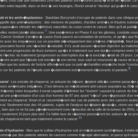
�es, il est clair que seulement 15% des patients surv�curent jusqu'� la fin de l'�tude. Ce q
ion selon laquelle, dans un livre � ses louanges, Revici serait le "
docteur qui gu�rit le canc
ki et les antin�oplastons
: Stanislaw Burzynski s'occupe de patients dans une clinique 
 appelle des
antin�oplastons
: des mixtures de peptides, d'acides amin�s et d'autres subst
suppos�es stimuler les d�fenses naturelles du corps contre le cancer. Bien qu'il ait publi� 
7
lles restent plut�t obscures
. Une exp�rience en Phase II sur les gliomes, conduite sous
 Cancer Institute
s'arr�ta � cause d'une pauvre accumulation de preuves, et apr�s que 
dre avec les enqu�teurs sur un possible d�veloppement des crit�res d'�ligibilit�. Neuf pa
 pouvaient fournir une r�action �valuable. Il n'y avait aucune r�action objective au traitemen
ent une progression de leurs tumeurs apr�s le traitement sur une dur�e comprise entre 16
 l'�chec du traitement (progression ou interruption due � la toxicit�) �tait de 29 jours. Le
ent avant que l'�tude soit men�e � son terme, tous sauf un moururent � cause de la pr
Bien que les auteurs de l'article affirm�rent que ce petit �chantillon emp�che toute "conclus
8
ts sur les patients de l'�tude sont �videmment extr�mement d�cevants et parlants
.
parral
: Les extraits de chaparral, un arbuste du d�sert, �taient utilis�s comme panac�e p
eurs am�ricains indig�nes. C'est devenu un m�dicament anti-cancer populaire au 20� si�c
th�ories selon lesquelles il serait capable d'�liminer les "toxines" causant le cancer du fo
vait une pr�sentation d'un cas d'un homme de 87 ans ayant "v�cu" une r�gression d'un 
tement au chaparral. Smart et al. rassembl�rent des cas de patients avec des cancers ava
rral. Seulement trois des 44 patients, sujets de l'analyse qui �taient �valu�s, virent une r
, bien que ce ne fut pas g�n�reusement (une r�duction de la taille de la tumeur de 25%), u
n seulement 10 jours plus tard. Ce faible taux de r�ponse pouss�rent les auteurs � se pro
14
du chaparral en tant que traitement contre le cancer
.
ate d'hydrazine
: Bien que le sulfate d'hydrazine soit un m�dicament synth�tique, il entre d
somm� par des patients atteints de cancers comme th�rapie alternative, et parce qu'il rep