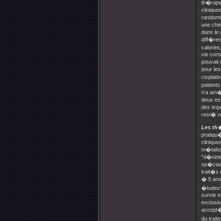
th�rape
clinique
randomi
une chim
dans le 
diff�ren
calorie
vie cons
pouvait
pour le
cisplati
patients
n'a am�
deux ess
des imp
rest� r
Les th
pratiqu
cliniqu
m�tabol
"d�sint
sp�ciau
trait�s 
� 5 ans
�tudes
survie 
exclusi
accept�r
du trai