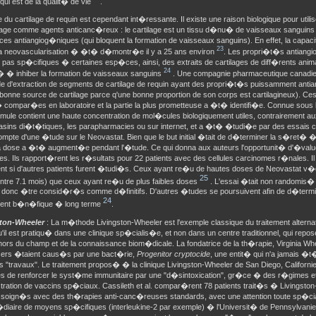
qui est de la qualit� de vie
.
re du cartilage de requin est cependant int�ressante. Il existe une raison biologique pour util
ilage comme agents anticanc�reux : le cartilage est un tissu d�nu� de vaisseaux sanguins 
es antiangiog�niques (qui bloquent la formation de vaisseaux sanguins). En effet, la capac
23
 la neovascularisation � �t� d�montr�e il y a 25 ans environ
. Les propri�t�s antiangi
 pas sp�cifiques � certaines esp�ces, ainsi, des extraits de cartilages de diff�rents ani
24
� � inhiber la formation de vaisseaux sanguins
. Une compagnie pharmaceutique canad
 d'extraction de segments de cartilage de requin ayant des propri�t�s puissamment antia
bonne source de cartilage parce q'une bonne proportion de son corps est cartilagineux). Ces
 compar�es en laboratoire et la partie la plus prometteuse a �t� identifi�e. Connue sous
rmule contient une haute concentration de mol�cules biologiquement utiles, contrairement a
sins di�t�tiques, les parapharmacies ou sur internet, et a �t� �tudi�e par des essais clini
mpte d'une �tude sur le Neovastat. Bien que le but initial �tait de d�terminer la s�ret� �
la dose a �t� augment�e pendant l'�tude. Ce qui donna aux auteurs l'opportunit� d'�valu
s. Ils rapport�rent les r�sultats pour 22 patients avec des cellules carcinomes r�nales. I
ent si d'autres patients furent �tudi�s. Ceux ayant re�u de hautes doses de Neovastat v�
25
ontre 7.1 mois) que ceux ayant re�u de plus faibles doses
. L'essai �tait non randomis� 
 donc �tre consid�r�s comme d�finitifs. D'autres �tudes se poursuivent afin de d�termin
24
ent b�n�fique � long terme
.
ston-Wheeler
: La m�thode Livingston-Wheeler est l'exemple classique du traitement alternati
'il est pratiqu� dans une clinique sp�cialis�e, et non dans un centre traditionnel, qui rep
ors du champ et de la connaissance biom�dicale. La fondatrice de la th�rapie, Virginia Whe
cers �taient caus�s par une bact�rie,
Progenitor cryptocide
, une entit� qui n'a jamais �t
 "travaux". Le traitement propos� � la clinique Livingston-Wheeler de San Diego, Californi
ves de renforcer le syst�me immunitaire par une "d�sintoxication", gr�ce � des r�gimes e
stration de vaccins sp�ciaux. Cassileth et al. compar�rent 78 patients trait�s � Livingst
s soign�s avec des th�rapies anti-canc�reuses standards, avec une attention toute sp�cia
�diaire de moyens sp�cifiques (interleukine-2 par exemple) � l'Universit� de Pennsylvanie 