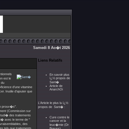
Samedi 8 Ao�t 2026
Liens Relatifs
ntionnels
En savoir plus
ï¿½ propos de
n est le
Sant�
e du
Article de
ficience d'une vitamine
AnarchOi
. Inutile d'ajouter que
L'Article le plus lu ï¿½
on prouv�s".
propos de Sant� :
ment
(Commission sur
tudi� des traitements
Cure contre le
lt� avec le terme de "
cancer et la
invraisemblables, des
leuc�mie (Dr
es tels que traitements
Breuss)