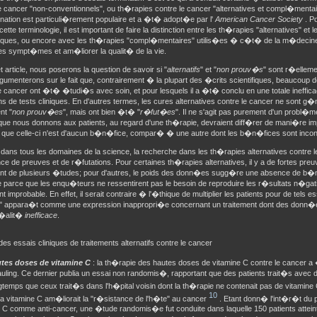
e cancer "non-conventionnels", ou th�rapies contre le cancer "alternatives et compl�menta
ation est particuli�rement populaire et a �t� adopt�e par l'
American Cancer Society
. P
t cette terminologie, il est important de faire la distinction entre les th�rapies "alternatives" et
iques, ou encore avec les th�rapies "compl�mentaires" utilis�es � c�t� de la m�decine s
des sympt�mes et am�liorer la qualit� de la vie.
 article, nous poserons la question de savoir si "
alternatifs
" et "
non prouv�s
" sont r�elleme
umenterons sur le fait que, contrairement � la plupart des �crits scientifiques, beaucoup de
e cancer ont �t� �tudi�s avec soin, et pour lesquels il a �t� conclu en une totale ineffi
ns de tests cliniques. En d'autres termes, les cures alternatives contre le cancer ne sont 
nt "
non prouv�es
", mais ont bien �t� "
r�fut�es
". Il ne s'agit pas purement d'un probl�
que nous donnons aux patients, au regard d'une th�rapie, devraient diff�rer de mani�re im
que celle-ci n'est d'aucun b�n�fice, compar� � une autre dont les b�n�fices sont inco
ns tous les domaines de la science, la recherche dans les th�rapies alternatives contre l
 de preuves et de r�futations. Pour certaines th�rapies alternatives, il y a de fortes pr
nt de plusieurs �tudes; pour d'autres, le poids des donn�es sugg�re une absence de b�
ie parce que les enqu�teurs ne ressentirent pas le besoin de reproduire les r�sultats n�ga
nt improbable. En effet, il serait contraire � l'�thique de multiplier les patients pour de tels ess
" appara�t comme une expression inappropri�e concernant un traitement dont des donn�es 
r�alit�
inefficace
.
es essais cliniques de traitements alternatifs contre le cancer
tes doses de vitamine C
: la th�rapie des hautes doses de vitamine C contre le cancer 
uling. Ce dernier publia un essai non randomis�, rapportant que des patients trait�s avec de
gtemps que ceux trait�s dans l'h�pital voisin dont la th�rapie ne contenait pas de vitamine
10
 la vitamine C am�liorait la "r�sistance de l'h�te" au cancer
. Etant donn� l'int�r�t du 
e C comme anti-cancer, une �tude randomis�e fut conduite dans laquelle 150 patients atte