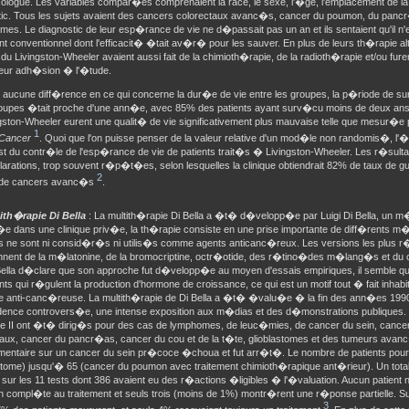
ologue. Les variables compar�es comprenaient la race, le sexe, l'�ge, l'emplacement de la 
tic. Tous les sujets avaient des cancers colorectaux avanc�s, cancer du poumon, du panc
s. Le diagnostic de leur esp�rance de vie ne d�passait pas un an et ils sentaient qu'il n'ex
nt conventionnel dont l'efficacit� �tait av�r� pour les sauver. En plus de leurs th�rapie al
 du Livingston-Wheeler avaient aussi fait de la chimioth�rapie, de la radioth�rapie et/ou fu
eur adh�sion � l'�tude.
ut aucune diff�rence en ce qui concerne la dur�e de vie entre les groupes, la p�riode de s
oupes �tait proche d'une ann�e, avec 85% des patients ayant surv�cu moins de deux ans.
gston-Wheeler eurent une qualit� de vie significativement plus mauvaise telle que mesur�e 
1
Cancer
. Quoi que l'on puisse penser de la valeur relative d'un mod�le non randomis�, l'�
st du contr�le de l'esp�rance de vie de patients trait�s � Livingston-Wheeler. Les r�sulta
larations, trop souvent r�p�t�es, selon lesquelles la clinique obtiendrait 82% de taux d
2
 de cancers avanc�s
.
ith�rapie Di Bella
: La multith�rapie Di Bella a �t� d�velopp�e par Luigi Di Bella, un m�d
e dans une clinique priv�e, la th�rapie consiste en une prise importante de diff�rents m
rs ne sont ni consid�r�s ni utilis�s comme agents anticanc�reux. Les versions les plus r
nent de la m�latonine, de la bromocriptine, octr�otide, des r�tino�des m�lang�s et du 
Bella d�clare que son approche fut d�velopp�e au moyen d'essais empiriques, il semble que
ts qui r�gulent la production d'hormone de croissance, ce qui est un motif tout � fait inhabit
e anti-canc�reuse. La multith�rapie de Di Bella a �t� �valu�e � la fin des ann�es 199
udence controvers�e, une intense exposition aux m�dias et des d�monstrations publique
e II ont �t� dirig�s pour des cas de lymphomes, de leuc�mies, de cancer du sein, cance
taux, cancer du pancr�as, cancer du cou et de la t�te, glioblastomes et des tumeurs avan
entaire sur un cancer du sein pr�coce �choua et fut arr�t�. Le nombre de patients pour c
astome) jusqu'� 65 (cancer du poumon avec traitement chimioth�rapique ant�rieur). Un tota
ur les 11 tests dont 386 avaient eu des r�actions �ligibles � l'�valuation. Aucun patient n
n compl�te au traitement et seuls trois (moins de 1%) montr�rent une r�ponse partielle. 
3