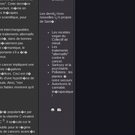
ires". Cette derni�re
ourtant, m�me en
 les th�rapies
Les derniï¿½res
cientifique, pour
nouvelles ï¿½ propos
de Sant� :
nt interchangeables.
Les recettes
 traitements alternatifs
vegan du
cacit�, dans de bonnes
Collectif de
g�n�ralement pas
minuit
Les
me s�mantique, le
traitements
portante s'il a �t�
"alternatifs"
nnus.
contre le
cancer.
e cancer impliquent une
Sarkozy et la
psychiatrie
euves n�gatives
Pollutions : les
n�fices. Ceci est d�
plantes �
tifs d'une hypoth�se de
notre secours
ais. Ainsi, "
non
Autorisons le
fiables montrent qu'il
cannabis
th�rapeutique
!
a �t� popularis�e par
 la vitamine C vivaient
9
 C
. Il sp�cula sur le
public pour le r�gime
ints de cancers avanc�s