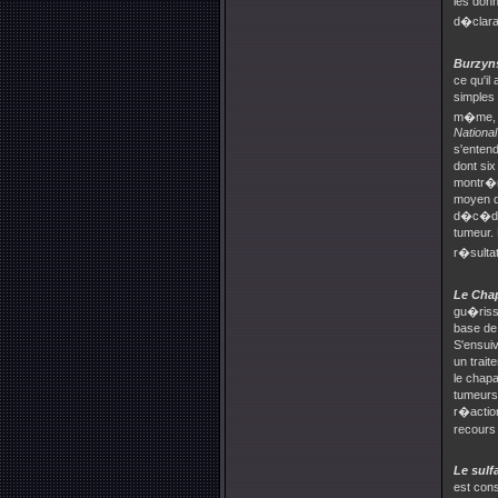
les donn
d�clarat
Burzyns
ce qu'il
simples 
m�me, e
National
s'enten
dont six
montr�r
moyen de
d�c�d�r
tumeur. 
r�sulta
Le Cha
gu�riss
base de 
S'ensui
un trai
le chapa
tumeurs
r�actio
recours 
Le sulf
est con