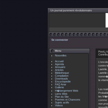
Un journal purement révolutionnaire
Se connecter
Menu
Postï¿½
Contrib
Nouvelles
Accueil
L'oncolo
Agenda
contre 
Annuaire
Laetrile
Articles
Bibliotheque
Laetrile
Compilation
nomm�e "
Downloads
la vitam
Encyclopedie
FAQ Anar
Gallerie
Les trai
H�bergement Web
Probabl
Liens Web
les M�t
Plan du Site
Poemes et Chansons
comme le
Sujets actifs
non pr
Videos
nouvelle