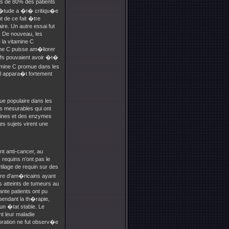
lus de 80% des patients
'�tude a �t� critiqu�e
t de ce fait �tre
re. Un autre essai fut
. De nouveau, les
 la vitamine C
ine C puisse am�liorer
ifs pouvaient avoir �t�
tamine C promue dans les
 il appara�t fortement
ue populaire dans les
s mesurables qui ont
mines et des enzymes
es sujets virent une
t anti-cancer, au
 requins n'ont pas le
ilage de requin sur des
bre d'am�ricains ayant
s atteints de tumeurs au
nte patients ont pu
endant la th�rapie,
 un �tat stable. Le
t leur maladie
oration ne fut observ�e