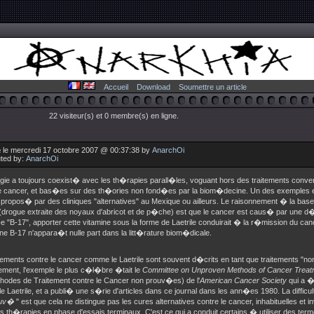
Accueil
Download
Soumettre un article
22 visiteur(s) et 0 membre(s) en ligne.
 le mercredi 17 octobre 2007 @ 00:37:38 by
AnarchOi
uted by:
AnarchOi
gie a toujours coexist� avec les th�rapies parall�les, voguant hors des traitements conve
le cancer, et bas�es sur des th�ories non fond�es par la biom�decine. Un des exemples e
, propos� par des cliniques "alternatives" au Mexique ou ailleurs. Le raisonnement � la bas
 (drogue extraite des noyaux d'abricot et de p�che) est que le cancer est caus� par une d�
B-17", apporter cette vitamine sous la forme de Laetrile conduirait � la r�mission du cancer
ine B-17 n'appara�t nulle part dans la litt�rature biom�dicale.
tements contre le cancer comme le Laetrile sont souvent d�crits en tant que traitements "n
ement, l'exemple le plus c�l�bre �tait le
Committee on Unproven Methods of Cancer Treat
hodes de Traitement contre le Cancer non prouv�es) de l'
American Cancer Society
qui a �
 Laetrile, et a publi� une s�rie d'articles dans ce journal dans les ann�es 1980. La difficu
ouv�
" est que cela ne distingue pas les cures alternatives contre le cancer, inhabituelles et 
s th�rapies en phase d'essais terminaux. C'est ce qui a conduit certains � utiliser des term