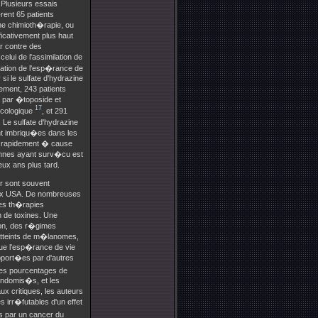
Plusieurs essais
rent 65 patients
ne chimioth�rapie, ou
icativement plus haut
ar contre des
elui de l'assimilation de
tation de l'esp�rance de
i le sulfate d'hydrazine
ement, 243 patients
 par �toposide et
17
ncologique
, et 291
. Le sulfate d'hydrazine
t imbriqu�es dans les
t� rapidement � cause
onnes ayant surv�cu est
ux ans plus tard.
er sont souvent
aux USA. De nombreuses
es th�rapies
 de toxines. Une
lon, des r�gimes
atteints de m�lanomes,
que l'esp�rance de vie
pport�es par d'autres
des pourcentages de
andomis�s, et les
x critiques, les auteurs
 irr�futables d'un effet
s par un cancer du