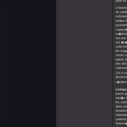
pour ce 
L'histoi
de cart
substanc
inhiber
pourtant
capacit
m�thode
est une 
ont �t�
cette fo
les maga
rendu co
agent, 
des dose
clairem
(14.4 c
peuvent
r�ellem
Living
parce qu
situ�e h
les can
dans ses
tentati
l'admini
patient
l'interm