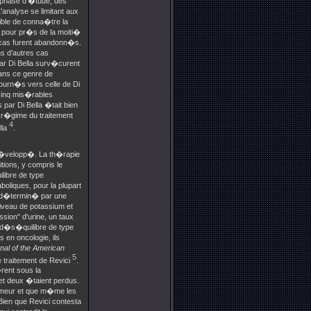
e phase d'�tude, des
'analyse se limitant aux
sible de conna�tre la
, pour pr�s de la moiti�
 cas furent abandonn�s.
ns d'autres cas
par Di Bella surv�curent
dans ce genre de
tourn�s vers celle de Di
 cinq mis�rables
par Di Bella �tait bien
 r�gime du traitement
4
lla
.
a d�velopp�. La th�rapie
tions, y compris le
libre de type
boliques, pour la plupart
i d�termin� par une
niveau de potassium et
ion" d'urine, un taux
 d�s�quilibre de type
 en oncologie, ils
nal of the American
5
 traitement de Revici
.
rent sous la
 et deux �taient perdus.
tumeur et que m�me les
Bien que Revici contesta