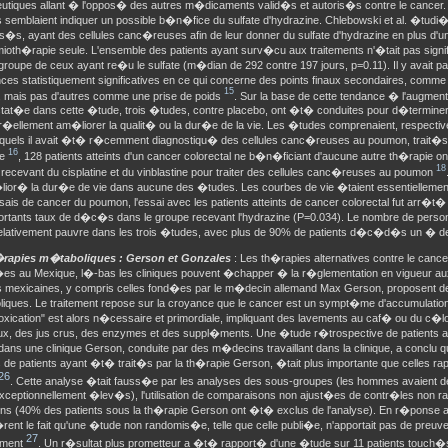
utiques allant � l'oppos� des autres m�dicaments valid�s et autoris�s contre le cancer. 
s semblaient indiquer un possible b�n�fice du sulfate d'hydrazine. Chlebowski et al. �tudi�
s�s, ayant des cellules canc�reuses afin de leur donner du sulfate d'hydrazine en plus d'u
ioth�rapie seule. L'ensemble des patients ayant surv�cu aux traitements n'�tait pas signif
groupe de ceux ayant re�u le sulfate (m�dian de 292 contre 197 jours, p=0.11). Il y avait p
ces statistiquement significatives en ce qui concerne des points finaux secondaires, comme c
15
s, mais pas d'autres comme une prise de poids
. Sur la base de cette tendance � l'augmen
tat�e dans cette �tude, trois �tudes, contre placebo, ont �t� conduites pour d�terminer s
 r�ellement am�liorer la qualit� ou la dur�e de la vie. Les �tudes comprenaient, respectiv
squels il avait �t� r�cemment diagnostiqu� des cellules canc�reuses au poumon, trait�s
16
ne
, 128 patients atteints d'un cancer colorectal ne b�n�ficiant d'aucune autre th�rapie o
18
 recevant du cisplatine et du vinblastine pour traiter des cellules canc�reuses au poumon
lior� la dur�e de vie dans aucune des �tudes. Les courbes de vie �taient essentiellemen
ais de cancer du poumon, l'essai avec les patients atteints de cancer colorectal fut arr�
ortants taux de d�c�s dans le groupe recevant l'hydrazine (P=0.034). Le nombre de pers
elativement pauvre dans les trois �tudes, avec plus de 90% de patients d�c�d�s un � de
�rapies m�taboliques : Gerson et Gonzales
: Les th�rapies alternatives contre le canc
�es au Mexique, l�-bas les cliniques pouvent �chapper � la r�glementation en vigueur 
es mexicaines, y compris celles fond�es par le m�decin allemand Max Gerson, proposent d
iques. Le traitement repose sur la croyance que le cancer est un sympt�me d'accumulation
oxication" est alors n�cessaire et primordiale, impliquant des lavements au caf� ou du c�
x, des jus crus, des enzymes et des suppl�ments. Une �tude r�trospective de patients 
dans une clinique Gerson, conduite par des m�decins travaillant dans la clinique, a conclu 
 de patients ayant �t� trait�s par la th�rapie Gerson, �tait plus importante que celles ra
26
. Cette analyse �tait fauss�e par les analyses des sous-groupes (les hommes avaient 
exceptionnellement �lev�s), l'utilisation de comparaisons non ajust�es de contr�les non r
ons (40% des patients sous la th�rapie Gerson ont �t� exclus de l'analyse). En r�ponse au
ent le fait qu'une �tude non randomis�e, telle que celle publi�e, n'apportait pas de preuves
27
tement
. Un r�sultat plus prometteur a �t� rapport� d'une �tude sur 11 patients touch�