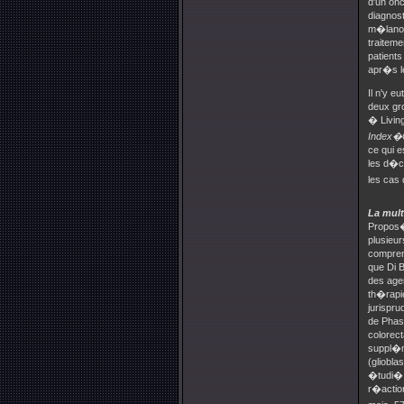
d'un onc
diagnos
m�lanome
traiteme
patients
apr�s l
Il n'y e
deux gr
� Livin
Index�
ce qui e
les d�c
les cas
La mult
Propos�
plusieu
compren
que Di 
des agen
th�rapi
jurispr
de Phas
colorec
suppl�m
(gliobl
�tudi� s
r�actio