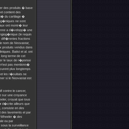
iser des produits � base
et contient des
it� du cartilage �
og�niques ne sont
maux ont montr� leur
ienne a d�velopp� une
ngiog�nique (le requin
 diff�rentes fractions
 le nom de
Neovastat
,
ux produits vendus dans
ques. Batist et al. ont
 long terme de cet
er le taux de r�ponse
l n'est pas mentionn�
curent plus longtemps
et les r�sultats ne
er si le Neovastat est
f contre le cancer,
ose sur une croyance
eler, croyait que tous
� d�crite ailleurs que
e, consiste en des
t des lavements et par
on-Wheeler � des
le ou par
sous la surveillance