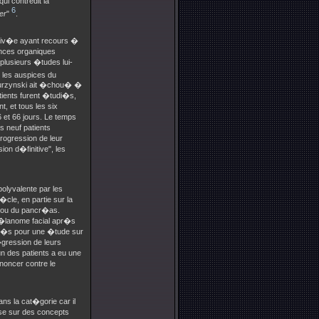
ui contredit la
6
er
"
.
priv�e ayant recours �
ances organiques
plusieurs �tudes lui-
 les auspices du
Burzynski ait �chou� �
tients furent �tudi�s,
t, et tous les six
 et 66 jours. Le temps
s neuf patients
ogression de leur
ion d�finitive", les
olyvalente par les
le, en partie sur la
ie ou du pancr�as.
m�lanome facial apr�s
nc�s pour une �tude sur
�gression de leurs
n des patients a eu une
noncer contre le
ans la cat�gorie car il
ose sur des concepts