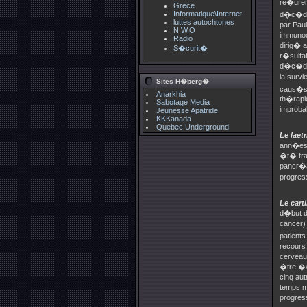
re�urent
Grece
Informatique\Internet
d�c�d�r
luttes autochtones
par Paul
N.W.O
immunod�
Radio
dirig� 
S�curit�
r�sultat
d�c�d�r
la surv
Sites H�berg�
caus�s p
Anarkhia
th�rapie
Sabotage Media
improba
Jeunesse Apatride
KKKanada
Quebec Underground
Le laetr
ann�es 
�t� tra
pancr�at
progres
Le cart
d�but de
cancer) 
patients
recours 
cerveau
�tre �v
cinq aut
temps m�
progres