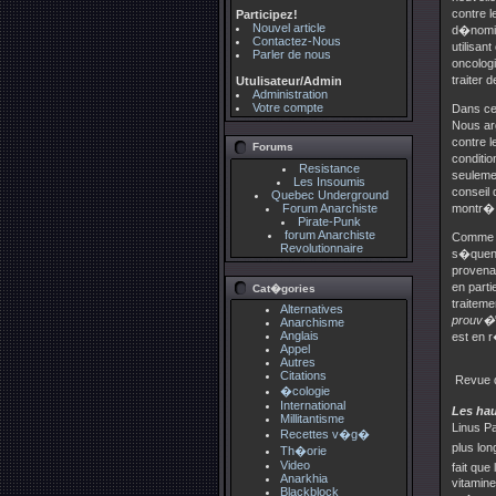
contre l
Participez!
Nouvel article
d�nomin
Contactez-Nous
utilisan
Parler de nous
oncolog
traiter 
Utulisateur/Admin
Administration
Votre compte
Dans cet
Nous arg
contre l
Forums
conditio
Resistance
seuleme
Les Insoumis
conseil 
Quebec Underground
Forum Anarchiste
montr� 
Pirate-Punk
forum Anarchiste
Comme da
Revolutionnaire
s�quence
provena
en part
Cat�gories
traiteme
Alternatives
prouv�
Anarchisme
Anglais
est en 
Appel
Autres
Citations
Revue d
�cologie
International
Les hau
Millitantisme
Linus Pa
Recettes v�g�
plus lon
Th�orie
Video
fait que
Anarkhia
vitamin
Blackblock