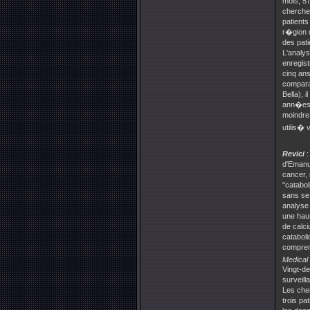
mois, 57
chercheu
patients
r�gion d
des pat
L'analys
enregist
cinq ans
comparai
Bella), 
ann�es p
moindre
utilis� 
Revici
:
d'Emanue
cancer,
"catabol
sans se
analyse 
une hau
de calc
cataboli
compren
Medical
Vingt-de
surveill
Les che
trois pa