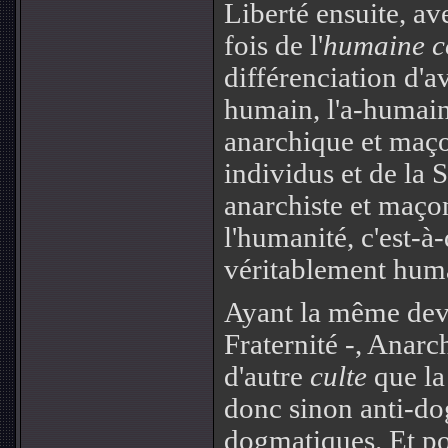
Liberté ensuite, av
fois de l'
humaine c
différenciation d'a
humain, l'a-humain
anarchique et maço
individus et de la S
anarchiste et maço
l'humanité, c'est-à
véritablement hum
Ayant la même devi
Fraternité -, Anar
d'autre
culte
que la
donc sinon anti-do
dogmatiques. Et pou