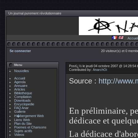
Un journal purement révolutionnaire
Accuei
Se connecter
20 visiteur(s) et 0 membr
Menu
Postï¿½ le jeudi 04 octobre 2007 @ 14:28:54
Contributed by:
AnarchOi
Nouvelles
Accueil
Source :
http://www.m
Agenda
Annuaire
Articles
Bibliotheque
Compilation
Downloads
Encyclopedie
FAQ Anar
En préliminaire, p
Gallerie
H�bergement Web
dédicace et quelque
Liens Web
Plan du Site
Poemes et Chansons
Sujets actifs
La dédicace d'abord
Videos