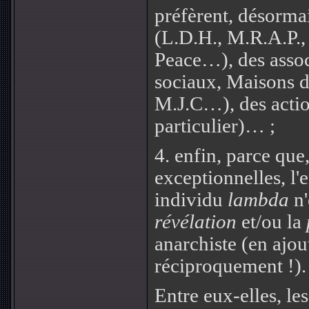
préfèrent, désormai
(L.D.H., M.R.A.P.,
Peace…), des assoc
sociaux, Maisons d
M.J.C…), des actio
particulier)… ;
4.
enfin, parce que
exceptionnelles, 
individu
lambda
n'
révélation
et/ou la
anarchiste (en ajou
réciproquement !).
Entre eux-elles, le