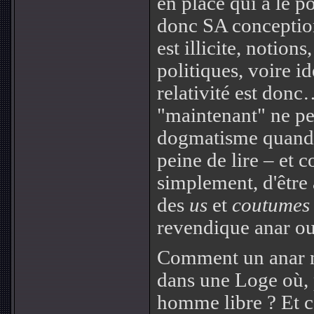
en place qui a le 
donc SA conception 
est illicite, notion
politiques, voire i
relativité est donc… 
"maintenant" ne p
dogmatisme quand o
peine de lire – et c
simplement, d'être a
des
us
et
coutumes
revendique anar o
Comment un anar ne
dans une Loge où, 
homme libre ? Et 