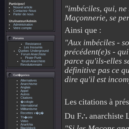
Participez!
"imbéciles, qui, ne
Nouvel article
Contactez-Nous
Parler de nous
Maçonnerie, se per
Utulisateur/Admin
Administration
Ainsi que :
Votre compte
Forums
"Aux imbéciles - s
Resistance
Les Insoumis
précédent(e)s - qui
Quebec Underground
Forum Anarchiste
Pirate-Punk
parce qu'ils-elles s
forum Anarchiste
Revolutionnaire
définitive pas ce q
Cat�gories
dire qu'il est inc
Alternatives
Anarchisme
Anglais
Appel
Autres
Citations
Les citations à prés
�cologie
International
Millitantisme
.
Recettes v�g�
Du F
.
.
anarchiste 
Th�orie
Video
Anarkhia
"Si les Maçons ana
Blackblock