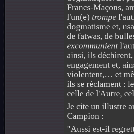
Francs-Maçons, ama
l'un(e)
trompe
l'aut
dogmatisme et, usan
de fatwas, de bul
excommunient
l'au
ainsi, ils déchirent
engagement et, ains
violentent,… et mê
ils se réclament : l
celle de l'Autre, c
Je cite un illustre
Campion :
"Aussi est-il regret