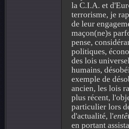
la C.I.A. et d'Eu
terrorisme, je r
de leur engagem
maçon(ne)s parfoi
pense, considéra
politiques, écono
des lois universe
humains, désobéis
exemple de déso
ancien, les lois r
plus récent, l'ob
particulier lors d
d'actualité, l'
entê
en portant assist