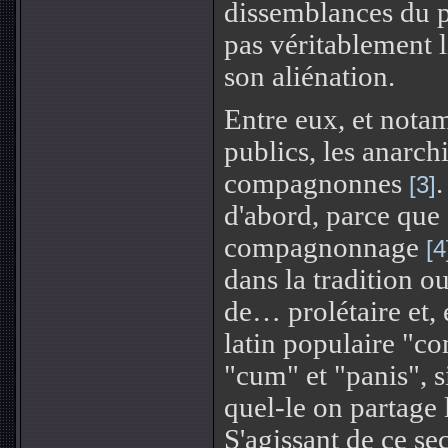
dissemblances du pa
pas véritablement l
son aliénation.
Entre eux, et nota
publics, les anarch
compagnonnes
.
[3]
d'abord, parce que
compagnonnage
[4
dans la tradition ou
de… prolétaire et, 
latin populaire "co
"cum" et "panis", si
quel-le on partage 
S'agissant de ce se