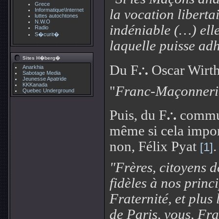
Grece
Informatique\Internet
la vocation liberta
luttes autochtones
N.W.O
indéniable (…) elle
Radio
S�curit�
laquelle puisse adh
Sites H�berg�
.
Du F
.
.
Oscar Wirth 
Anarkhia
Sabotage Media
Jeunesse Apatride
KKKanada
"
Franc-Maçonnerie,
Quebec Underground
.
Puis, du F
.
.
communa
même si cela import
non, Félix Pyat
.
[1]
"Frères, citoyens d
fidèles à nos princ
Fraternité, et plus
de Paris, vous, Fr