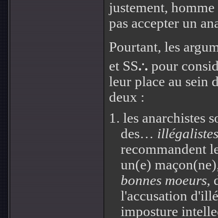
justement, homme 
pas accepter un an
Pourtant, les argu
.
et SS
.
.
pour considé
leur place au sein d
deux :
1. les anarchistes s
des…
illégaliste
recommandent le
un(e) maçon(ne
bonnes moeurs
, 
l'accusation d'il
imposture intellec