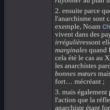
rayonner
au plan i
2.
ensuite parce q
l'anarchisme sont 
exemple, Noam
Ch
vivent dans des pa
irrégulières
sont el
marginales
quand l
cela été le cas au 
les anarchistes parc
bonnes mœurs
mais
fort… mécréant ;
3.
mais également p
l'action que la réfl
anarchiste étant fo