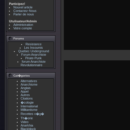
Participez!
Nouvel article
Contactez-Nous
Parler de nous
Utulisateur/Admin
Administration
Votre compte
Forums
Resistance
Les Insoumis
Quebec Underground
Forum Anarchiste
Pirate-Punk
forum Anarchiste
Revolutionnaire
Cat�gories
Alternatives
Anarchisme
Anglais
Appel
Autres
Citations
�cologie
International
Millitantisme
Recettes v�g�
Th�orie
Video
Anarkhia
Blackblock