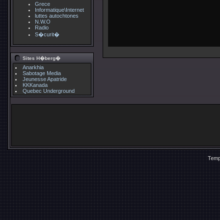
Grece
Informatique\Internet
luttes autochtones
N.W.O
Radio
S�curit�
Sites H�berg�
Anarkhia
Sabotage Media
Jeunesse Apatride
KKKanada
Quebec Underground
Temp