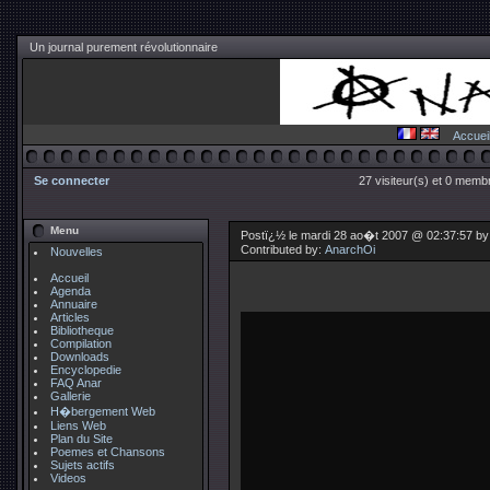
Un journal purement révolutionnaire
Accuei
Se connecter
27 visiteur(s) et 0 membr
Menu
Postï¿½ le mardi 28 ao�t 2007 @ 02:37:57 b
Contributed by:
AnarchOi
Nouvelles
Accueil
Agenda
Annuaire
Articles
Bibliotheque
Compilation
Downloads
Encyclopedie
FAQ Anar
Gallerie
H�bergement Web
Liens Web
Plan du Site
Poemes et Chansons
Sujets actifs
Videos