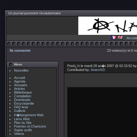
Un journal purement révolutionnaire
Accuei
Se connecter
23 visiteur(s) et 0 
Menu
Postï¿½ le mardi 28 ao�t 2007 @ 02:15:52 b
Contributed by:
AnarchOi
Nouvelles
Accueil
Agenda
Annuaire
Articles
Bibliotheque
Compilation
Downloads
Encyclopedie
FAQ Anar
Gallerie
H�bergement Web
Liens Web
Plan du Site
Poemes et Chansons
Sujets actifs
Videos