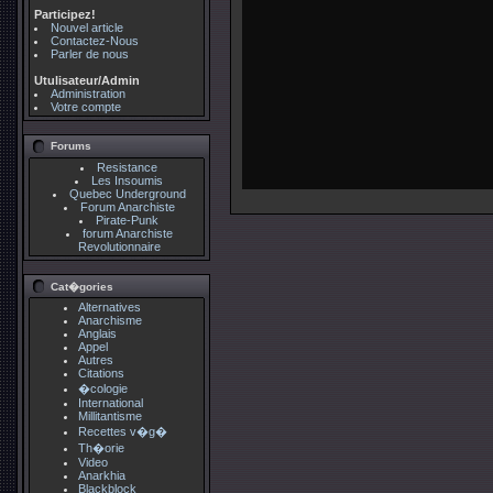
Participez!
Nouvel article
Contactez-Nous
Parler de nous
Utulisateur/Admin
Administration
Votre compte
Forums
Resistance
Les Insoumis
Quebec Underground
Forum Anarchiste
Pirate-Punk
forum Anarchiste
Revolutionnaire
Cat�gories
Alternatives
Anarchisme
Anglais
Appel
Autres
Citations
�cologie
International
Millitantisme
Recettes v�g�
Th�orie
Video
Anarkhia
Blackblock