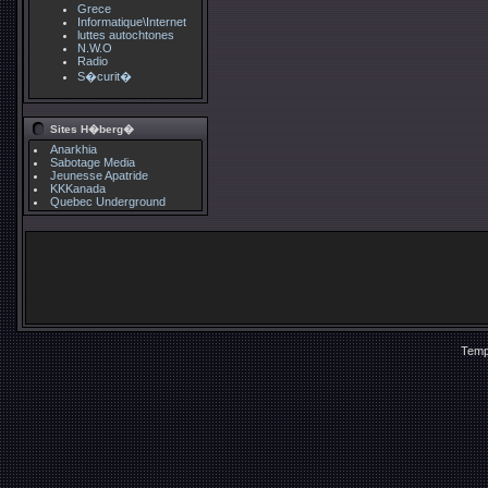
Grece
Informatique\Internet
luttes autochtones
N.W.O
Radio
S�curit�
Sites H�berg�
Anarkhia
Sabotage Media
Jeunesse Apatride
KKKanada
Quebec Underground
Temp