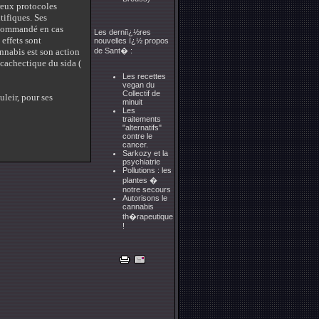
reux protocoles
tifiques. Ses
recommandé en cas
Les derniï¿½res
effets sont
nouvelles ï¿½ propos
annabis est son action
de Sant� :
e cachectique du sida (
Les recettes
vegan du
Collectif de
uleir, pour ses
minuit
Les
traitements
"alternatifs"
contre le
cancer.
Sarkozy et la
psychiatrie
Pollutions : les
plantes �
notre secours
Autorisons le
cannabis
th�rapeutique
!