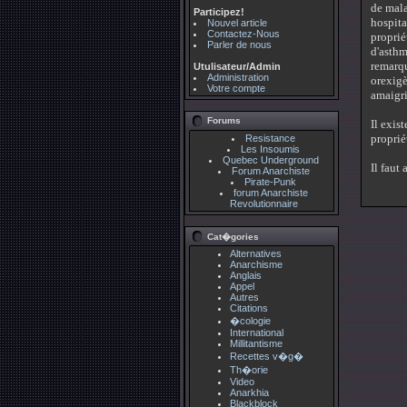
de mala
Participez!
hospita
Nouvel article
Contactez-Nous
proprié
Parler de nous
d'asthm
remarqu
Utulisateur/Admin
Administration
orexigè
Votre compte
amaigri
Forums
Il exis
proprié
Resistance
Les Insoumis
Quebec Underground
Il faut
Forum Anarchiste
Pirate-Punk
forum Anarchiste
Revolutionnaire
Cat�gories
Alternatives
Anarchisme
Anglais
Appel
Autres
Citations
�cologie
International
Millitantisme
Recettes v�g�
Th�orie
Video
Anarkhia
Blackblock