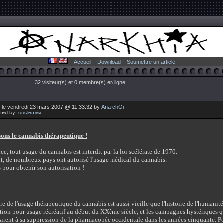
Accueil
Download
Soumettre un article
32 visiteur(s) et 0 membre(s) en ligne.
 le vendredi 23 mars 2007 @ 11:33:32 by
AnarchOi
uted by:
onclemax
ons le cannabis thérapeutique !
ce, tout usage du cannabis est interdit par la loi scélérate de 1970.
t, de nombreux pays ont autorisé l'usage médical du cannabis.
 pour obtenir son autorisation !
ire de l'usage thérapeutique du cannabis est aussi vieille que l'histoire de l'humanité
tion pour usage récréatif au début du XXème siècle, et les campagnes hystériques qu
irent à sa suppression de la pharmacopée occidentale dans les années cinquante. P