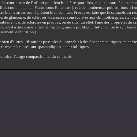
des continuent de l'utiliser pour leur bien-être quotidien, ce qui aboutit à de nomb
liers ( notamment en France sous Kouchner ), et à de nombreuses publications scien
tés bienfaitrices sont à présent bien connues. Preuve est faite que le cannabis est 
e, de glaucome, de scléroses, de nausées consécutives aux chimiothérapies, etc. Ses 
ables en cas de scléroses en plaques, ou de sida. En effet, l'une des propriétés du c
ne, c'est à dire stimulatrice de l'appétit, mise à profit pour lutter contre le syndrom
ssement, dénutrition ).
te bien d'autres utilisations possibles du cannabis à des fins thérapeutiques, en partic
tés myorelaxantes, antispasmodiques, et anxiolitiques.
 autoriser l'usage compassionnel du cannabis !