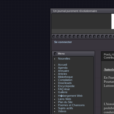
Un journal purement révolutionnaire
Se connecter
Menu
Postï¿½
Contrib
Nouvelles
Accueil
Agenda
Autoris
Annuaire
Articles
Bibliotheque
En Fran
Compilation
Pourtan
Downloads
Luttons
Encyclopedie
FAQ Anar
Gallerie
H�bergement Web
Liens Web
Plan du Site
L'histo
Poemes et Chansons
prohibi
Sujets actifs
Videos
conduis