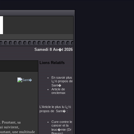
Samedi 8 Ao�t 2026
Liens Relatifs
En savoir plus
ï¿½ propos de
Sant�
Article de
onclemax
L'Article le plus lu ï¿½
propos de Sant� :
. Pourtant, sa
Cure contre le
cancer et la
i suivirent,
leuc�mie (Dr
ourtant, une multitude
Breuss)