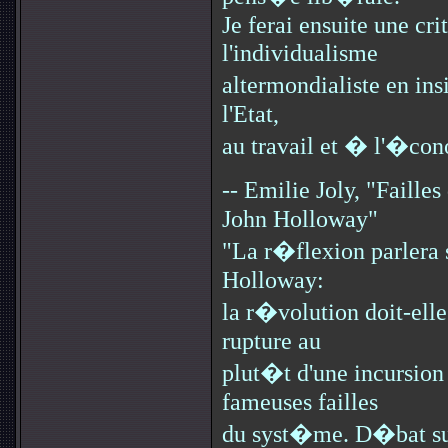
Je ferai ensuite une cri
l'individualisme
altermondialiste en ins
l'Etat,
au travail et � l'�co
-- Emilie Joly, "Faille
John Holloway"
"La r�flexion parlera 
Holloway:
la r�volution doit-el
rupture au
plut�t d'une incursion
fameuses failles
du syst�me. D�bat sur