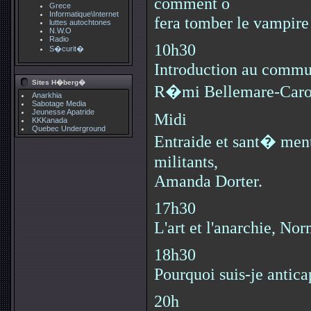
comment o
Grece
Informatique\Internet
fera tomber le vampire 
luttes autochtones
N.W.O
Radio
10h30
S�curit�
Introduction au commun
Sites H�berg�
R�mi Bellemare-Caro
Anarkhia
Sabotage Media
Jeunesse Apatride
Midi
KKKanada
Quebec Underground
Entraide et sant� ment
militants,
Amanda Dorter.
17h30
L'art et l'anarchie, N
18h30
Pourquoi suis-je anticap
20h