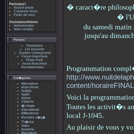
Participez!
� caract�re philosoph
Nouvel article
Contactez-Nous
Parler de nous
� l'
Utulisateur/Admin
du samedi matin
Administration
Votre compte
jusqu'au dimanch
Forums
Resistance
Les Insoumis
Quebec Underground
Forum Anarchiste
Pirate-Punk
forum Anarchiste
Programmation compl�
Revolutionnaire
http://www.nuitdelap
Cat�gories
content/horaireFINAL
Alternatives
Anarchisme
Anglais
Appel
Voici la programmation
Autres
Citations
Toutes les activit�s a
�cologie
International
Millitantisme
local J-1045.
Recettes v�g�
Th�orie
Au plaisir de vous y voi
Video
Anarkhia
Blackblock