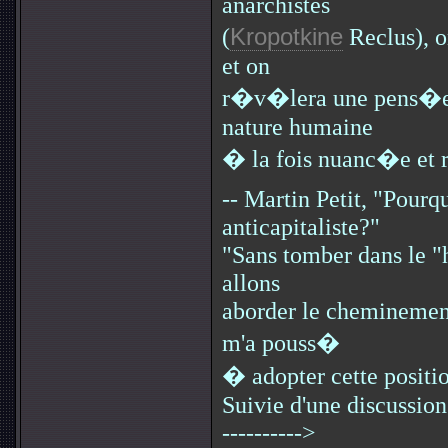
anarchistes
(
Kropotkine
Reclus), o
et on
r�v�lera une pens�e 
nature humaine
� la fois nuanc�e et 
-- Martin Petit, "Pourqu
anticapitaliste?"
"Sans tomber dans le "
allons
aborder le cheminement
m'a pouss�
� adopter cette positio
Suivie d'une discussion
---------->