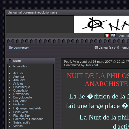
Un journal purement révolutionnaire
Accuei
Se connecter
55 visiteur(s) et 0 membr
Menu
Postï¿½ le vendredi 16 mars 2007 @ 20:12:4
Contributed by:
blackcat
Nouvelles
Accueil
NUIT DE LA PHILO
Agenda
Annuaire
ANARCHISTE
Articles
Bibliotheque
Compilation
Downloads
La 3e �dition de la N
Encyclopedie
FAQ Anar
fait une large place �
Gallerie
H�bergement Web
Liens Web
La Nuit de la phil
Plan du Site
Poemes et Chansons
Sujets actifs
d'act
Videos