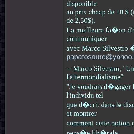
disponible
au prix cheap de 10 $ (
de 2,50$).
La meilleure fa�on d'en
communiquer
avec Marco Silvestro 
papatosaure@yahoo.
-- Marco Silvestro, "Un
l'altermondialisme"
"Je voudrais d�gager le
l'individu tel
que d�crit dans le dis
et montrer
comment cette notion e
pens�e lib�rale.