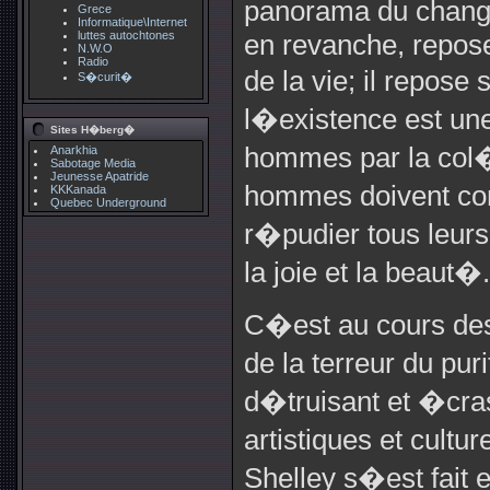
panorama du change
Grece
Informatique\Internet
luttes autochtones
en revanche, repose
N.W.O
Radio
de la vie; il repose
S�curit�
l�existence est u
Sites H�berg�
hommes par la col�r
Anarkhia
Sabotage Media
Jeunesse Apatride
hommes doivent co
KKKanada
Quebec Underground
r�pudier tous leurs 
la joie et la beaut�.
C�est au cours de
de la terreur du pu
d�truisant et �cr
artistiques et cultu
Shelley s�est fait 