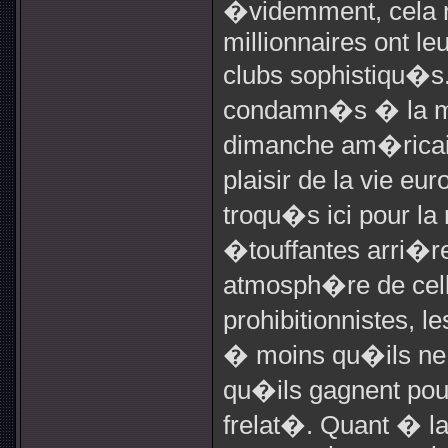
�videmment, cela re
millionnaires ont l
clubs sophistiqu�s.
condamn�s � la mo
dimanche am�ricain.
plaisir de la vie 
troqu�s ici pour la
�touffantes arri�re
atmosph�re de cell
prohibitionnistes,
� moins qu�ils ne
qu�ils gagnent pour
frelat�. Quant � la