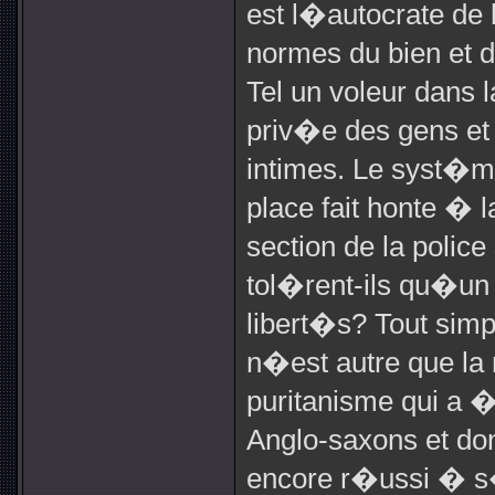
est l�autocrate de 
normes du bien et d
Tel un voleur dans l
priv�e des gens et 
intimes. Le syst�
place fait honte � 
section de la polic
tol�rent-ils qu�un 
libert�s? Tout sim
n�est autre que la 
puritanisme qui a 
Anglo-saxons et d
encore r�ussi � s