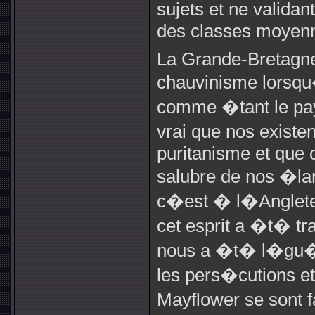
sujets et ne valida
des classes moyen
La Grande-Bretagne 
chauvinisme lors
comme �tant le pays
vrai que nos existe
puritanisme et que c
salubre de nos �lans
c�est � l�Angleter
cet esprit a �t� tr
nous a �t� l�gu� 
les pers�cutions et
Mayflower se sont f