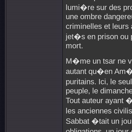
lumi�re sur des pr
une ombre dangere
criminelles et leur
jet�s en prison ou
mort.
M�me un tsar ne vio
autant qu�en Am�r
puritains. Ici, le se
peuple, le dimanche,
Tout auteur ayant �
les anciennes civil
Sabbat �tait un jou
obligations, un jour