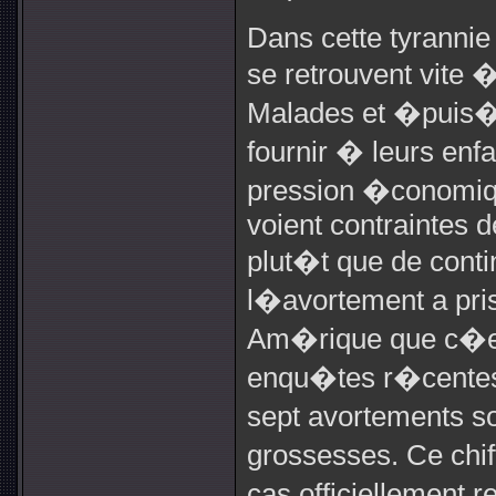
Dans cette tyrannie
se retrouvent vite 
Malades et �puis�e
fournir � leurs enfa
pression �conomiqu
voient contraintes 
plut�t que de cont
l�avortement a pris
Am�rique que c�en
enqu�tes r�centes 
sept avortements s
grossesses. Ce chif
cas officiellement