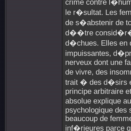
crime contre l�hum
le r�sultat. Les f
de s�abstenir de to
d��tre consid�r�
d�chues. Elles en 
impuissantes, d�pr
nerveux dont une fai
de vivre, des inso
trait � des d�sirs
principe arbitraire 
absolue explique 
psychologique des 
beaucoup de femmes
inf�rieures parce 