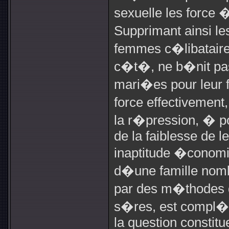
sexuelle les force 
Supprimant ainsi le
femmes c�libataire
c�t�, ne b�nit pa
mari�es pour leur 
force effectivemen
la r�pression, � po
de la faiblesse de l
inaptitude �conomi
d�une famille nom
par des m�thodes q
s�res, est compl�te
la question constitu