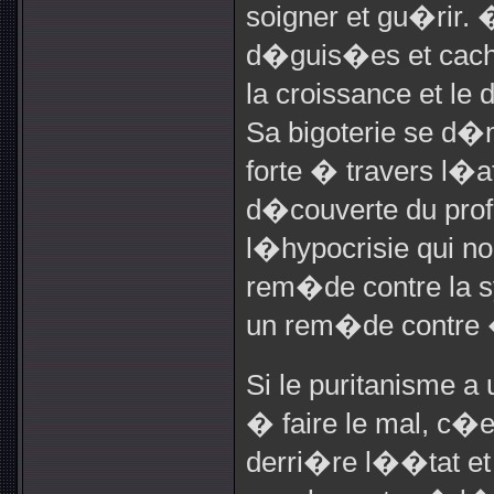
soigner et gu�rir.
d�guis�es et cach
la croissance et l
Sa bigoterie se d
forte � travers l�a
d�couverte du prof
l�hypocrisie qui 
rem�de contre la sy
un rem�de contre �
Si le puritanisme a
� faire le mal, c�e
derri�re l��tat et 