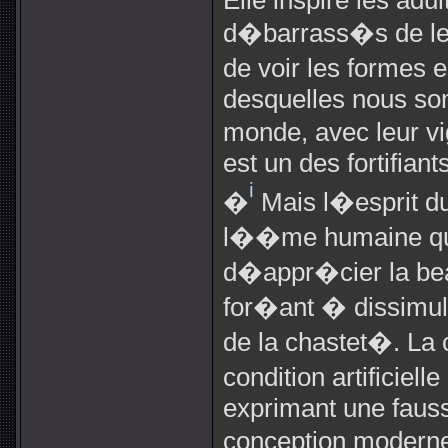
Elle inspire les adu
d�barrass�s de leur
de voir les formes e
desquelles nous so
monde, avec leur vi
est un des fortifiant
i
�
Mais l�esprit du
l��me humaine que 
d�appr�cier la be
for�ant � dissimul
de la chastet�. La
condition artificiel
exprimant une faus
conception moderne