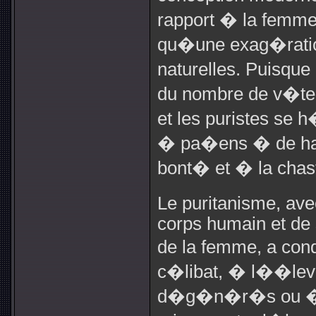
rapport � la femm
qu�une exag�ration
naturelles. Puisque
du nombre de v�te
et les puristes se h
� pa�ens � de hail
bont� et � la chas
Le puritanisme, ave
corps humain et de 
de la femme, a co
c�libat, � l��lev
d�g�n�r�s ou � la