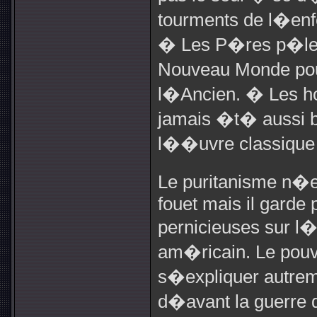
tourments de l�enfe
� Les P�res p�leri
Nouveau Monde pou
l�Ancien. � Les ho
jamais �t� aussi 
l��uvre classique
Le puritanisme n�em
fouet mais il garde
pernicieuses sur l�
am�ricain. Le pouv
s�expliquer autre
d�avant la guerre