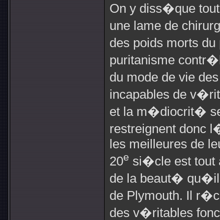
On y diss�que tout
une lame de chirurg
des poids morts du
puritanisme contr�l
du mode de vie des
incapables de v�ri
et la m�diocrit� se
restreignent donc l
les meilleures de l
e
20
si�cle est tout 
de la beaut� qu�il 
de Plymouth. Il r�c
des v�ritables fon