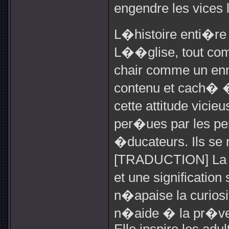
engendre les vices
L�histoire enti�re
L��glise, tout com
chair comme un enn
contenu et cach� �
cette attitude vic
per�ues par les pe
�ducateurs. Ils se
[TRADUCTION] La n
et une signification 
n�apaise la curiosi
n�aide � la pr�ven