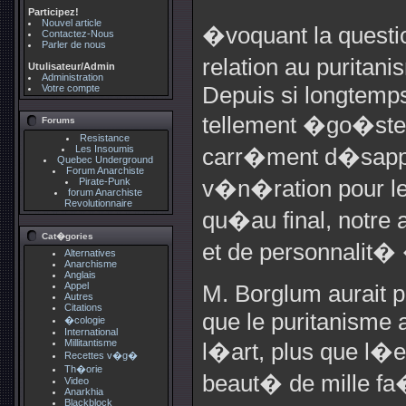
Participez!
Nouvel article
�voquant la questi
Contactez-Nous
Parler de nous
relation au puritan
Utulisateur/Admin
Administration
Votre compte
Depuis si longtemps
tellement �go�stes
Forums
Resistance
Les Insoumis
carr�ment d�sappri
Quebec Underground
Forum Anarchiste
Pirate-Punk
v�n�ration pour le 
forum Anarchiste
Revolutionnaire
qu�au final, notre
Cat�gories
et de personnalit�
Alternatives
Anarchisme
Anglais
Appel
M. Borglum aurait 
Autres
Citations
que le puritanisme 
�cologie
International
Millitantisme
l�art, plus que l�e
Recettes v�g�
Th�orie
beaut� de mille fa
Video
Anarkhia
Blackblock