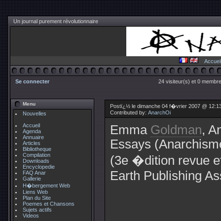
Un journal purement révolutionnaire
Accuei
Se connecter
24 visiteur(s) et 0 membre
Menu
Postï¿½ le dimanche 04 f�vrier 2007 @ 12:1
Contributed by:
AnarchOi
Nouvelles
Accueil
Emma
Goldman
, A
Agenda
Annuaire
Essays (Anarchisme
Articles
Bibliotheque
Compilation
(3e �dition revue e
Downloads
Encyclopedie
Earth Publishing As
FAQ Anar
Gallerie
H�bergement Web
Liens Web
Plan du Site
Poemes et Chansons
Sujets actifs
Videos