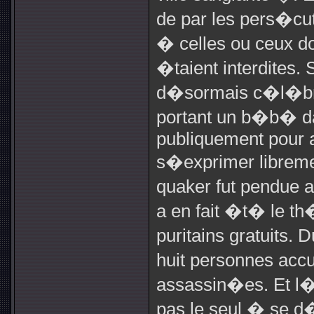
de par les pers�cut
� celles ou ceux do
�taient interdites.
d�sormais c�l�br
portant un b�b� da
publiquement pour 
s�exprimer libreme
quaker fut pendue 
a en fait �t� le t
puritains gratuits
huit personnes acc
assassin�es. Et l
pas le seul � se d�