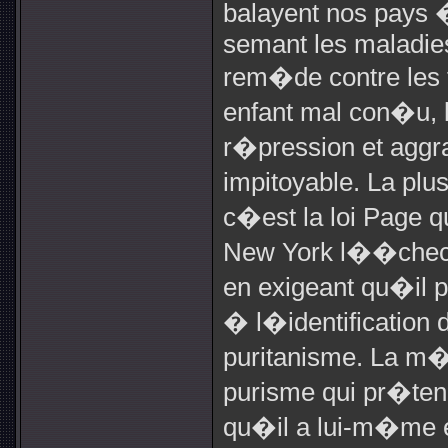
balayent nos pays 
semant les maladies
rem�de contre les
enfant mal con�u, l
r�pression et aggr
impitoyable. La plu
c�est la loi Page q
New York l��chec e
en exigeant qu�il 
� l�identification 
puritanisme. La m�
purisme qui pr�ten
qu�il a lui-m�me e