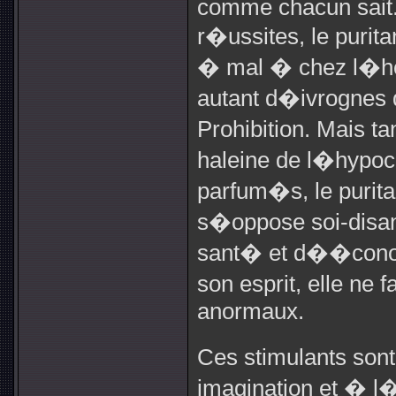
comme chacun sait
r�ussites, le puri
� mal � chez l�h
autant d�ivrognes q
Prohibition. Mais 
haleine de l�hypoc
parfum�s, le purita
s�oppose soi-disan
sant� et d��conom
son esprit, elle ne
anormaux.
Ces stimulants son
imagination et � l�