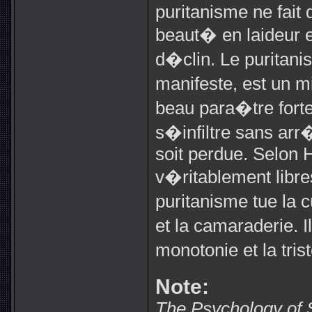
puritanisme ne fait
beaut� en laideur e
d�clin. Le puritani
manifeste, est un 
beau para�tre forte
s�infiltre sans ar
soit perdue. Selon H
v�ritablement libr
puritanisme tue la 
et la camaraderie. I
monotonie et la tri
Note:
The Psychology of 