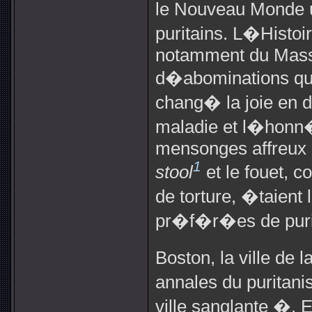
le Nouveau Monde u
puritains. L�Histoi
notamment du Massa
d�abominations qui
chang� la joie en d
maladie et l�honn
mensonges affreux 
1
stool
et le fouet, 
de torture, �taient
pr�f�r�es de purif
Boston, la ville de 
annales du puritan
ville sanglante �.