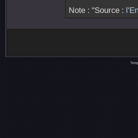
Note : "Source :
l'E
Temp