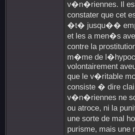
v�n�riennes. Il es
constater que cet e
�t� jusqu�� empoi
et les a men�s ave
contre la prostitutio
m�me de l�hypocri
volontairement aveu
que le v�ritable mo
consiste � dire cl
v�n�riennes ne so
ou atroce, ni la pu
une sorte de mal ho
purisme, mais une 