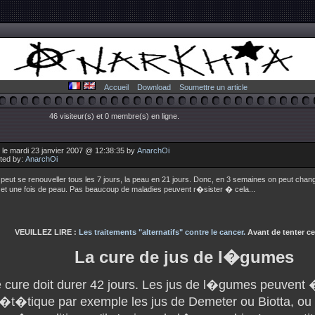
Accueil
Download
Soumettre un article
46 visiteur(s) et 0 membre(s) en ligne.
 le mardi 23 janvier 2007 @ 12:38:35 by
AnarchOi
uted by:
AnarchOi
peut se renouveller tous les 7 jours, la peau en 21 jours. Donc, en 3 semaines on peut chang
et une fois de peau. Pas beaucoup de maladies peuvent r�sister � cela...
VEUILLEZ LIRE :
Les traitements "alternatifs" contre le cancer.
Avant de tenter cet
La cure de jus de l�gumes
e cure doit durer 42 jours. Les jus de l�gumes peuvent
i�t�tique par exemple les jus de Demeter ou Biotta, ou