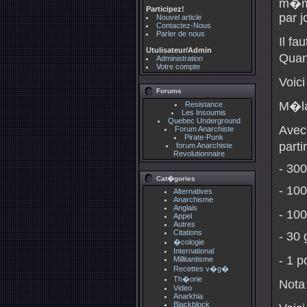
m�me
Participez!
par j
Nouvel article
Contactez-Nous
Parler de nous
Il fa
Utulisateur/Admin
Quant
Administration
Votre compte
Voici
Forums
M�la
Resistance
Les Insoumis
Quebec Underground
Avec
Forum Anarchiste
Pirate-Punk
parti
forum Anarchiste
Revolutionnaire
- 300
Cat�gories
- 100
Alternatives
Anarchisme
Anglais
- 100
Appel
Autres
Citations
- 30 
�cologie
International
- 1 p
Millitantisme
Recettes v�g�
Th�orie
Nota 
Video
Anarkhia
Blackblock