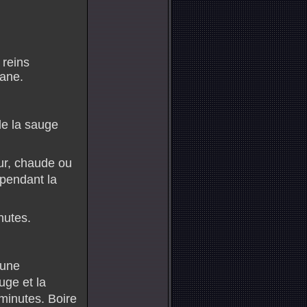
 reins
sane.
de la sauge
our, chaude ou
 pendant la
nutes.
 une
uge et la
minutes. Boire