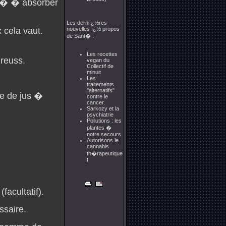
it� � absorber
Les derniï¿½res
 cela vaut.
nouvelles ï¿½ propos
de Sant� :
Les recettes
Breuss.
vegan du
Collectif de
minuit
Les
traitements
"alternatifs"
e de jus �
contre le
cancer.
Sarkozy et la
psychiatrie
Pollutions : les
plantes �
notre secours
Autorisons le
cannabis
th�rapeutique
!
facultatif).
ssaire.