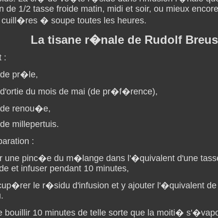
n de 1/2 tasse froide matin, midi et soir, ou mieux encore
 cuill�res � soupe toutes les heures.
La tisane r�nale de Rudolf Breu
t :
 de pr�le,
 d'ortie du mois de mai (de pr�f�rence),
g de renou�e,
 de millepertuis.
aration :
ter une pinc�e du m�lange dans l'�quivalent d'une tass
de et infuser pendant 10 minutes,
up�rer le r�sidu d'infusion et y ajouter l'�quivalent d
.
re bouillir 10 minutes de telle sorte que la moiti� s'�vap