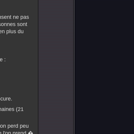
nsent ne pas
rsonnes sont
en plus du
e :
cure.
aines (21
, on perd peu
e l'on prend �