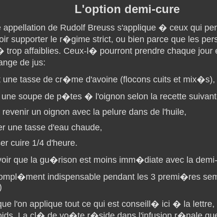
L'option demi-cure
e appellation de Rudolf Breuss s'applique � ceux qui pe
ir supporter le r�gime strict, ou bien parce que les pe
 trop affaiblies. Ceux-l� pourront prendre chaque jour 
nge de jus:
t une tasse de cr�me d'avoine (flocons cuits et mix�s),
t une soupe de p�tes � l'oignon selon la recette suivant
 revenir un oignon avec la pelure dans de l'huile,
er une tasse d'eau chaude,
er cuire 1/4 d'heure.
voir que la gu�rison est moins imm�diate avec la demi-
ompl�ment indispensable pendant les 3 premi�res sem
)
ue l'on applique tout ce qui est conseill� ici � la lettre
oids. La cl� de vo�te r�side dans l'infusion r�nale qu