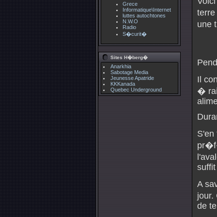
Voic
Grece
Informatique\Internet
terre
luttes autochtones
N.W.O
une t
Radio
S�curit�
Sites H�berg�
Pend
Anarkhia
Sabotage Media
Il c
Jeunesse Apatride
KKKanada
� rai
Quebec Underground
alime
Duran
S'en
pr�f
l'ava
suffi
A sav
jour.
de t