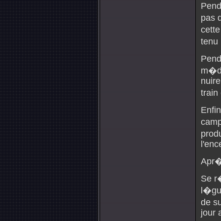
Pend
pas d
cett
tenu 
Pend
m�dic
nuire
trai
Enfin
camp
produ
l'enc
Apr�
Se r
l�gu
de s
jour 