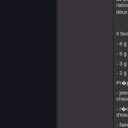
raiso
deux
Il fau
- 6 g
- 5 g
- 3 
- 2 g
Pr�p
- je
chau
- r�c
d'eau
- fai