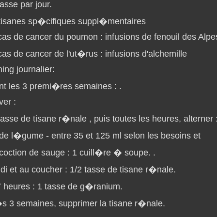
asse par jour.
tisanes sp�cifiques suppl�mentaires
cas de cancer du poumon : infusions de fenouil des Alpe
cas de cancer de l'ut�rus : infusions d'alchemille
ing journalier:
nt les 3 premi�res semaines : .
ver :
tasse de tisane r�nale , puis toutes les heures, alterner 
 de l�gume - entre 35 et 125 ml selon les besoins et
coction de sauge : 1 cuill�re � soupe. .
i et au coucher : 1/2 tasse de tisane r�nale.
 heures : 1 tasse de g�ranium.
s 3 semaines, supprimer la tisane r�nale.