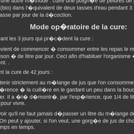
i une autre m�thode : cuire une poign�e de pelures d
 (bio) dans l'�quivalent de deux tasses d'eau pendant 3
asse par jour de la d�coction.
Mode op�ratoire de la cure:
ant les 3 jours qui pr�c�dent la cure :
onvient de commencer � consommer entre les repas le 
son � de litre par jour. Ceci afin d'habituer l'organisme
nt. .
t la cure de 42 jours :
 tenir strictement au m�lange de jus que l'on consomme
�rence � la cuill�re en le gardant un peu dans la bou
ler. Il a �t� d�montr�, par l'exp�rience, que 1/4 de lit
t pour vivre.
oir qu'il ne faut jamais d�passer un litre du m�lange d
 On peut y ajouter, si l'on veut, une gorg�e de jus de ch
emps en temps.