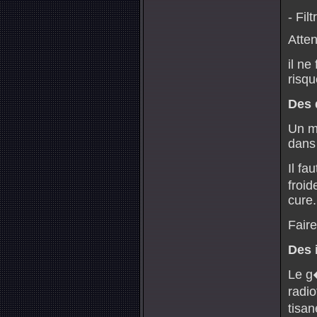
- Fil
Atten
il ne
risqu
Des 
Un m�
dans 
Il fa
froid
cure.
Fair
Des 
Le g
radio
tisa