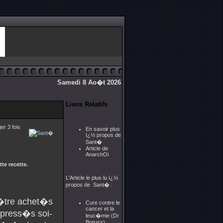
Samedi 8 Ao�t 2026
Liens Relatifs
er 3 fois
En savoir plus
ï¿½ propos de
Sant�
Article de
AnarchOi
te recette.
L'Article le plus lu ï¿½
propos de Sant� :
 �tre achet�s
Cure contre le
cancer et la
 press�s soi-
leuc�mie (Dr
Breuss)