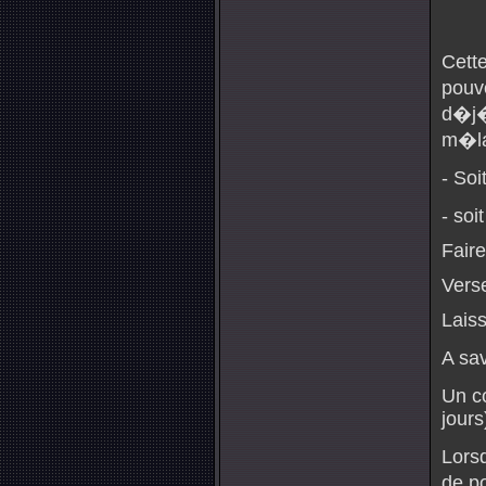
Cett
pouvo
d�j�
m�la
- Soi
- soi
Faire
Vers
Laiss
A sa
Un c
jours
Lorsq
de p