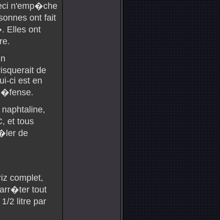
ceci n'emp�che
sonnes ont fait
. Elles ont
re.
un
isquerait de
i-ci est en
-d�fense.
 naphtaline,
, et tous
r�ler de
iz complet,
rr�ter tout
/2 litre par