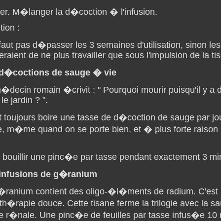
trer. M�langer la d�coction � l'infusion.
tion :
 faut pas d�passer les 3 semaines d'utilisation, sinon les
eraient de ne plus travailler que sous l'impulsion de la ti
d�coctions de sauge � vie
decin romain �crivit : " Pourquoi mourir puisqu'il y a 
le jardin ? ".
ut toujours boire une tasse de d�coction de sauge par j
e, m�me quand on se porte bien, et � plus forte raison
e bouillir une pinc�e par tasse pendant exactement 3 mi
infusions de g�ranium
�ranium contient des oligo-�l�ments de radium. C'est
th�rapie douce. Cette tisane ferme la trilogie avec la sa
ne r�nale. Une pinc�e de feuilles par tasse infus�e 10 