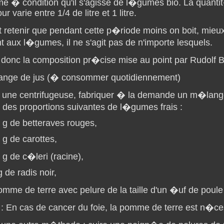
 � condition qu'il s'agisse de l�gumes bio. La quant
our varie entre 1/4 de litre et 1 litre.
ut retenir que pendant cette p�riode moins on boit, mieux
 aux l�gumes, il ne s'agit pas de n'importe lesquels.
 donc la composition pr�cise mise au point par Rudolf 
nge de jus (� consommer quotidiennement)
 une centrifugeuse, fabriquer � la demande un m�lang
r des proportions suivantes de l�gumes frais :
 g de betteraves rouges,
 g de carottes,
 g de c�leri (racine),
g de radis noir,
omme de terre avec pelure de la taille d'un �uf de poule (
: En cas de cancer du foie, la pomme de terre est n�ce