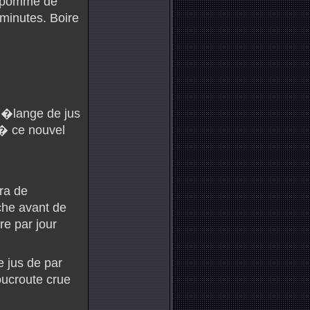
e pomme de
 minutes. Boire
m�lange de jus
 � ce nouvel
ra de
che avant de
re par jour
e jus de par
oucroute crue