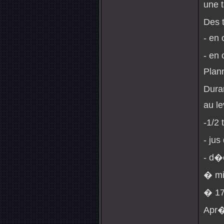
une t
Des 
- en 
- en 
Plann
Dura
au le
-1/2 
- jus
- d�
� mid
� 17
Apr�