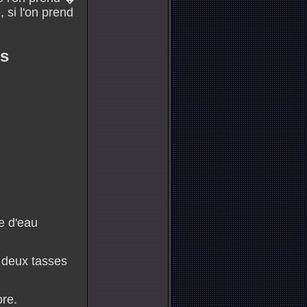
, si l'on prend
ss
e d'eau
e deux tasses
ore.