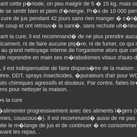
ant cette p�riode, on peu maigrir de 5 � 15 kg, mais 
e se sentir bien et plein d'�nergie. Pr�s de 10 000 per
e cure de jus pendant 42 jours sans rien manger � c�t�
le coup et ont retrouv� la sant�, sans rechute ult�rieu
ant la cure, il est recommand� de ne plus prendre auc
ament, ni de faire aucune piq�re, ni de fumer, ce qui r
 au grand nettoyage interne de l'organisme alors que celu
n de reprendre en main ses m�tabolismes vitaux d'auto
, il est indispensable de faire dispara�tre de la maison :
hre, DDT, sprays insecticides, �purateurs d'air pour WC
its chimiques agressifs et douteux. Par contre, faites b
ens pour nettoyer la maison. .
s la cure
�alimenter progressivement avec des aliments l�gers (r
mes, couscous�). Il est recommand� aussi de ne pas a
uite le m�lange de jus et de continuer � en consommer 1
avant les repas. .