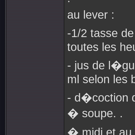
au lever :
-1/2 tasse de
toutes les heu
- jus de l�gu
ml selon les 
- d�coction d
� soupe. .
� midi et au 