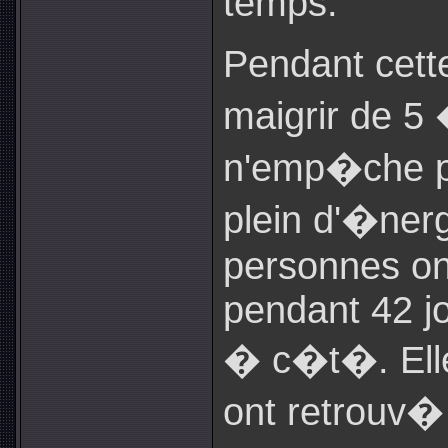
temps.
Pendant cett
maigrir de 5 
n'emp�che pa
plein d'�ner
personnes ont
pendant 42 j
� c�t�. Elle
ont retrouv�