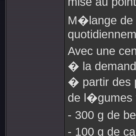
mise au point
M�lange de 
quotidiennem
Avec une cent
� la demand
� partir des 
de l�gumes f
- 300 g de be
- 100 g de ca