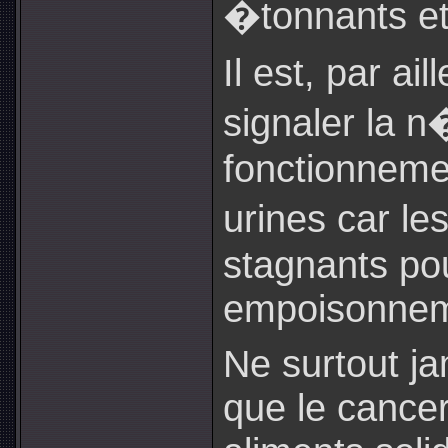
�tonnants e
Il est, par ai
signaler la 
fonctionneme
urines car le
stagnants po
empoisonnem
Ne surtout j
que le cancer