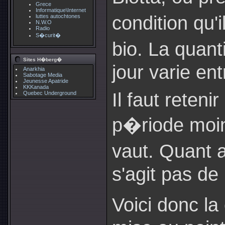
Grece
Informatique\Internet
condition qu'
luttes autochtones
N.W.O
Radio
S�curit�
bio. La quan
Sites H�berg�
jour varie entr
Anarkhia
Sabotage Media
Jeunesse Apatride
KKKanada
Il faut reteni
Quebec Underground
p�riode moin
vaut. Quant 
s'agit pas de
Voici donc l