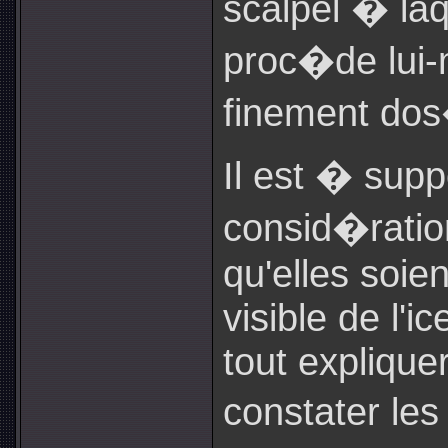
scalpel � laq
proc�de lui
finement dos
Il est � sup
consid�ratio
qu'elles soien
visible de l'i
tout explique
constater les 