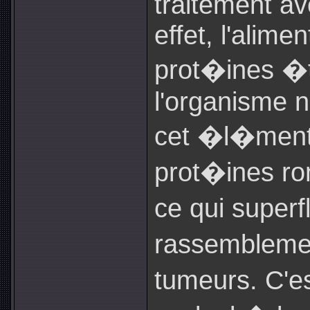
traitement av
effet, l'alime
prot�ines �t
l'organisme 
cet �l�ment,
prot�ines ro
ce qui super
rassembleme
tumeurs. C'e