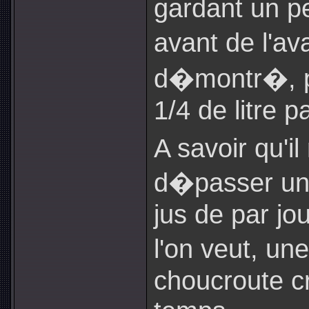
gardant un p
avant de l'av
d�montr�, p
1/4 de litre pa
A savoir qu'il
d�passer un 
jus de par jou
l'on veut, un
choucroute c