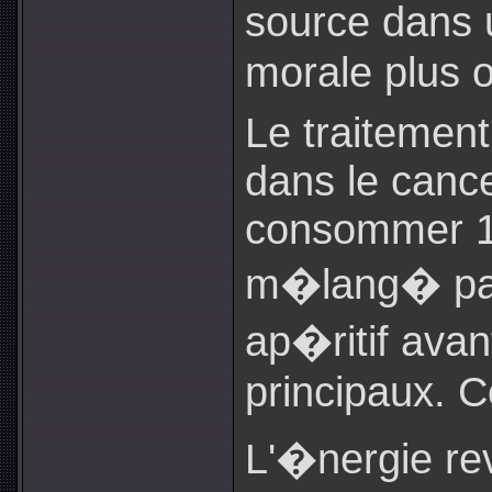
source dans
morale plus 
Le traitement
dans le cancer
consommer 1/4
m�lang� par 
ap�ritif avan
principaux. C
L'�nergie re