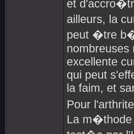
et d'accro�tr
ailleurs, la 
peut �tre b
nombreuses m
excellente c
qui peut s'eff
la faim, et sa
Pour l'arthrit
La m�thode 