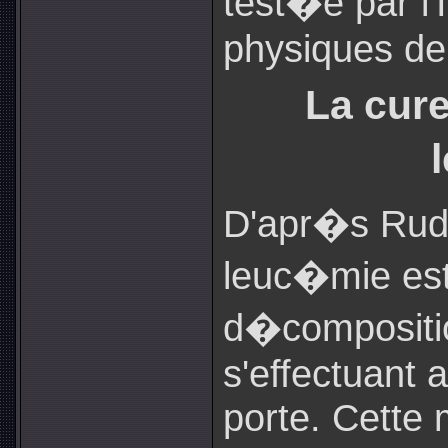
test�e par l'
physiques de
La cure
D'apr�s Rudo
leuc�mie est
d�compositi
s'effectuant 
porte. Cette