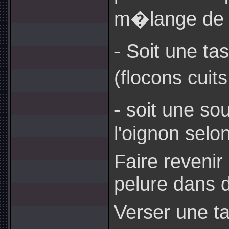
m�lange de 
- Soit une t
(flocons cuit
- soit une s
l'oignon selon
Faire revenir
pelure dans de
Verser une t