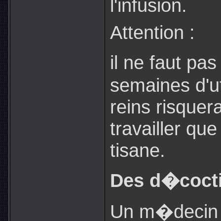
l'infusion.
Attention :
il ne faut pa
semaines d'uti
reins risquer
travailler que
tisane.
Des d�cocti
Un m�decin r