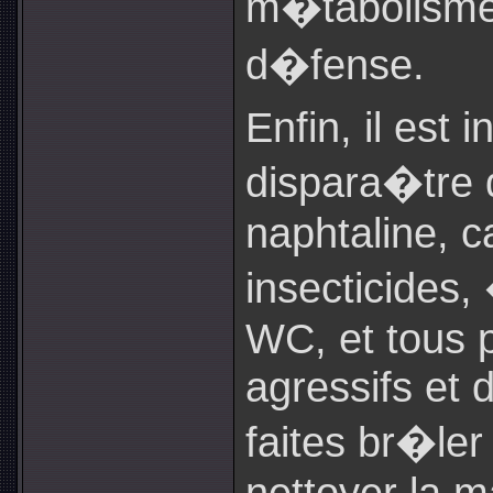
m�tabolismes
d�fense.
Enfin, il est 
dispara�tre 
naphtaline, 
insecticides,
WC, et tous 
agressifs et 
faites br�ler
nettoyer la m