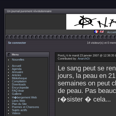
Un journal purement révolutionnaire
Accuei
Se connecter
14 visiteur(s) et 0 mem
Menu
Postï¿½ le mardi 23 janvier 2007 @ 12:38:35
Contributed by:
AnarchOi
Nouvelles
Accueil
Le sang peut se ren
Agenda
Annuaire
jours, la peau en 21
Articles
Bibliotheque
semaines on peut ch
Compilation
Downloads
Encyclopedie
de peau. Pas beauc
FAQ Anar
Gallerie
r�sister � cela...
H�bergement Web
Liens Web
Plan du Site
Poemes et Chansons
Sujets actifs
Videos