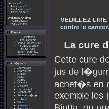
Participez!
Nouvel article
Contactez-Nous
Parler de nous
Utulisateur/Admin
VEUILLEZ LIRE 
Administration
Votre compte
contre le cancer
Forums
Resistance
Les Insoumis
La cure 
Quebec Underground
Forum Anarchiste
Pirate-Punk
forum Anarchiste
Revolutionnaire
Cette cure do
Cat�gories
jus de l�gu
Alternatives
Anarchisme
Anglais
Appel
Autres
achet�s en 
Citations
�cologie
International
exemple les 
Millitantisme
Recettes v�g�
Th�orie
Video
Biotta, ou 
Anarkhia
Blackblock