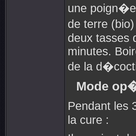
une poign�e
de terre (bio
deux tasses 
minutes. Boir
de la d�coct
Mode op�r
Pendant les 
la cure :