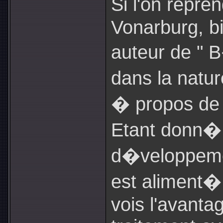
Si l'on repre
Vonarburg, b
auteur de " 
dans la natur
� propos de l
Etant donn� 
d�veloppeme
est aliment� 
vois l'avanta