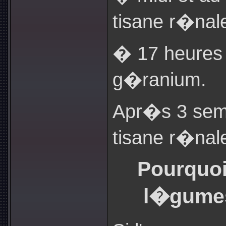
tisane r�nal
� 17 heures 
g�ranium.
Apr�s 3 sema
tisane r�nal
Pourquoi
l�gumes