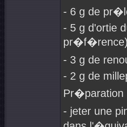
- 6 g de pr�l
- 5 g d'ortie
pr�f�rence)
- 3 g de ren
- 2 g de mille
Pr�paration 
- jeter une 
dans l'�quiva