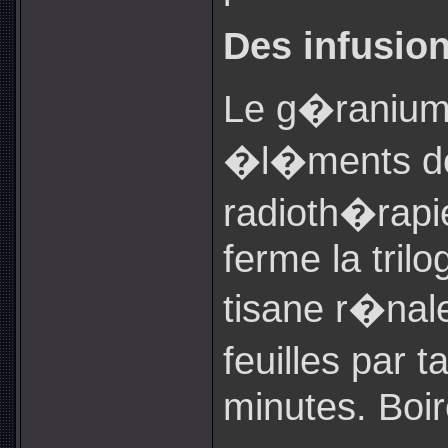
Des infusio
Le g�ranium 
�l�ments de
radioth�rapi
ferme la trilo
tisane r�nal
feuilles par 
minutes. Boir