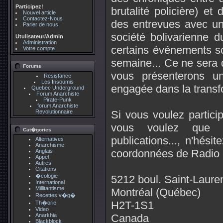
Participez!
brutalité policière) et
Nouvel article
Contactez-Nous
des entrevues avec 
Parler de nous
société bolivarienne
Utulisateur/Admin
Administration
certains événements so
Votre compte
semaine... Ce ne sera 
Forums
vous présenterons un
Resistance
Les Insoumis
engagée dans la transf
Quebec Underground
Forum Anarchiste
Pirate-Punk
forum Anarchiste
Revolutionnaire
Si vous voulez partici
vous voulez que n
Cat�gories
publications..., n'hé
Alternatives
Anarchisme
coordonnées de Radio 
Anglais
Appel
Autres
Citations
�cologie
5212 boul. Saint-Laure
International
Millitantisme
Montréal (Québec)
Recettes v�g�
H2T-1S1
Th�orie
Video
Anarkhia
Canada
Blackblock