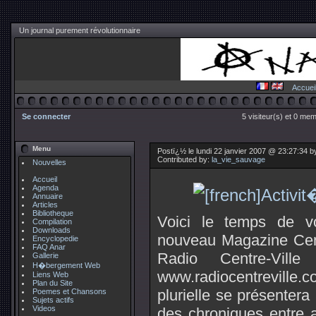
Un journal purement révolutionnaire
Accuei
Se connecter
5 visiteur(s) et 0 mem
Menu
Postï¿½ le lundi 22 janvier 2007 @ 23:27:34 
Contributed by:
la_vie_sauvage
Nouvelles
Accueil
Agenda
Annuaire
Articles
Bibliotheque
Voici le temps de 
Compilation
Downloads
nouveau Magazine Cent
Encyclopedie
FAQ Anar
Radio Centre-Vil
Gallerie
H�bergement Web
www.radiocentrevill
Liens Web
Plan du Site
plurielle se présentera
Poemes et Chansons
Sujets actifs
Videos
des chroniques entre 