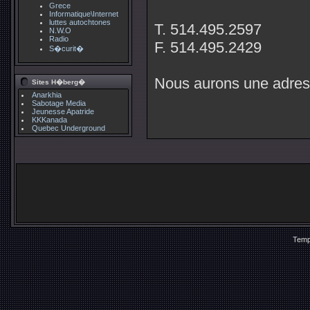
Grece
Informatique\Internet
luttes autochtones
T. 514.495.2597
N.W.O
Radio
F. 514.495.2429
S�curit�
Nous aurons une adress
Sites H�berg�
Anarkhia
Sabotage Media
Jeunesse Apatride
KKKanada
Quebec Underground
Temp