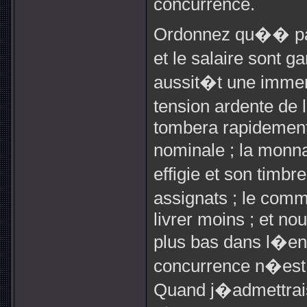
concurrence.
Ordonnez qu�� parti
et le salaire sont g
aussit�t une imme
tension ardente de l
tombera rapidement
nominale ; la monn
effigie et son timbr
assignats ; le com
livrer moins ; et n
plus bas dans l�en
concurrence n�est 
Quand j�admettrais