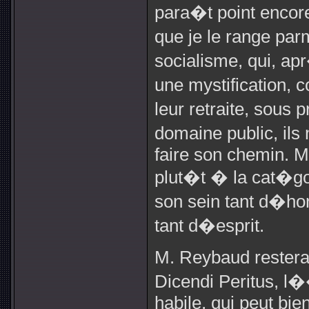
para�t point encor
que je le range pa
socialisme, qui, a
une mystification,
leur retraite, sou
domaine public, ils
faire son chemin. M
plut�t � la cat�go
son sein tant d�ho
tant d�esprit.
M. Reybaud restera
Dicendi Peritus, l�
habile, qui peut bie