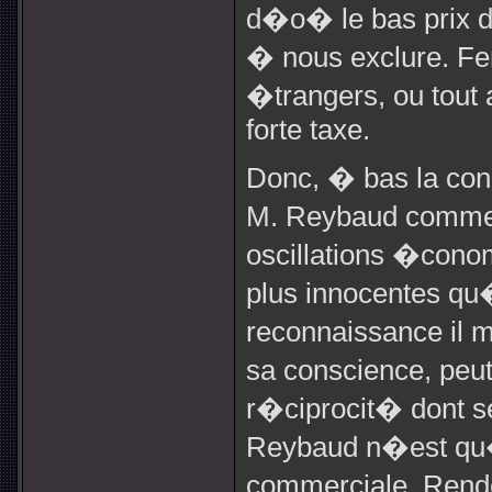
d�o� le bas prix d
� nous exclure. Fe
�trangers, ou tout
forte taxe.
Donc, � bas la conc
M. Reybaud commen
oscillations �cono
plus innocentes qu�
reconnaissance il m
sa conscience, peu
r�ciprocit� dont s
Reybaud n�est qu�
commerciale. Rende