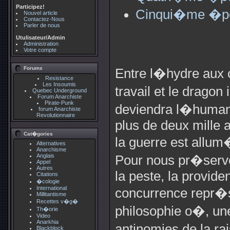
Participez!
Cinqui�me �po
Nouvel article
Contactez-Nous
Parler de nous
Utulisateur/Admin
Administration
Votre compte
Forums
Entre l�hydre aux c
Resistance
Les Insoumis
travail et le drag
Quebec Underground
Forum Anarchiste
Pirate-Punk
deviendra l�humani
forum Anarchiste
Revolutionnaire
plus de deux mille a
Cat�gories
la guerre est allum
Alternatives
Anarchisme
Anglais
Pour nous pr�serve
Appel
Autres
la peste, la provid
Citations
�cologie
International
concurrence repr�s
Millitantisme
Recettes v�g�
philosophie o�, une
Th�orie
Video
Anarkhia
antinomies de la r
Blackblock