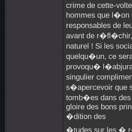
crime de cette-volt
hommes que l�on ne
responsables de le
avant de r�fl�chir, 
naturel ! Si les so
quelqu�un, ce sera
provoqu� l�abjura
singulier complime
s�apercevoir que s
tomb�es dans des or
gloire des bons pri
�dition des
�tudes sur les � 