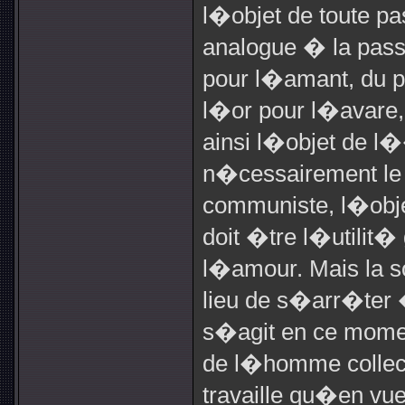
l�objet de toute p
analogue � la pas
pour l�amant, du p
l�or pour l�avare,
ainsi l�objet de l�
n�cessairement le p
communiste, l�obje
doit �tre l�utilit�
l�amour. Mais la
lieu de s�arr�ter
s�agit en ce mome
de l�homme collecti
travaille qu�en vue 