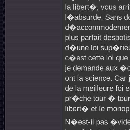
la libert�, vous a
l�absurde. Sans dou
d�accommodement 
plus parfait despoti
d�une loi sup�rieu
c�est cette loi que
je demande aux �co
ont la science. Car 
de la meilleure foi 
pr�che tour � tour,
libert� et le monop
N�est-il pas �vid