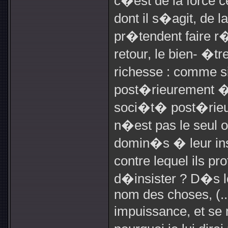
c�est de la force ce
dont il s�agit, de l
pr�tendent faire r
retour, le bien- �tr
richesse : comme si
post�rieurement � 
soci�t� post�rieur
n�est pas le seul o
domin�s � leur ins
contre lequel ils pr
d�insister ? D�s l
nom des choses, (...
impuissance, et se