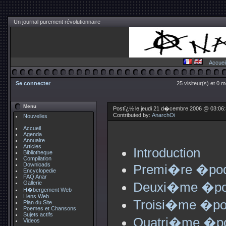
Un journal purement révolutionnaire
Accuei
Se connecter
25 visiteur(s) et 0 
Menu
Postï¿½ le jeudi 21 d�cembre 2006 @ 03:06
Contributed by:
AnarchOi
Nouvelles
Accueil
Agenda
Annuaire
Articles
Introduction
Bibliotheque
Compilation
Downloads
Premi�re �poque
Encyclopedie
FAQ Anar
Gallerie
Deuxi�me �poq
H�bergement Web
Liens Web
Troisi�me �poq
Plan du Site
Poemes et Chansons
Sujets actifs
Quatri�me �po
Videos