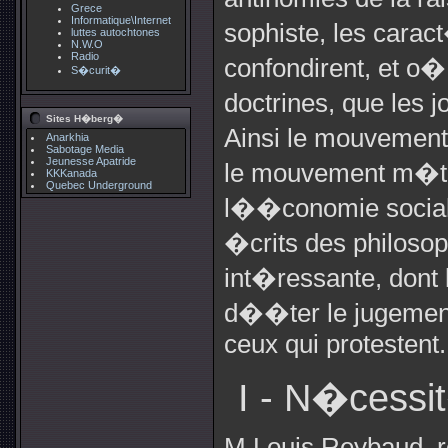
Grece
Informatique\Internet
sophiste, les carac
luttes autochtones
N.W.O
Radio
confondirent, et o�
S�curit�
doctrines, que les 
Sites H�berg�
Ainsi le mouvement 
Anarkhia
Sabotage Media
Jeunesse Apatride
le mouvement m�tap
KKKanada
Quebec Underground
l��conomie sociale
�crits des philoso
int�ressante, dont 
d��ter le jugemen
ceux qui protestent.
I - N�cessi
M Louis Reybaud, r