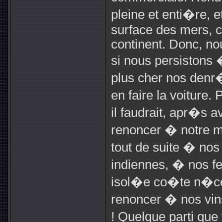
pleine et enti�re, e
surface des mers, 
continent. Donc, no
si nous persistons
plus cher nos denr�
en faire la voiture.
il faudrait, apr�s 
renoncer � notre ma
tout de suite � nos
indiennes, � nos fe
isol�e co�te n�ces
renoncer � nos vin
! Quelque parti que 