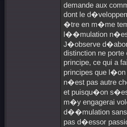
demande aux commu
dont le d�veloppeme
�tre en m�me temps
l��mulation n�est
J�observe d�abord
distinction ne porte
principe, ce qui a fa
principes que l�on
n�est pas autre c
et puisqu�on s�est
m�y engagerai volo
d��mulation sans
pas d�essor passio