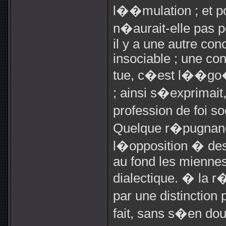
l��mulation ; et p
n�aurait-elle pas p
il y a une autre co
insociable ; une con
tue, c�est l��go�
; ainsi s�exprimait
profession de foi s
Quelque r�pugnanc
l�opposition � de
au fond les miennes
dialectique. � la r�
par une distinction
fait, sans s�en dou