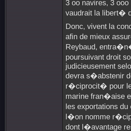
3 oo navires, 3 ooo
vaudrait la libert�
Donc, vivent la con
afin de mieux assure
Reybaud, entra�n� 
poursuivant droit s
judicieusement sel
devra s�abstenir d
r�ciprocit� pour le
marine fran�aise e
les exportations d
l�on nomme r�ciproc
dont l�avantage res