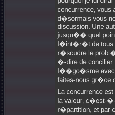
pourquoi je lui dira
concurrence, vous 
d�sormais vous ne
discussion. Une aut
jusqu�� quel point
l�int�r�t de tous 
r�soudre le probl�
�-dire de concilier 
l��go�sme avec l
faites-nous gr�ce 
La concurrence est
la valeur, c�est-�
r�partition, et p