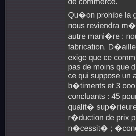
de commerce.
Qu�on prohibe la g
nous reviendra m�l
autre mani�re : no
fabrication. D�aill
exige que ce comme
pas de moins que d
ce qui suppose un a
b�timents et 3 ooo 
concluants : 45 pou
qualit� sup�rieure
r�duction de prix
n�cessit� ; �cono