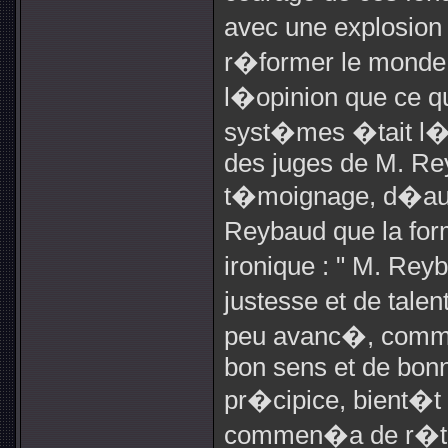
avec une explosion 
r�former le monde,
l�opinion que ce qu
syst�mes �tait l�
des juges de M. Rey
t�moignage, d�auta
Reybaud que la fo
ironique : " M. Rey
justesse et de tale
peu avanc�, comme
bon sens et de bonn
pr�cipice, bient�t i
commen�a de r�trog