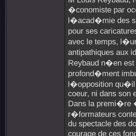
�conomiste par oc
l�acad�mie des sci
pour ses caricature
avec le temps, l�un
antipathiques aux i
Reybaud n�en est p
profond�ment imb
l�opposition qu�il 
coeur, ni dans son es
Dans la premi�re �
r�formateurs con
du spectacle des do
courage de ces fon