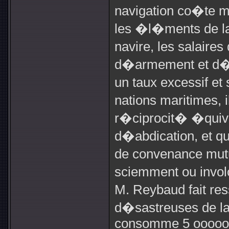
navigation co�te m
les �l�ments de la
navire, les salaires
d�armement et d�
un taux excessif et
nations maritimes, 
r�ciprocit� �quiva
d�abdication, et q
de convenance mut
sciemment ou involo
M. Reybaud fait re
d�sastreuses de la
consomme 5 ooooo b