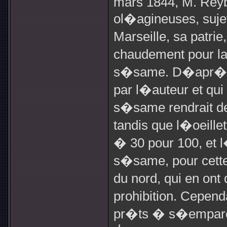
mars 1844, M. Reyb
ol�agineuses, sujet 
Marseille, sa patrie
chaudement pour la 
s�same. D�apr�s l
par l�auteur et qui
s�same rendrait de
tandis que l�oeille
� 30 pour 100, et 
s�same, pour cette
du nord, qui en on
prohibition. Cepend
pr�ts � s�emparer