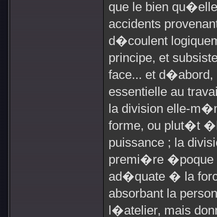
que le bien qu�elle
accidents provenant
d�coulent logiqueme
principe, et subsis
face... et d�abord,
essentielle au trava
la division elle-m
forme, ou plut�t
puissance ; la divi
premi�re �poque 
ad�quate � la forc
absorbant la person
l�atelier, mais don