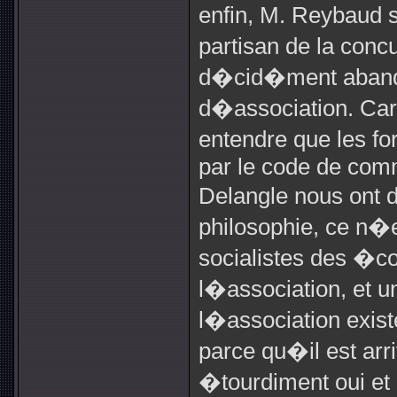
enfin, M. Reybaud
partisan de la concu
d�cid�ment aband
d�association. Car 
entendre que les 
par le code de com
Delangle nous ont
philosophie, ce n�e
socialistes des �co
l�association, et u
l�association exi
parce qu�il est ar
�tourdiment oui et 