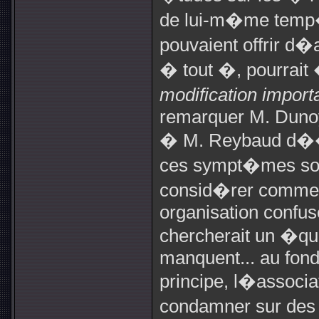
de lui-m�me temp�
pouvaient offrir d�ab
� tout �, pourrai
modification import
remarquer M. Dunoy
� M. Reybaud d��
ces sympt�mes sont
consid�rer comme 
organisation confuse
chercherait un �qui
manquent... au fond
principe, l�associa
condamner sur des 