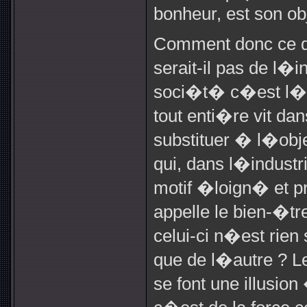
bonheur, est son ob
Comment donc ce qu
serait-il pas de l�i
soci�t� c�est l�
tout enti�re vit 
substituer � l�ob
qui, dans l�industr
motif �loign� et 
appelle le bien-�tr
celui-ci n�est rien
que de l�autre ? 
se font une illusion