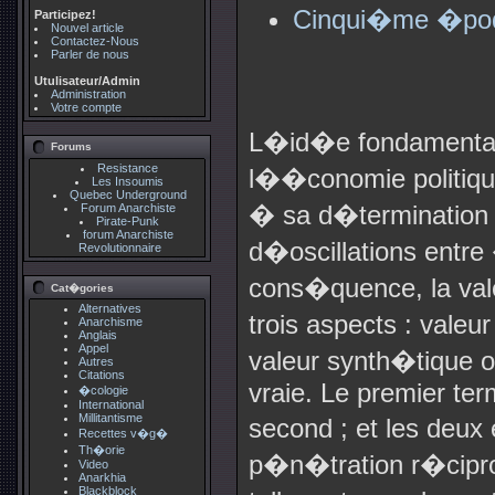
Cinqui�me �poq
Participez!
Nouvel article
Contactez-Nous
Parler de nous
Utulisateur/Admin
Administration
Votre compte
L�id�e fondamentale
Forums
Resistance
l��conomie politique 
Les Insoumis
Quebec Underground
� sa d�termination p
Forum Anarchiste
Pirate-Punk
forum Anarchiste
d�oscillations entr
Revolutionnaire
cons�quence, la val
Cat�gories
Alternatives
trois aspects : valeu
Anarchisme
Anglais
Appel
valeur synth�tique ou
Autres
Citations
vraie. Le premier te
�cologie
International
Millitantisme
second ; et les deu
Recettes v�g�
Th�orie
p�n�tration r�ciproq
Video
Anarkhia
Blackblock