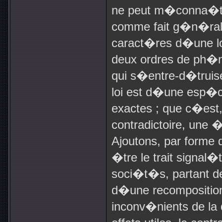
ne peut m�conna�tre 
comme fait g�n�ral 
caract�res d�une loi
deux ordres de ph�
qui s�entre-d�truisen
loi est d�une esp�c
exactes ; que c�est,
contradictoire, une �
Ajoutons, par forme
�tre le trait signal
soci�t�s, partant de
d�une recomposition 
inconv�nients de la d