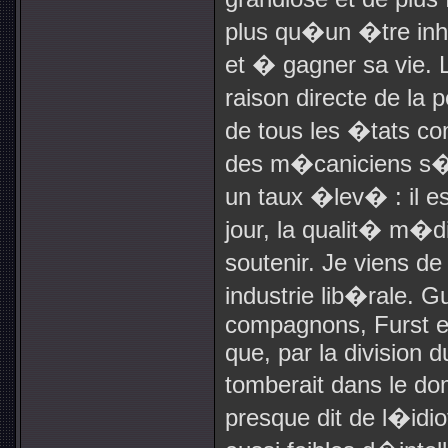
plus qu�un �tre inha
et � gagner sa vie. 
raison directe de la p
de tous les �tats co
des m�caniciens s
un taux �lev� : il e
jour, la qualit� m�di
soutenir. Je viens de
industrie lib�rale. G
compagnons, Furst et
que, par la division d
tomberait dans le do
presque dit de l�id