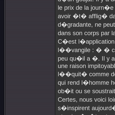
le prix de la journ�e 
avoir �t� afflig� d
d�gradante, ne peu
dans son corps par 
C�est l�application 
l��vangile : � � cel
peu qu�il a �. Il y
une raison impitoyable
l��quit� comme des 
qui rend l�homme he
ob�it ou se soustrait
Certes, nous voici lo
s�inspirent aujourd