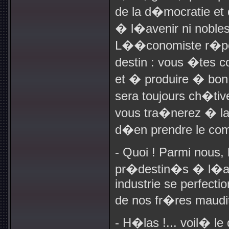
de la d�mocratie et
� l�avenir ni nobless
L��conomiste r�pon
destin : vous �tes
et � produire � bon 
sera toujours ch�tiv
vous tra�nerez � la q
d�en prendre le c
- Quoi ! Parmi nous
pr�destin�s � l�abr
industrie se perfecti
de nos fr�res maudits
- H�las !... voil� l