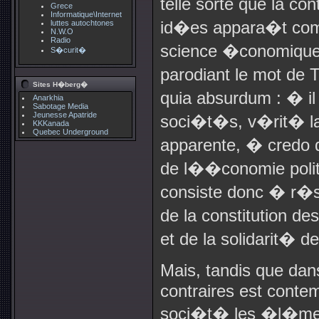
telle sorte que la c
Grece
Informatique\Internet
id�es appara�t comm
luttes autochtones
N.W.O
Radio
science �conomique,
S�curit�
parodiant le mot de 
Sites H�berg�
quia absurdum : � i
Anarkhia
Sabotage Media
Jeunesse Apatride
soci�t�s, v�rit� la
KKKanada
Quebec Underground
apparente, � credo q
de l��conomie polit
consiste donc � r�
de la constitution de
et de la solidarit� de
Mais, tandis que dan
contraires est contem
soci�t� les �l�men