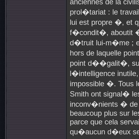
anciennes de la civili
prol�tariat : le travai
lui est propre �, et 
f�condit�, aboutit �
d�truit lui-m�me ; e
hors de laquelle poin
point d��galit�, su
l�intelligence inutil
impossible �. Tous 
Smith ont signal� l
inconv�nients � de la
beaucoup plus sur le
parce que cela serva
qu�aucun d�eux se 