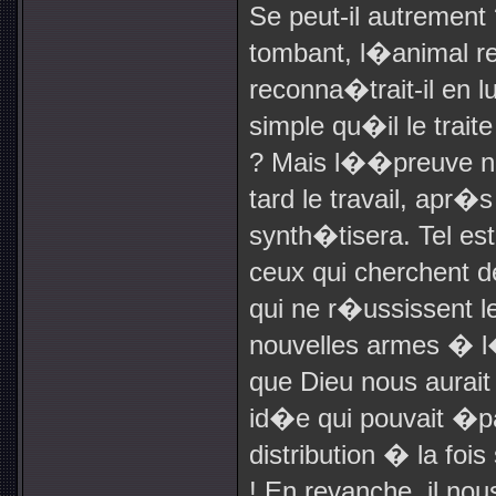
Se peut-il autremen
tombant, l�animal r
reconna�trait-il en l
simple qu�il le tra
? Mais l��preuve ne
tard le travail, apr
synth�tisera. Tel es
ceux qui cherchent de
qui ne r�ussissent 
nouvelles armes � 
que Dieu nous aurait
id�e qui pouvait �pa
distribution � la foi
! En revanche, il nou