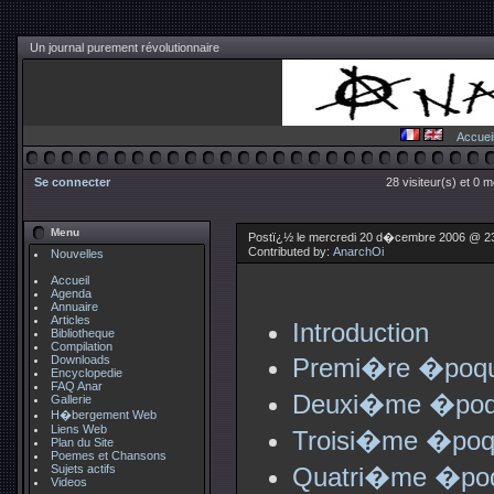
Un journal purement révolutionnaire
Accuei
Se connecter
28 visiteur(s) et 0 
Menu
Postï¿½ le mercredi 20 d�cembre 2006 @ 2
Contributed by:
AnarchOi
Nouvelles
Accueil
Agenda
Annuaire
Articles
Introduction
Bibliotheque
Compilation
Downloads
Premi�re �poque.
Encyclopedie
FAQ Anar
Deuxi�me �poqu
Gallerie
H�bergement Web
Liens Web
Troisi�me �poqu
Plan du Site
Poemes et Chansons
Sujets actifs
Quatri�me �poq
Videos