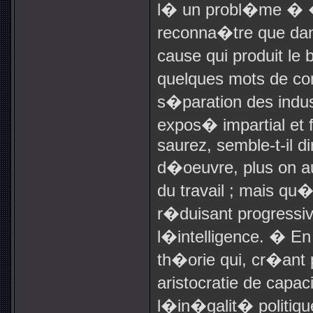
l� un probl�me � �
reconna�tre que dans
cause qui produit le 
quelques mots de com
s�paration des indus
expos� impartial et 
saurez, semble-t-il di
d�oeuvre, plus on a
du travail ; mais qu
r�duisant progressi
l�intelligence. � E
th�orie qui, cr�ant 
aristocratie de capa
l�in�galit� politiqu