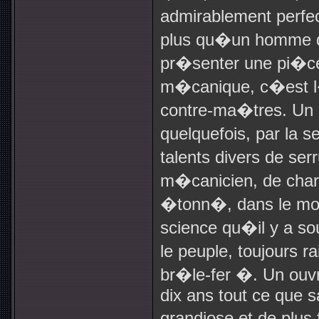
admirablement perf
plus qu�un homme qu
pr�senter une pi�ce
m�canique, c�est l�
contre-ma�tres. Un
quelquefois, par la s
talents divers de serr
m�canicien, de charr
�tonn�, dans le mon
science qu�il y a s
le peuple, toujours r
br�le-fer �. Un ouvr
dix ans tout ce que s
grandiose et de plus 