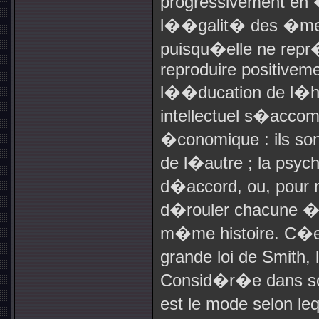
progressivement en
l��galit� des �mes
puisqu�elle ne repr�
reproduire positivem
l��ducation de l�
intellectuel s�acco
�conomique : ils son
de l�autre ; la psyc
d�accord, ou, pour m
d�rouler chacune � u
m�me histoire. C�es
grande loi de Smith, 
Consid�r�e dans son 
est le mode selon le