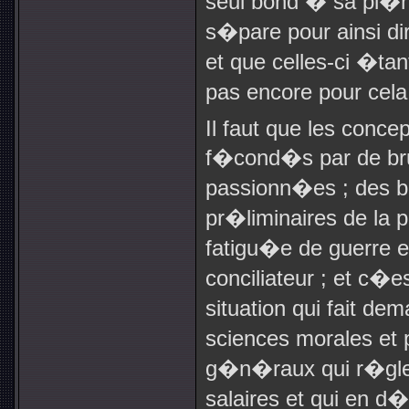
seul bond � sa pl�
s�pare pour ainsi di
et que celles-ci �ta
pas encore pour cela
Il faut que les concept
f�cond�s par de bru
passionn�es ; des ba
pr�liminaires de la 
fatigu�e de guerre e
conciliateur ; et c�e
situation qui fait 
sciences morales et p
g�n�raux qui r�glent
salaires et qui en d�