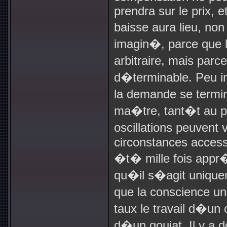
prendra sur le prix, e
baisse aura lieu, no
imagin�, parce que l
arbitraire, mais parc
d�terminable. Peu im
la demande se termi
ma�tre, tant�t au pro
oscillations peuvent
circonstances access
�t� mille fois appr�
qu�il s�agit unique
que la conscience u
taux le travail d�un
d�un goujat. Il y a