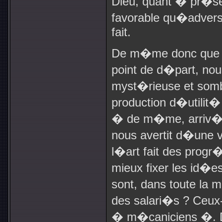
Dieu, quant � pr�s
favorable qu�advers
fait.
De m�me donc que l
point de d�part, nous
myst�rieuse et som
production d�utilit�
� de m�me, arriv�e 
nous avertit d�une v
l�art fait des progr
mieux fixer les id�e
sont, dans toute la m
des salari�s ? Ceu
� m�caniciens �. D