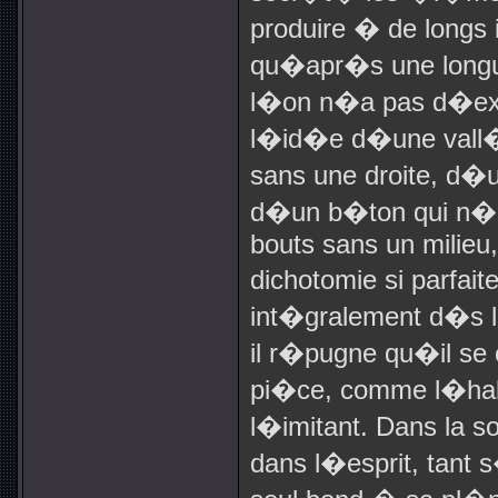
produire � de longs 
qu�apr�s une longue 
l�on n�a pas d�exe
l�id�e d�une vall�
sans une droite, d�
d�un b�ton qui n�a
bouts sans un milieu
dichotomie si parfai
int�gralement d�s l
il r�pugne qu�il s
pi�ce, comme l�habit
l�imitant. Dans la s
dans l�esprit, tant