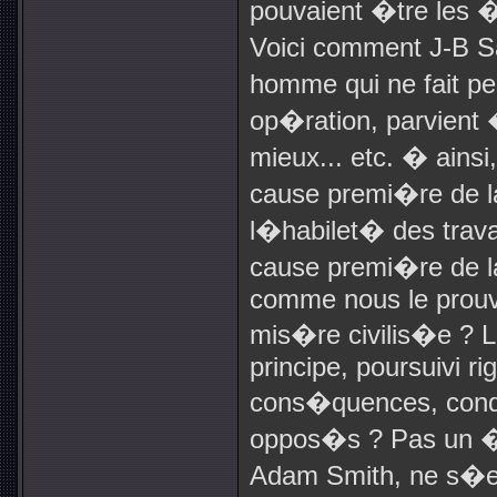
pouvaient �tre les 
Voici comment J-B S
homme qui ne fait 
op�ration, parvien
mieux... etc. � ainsi,
cause premi�re de la
l�habilet� des travai
cause premi�re de l
comme nous le prouv
mis�re civilis�e ? 
principe, poursuivi 
cons�quences, condu
oppos�s ? Pas un �c
Adam Smith, ne s�e