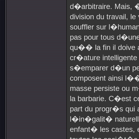
d�arbitraire. Mais, �
division du travail
souffler sur l�huma
pas pour tous d�une
qu�� la fin il doive a
cr�ature intelligente
s�emparer d�un peti
composent ainsi l��l
masse persiste ou 
la barbarie. C�est c
part du progr�s qui a
l�in�galit� naturelle
enfant� les castes,