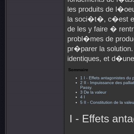
les produits de l�oe
la soci�t�, c�est ex
de les y faire � ren
probl�mes de produc
pr�parer la solution.
identiques, et d�un
Sommaire
1
I - Effets antagonistes du 
2
II - Impuissance des pallia
Passy.
3
De la valeur
4
I
5
II - Constitution de la vale
I - Effets ant