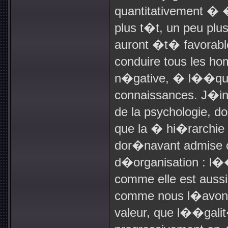
quantitativement �
plus t�t, un peu plus
auront �t� favorabl
conduire tous les ho
n�gative, � l��quiv
connaissances. J�in
de la psychologie, 
que la � hi�rarchie
dor�navant admise c
d�organisation : l��
comme elle est auss
comme nous l�avons 
valeur, que l��galit