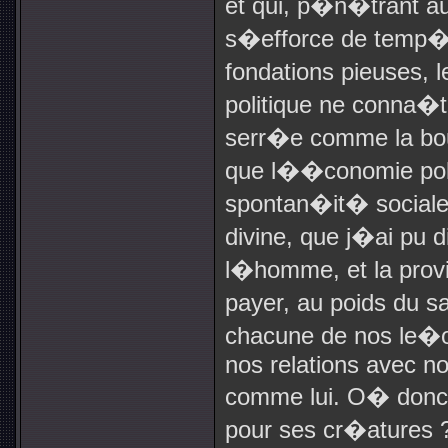
et qui, p�n�trant au
s�efforce de temp�r
fondations pieuses, 
politique ne conna�t q
serr�e comme la bou
que l��conomie polit
spontan�it� sociale
divine, que j�ai pu d
l�homme, et la provi
payer, au poids du s
chacune de nos le�o
nos relations avec n
comme lui. O� donc
pour ses cr�atures 