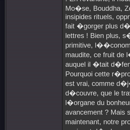
Mo�se, Bouddha, Zor
insipides rituels, opp
fait �gorger plus d
lettres ! Bien plus, s
primitive, l��conomi
maudite, ce fruit de
auquel il �tait d�f
Pourquoi cette r�prob
est vrai, comme d�j
d�couvre, que le tra
l�organe du bonheur 
avancement ? Mais s
maintenant, notre p