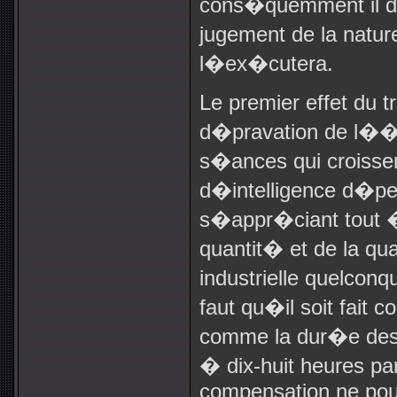
cons�quemment il do
jugement de la natur
l�ex�cutera.
Le premier effet du tr
d�pravation de l��m
s�ances qui croisse
d�intelligence d�pe
s�appr�ciant tout � 
quantit� et de la qua
industrielle quelconqu
faut qu�il soit fait
comme la dur�e des
� dix-huit heures pa
compensation ne pour