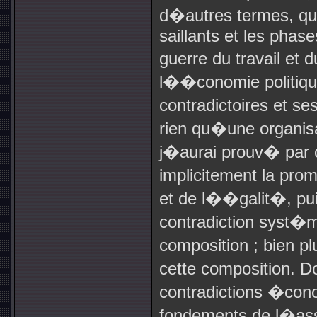
d�autres termes, que
saillants et les phas
guerre du travail et 
l��conomie politiqu
contradictoires et s
rien qu�une organisa
j�aurai prouv� par
implicitement la pro
et de l��galit�, pu
contradiction syst
composition ; bien p
cette composition. D
contradictions �cono
fondements de l�asso