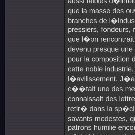
aussi faibles d�inte
que la masse des ou
branches de l�indust
pressiers, fondeurs, 
que l�on rencontrait
devenu presque une 
pour la composition
cette noble industri
l�avilissement. J�a
c��tait une des meill
connaissait des lettr
retir� dans la sp�ci
savants modestes, q
patrons humilie enco