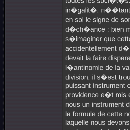
toutes les soci�t�s
in�galit�, n��tant 
en soi le signe de s
d�ch�ance : bien mo
s�imaginer que ce
accidentellement d�
devait la faire dispa
l�antinomie de la val
division, il s�est tr
puissant instrument d
providence e�t mis 
nous un instrument 
la formule de cette 
laquelle nous devons