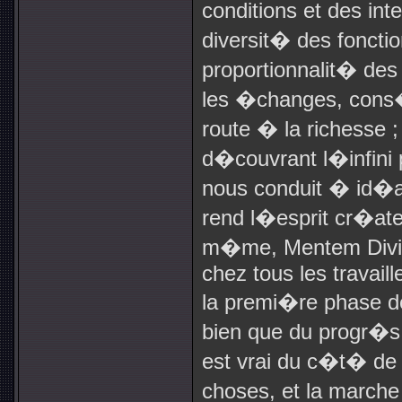
conditions et des inte
diversit� des fonctio
proportionnalit� des
les �changes, cons
route � la richesse 
d�couvrant l�infini p
nous conduit � id�al
rend l�esprit cr�ate
m�me, Mentem Divin
chez tous les travaill
la premi�re phase 
bien que du progr�s i
est vrai du c�t� d
choses, et la marche