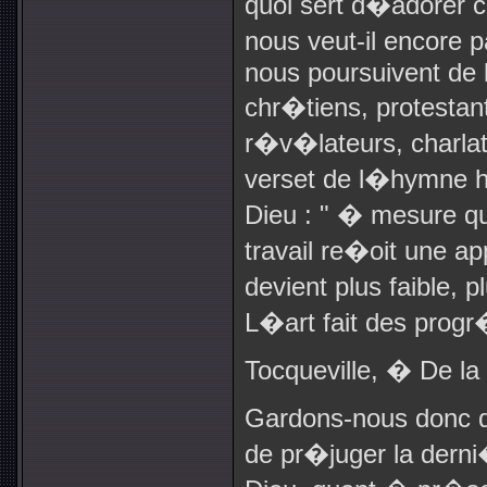
quoi sert d�adorer c
nous veut-il encore 
nous poursuivent de 
chr�tiens, protestan
r�v�lateurs, charla
verset de l�hymne h
Dieu : " � mesure que
travail re�oit une a
devient plus faible,
L�art fait des progr
Tocqueville, � De 
Gardons-nous donc d�
de pr�juger la dern