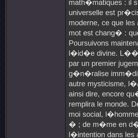
math�matiques : il s�
universelle est pr�
moderne, ce que les 
mot est chang� : qu
Poursuivons maintena
l�id�e divine. L��
par un premier juge
g�n�ralise imm�dia
autre mysticisme, l�
ainsi dire, encore qu
remplira le monde.
moi social, l�homme
� ; de m�me en d�co
l�intention dans les 