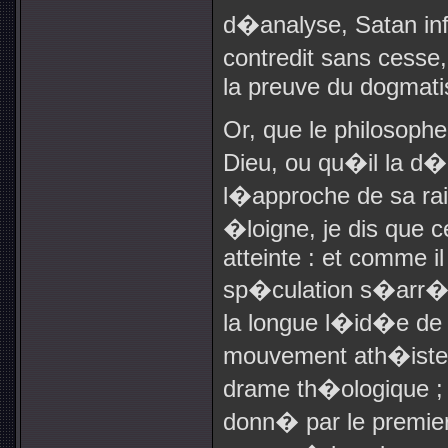
d�analyse, Satan infa
contredit sans cesse,
la preuve du dogmati
Or, que le philosop
Dieu, ou qu�il la d�
l�approche de sa ra
�loigne, je dis que c
atteinte : et comme il
sp�culation s�arr�
la longue l�id�e de 
mouvement ath�iste 
drame th�ologique ; 
donn� par le premier