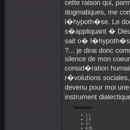
cette raison qui, par
dogmatiques, me co
l�hypoth�se. Le do
s�appliquant � Dieu
sait o� l�hypoth�se
?... je dirai donc co
silence de mon coeur 
consid�ration humai
r�volutions sociales,
devenu pour moi une 
instrument dialectiq
Sommaire
1
I
2
II
3
I
4
III