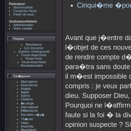
Cinqui�me �poqu
Participez!
Nouvel article
Contactez-Nous
Parler de nous
Utulisateur/Admin
Administration
Votre compte
Avant que j�entre da
Forums
Resistance
l�objet de ces nouv
Les Insoumis
Quebec Underground
de rendre compte d
Forum Anarchiste
Pirate-Punk
forum Anarchiste
para�tra sans doute 
Revolutionnaire
il m�est impossible
Cat�gories
Alternatives
compris : je veux p
Anarchisme
Anglais
Appel
dieu. Supposer Dieu, 
Autres
Citations
Pourquoi ne l�affir
�cologie
International
Millitantisme
faute si la foi � la 
Recettes v�g�
Th�orie
opinion suspecte ? 
Video
Anarkhia
Blackblock