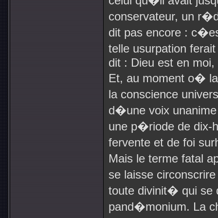
celui qu�il avait j
conservateur, un r
dit pas encore : c�es
telle usurpation fera
dit : Dieu est en mo
Et, au moment o� la 
la conscience univers
d�une voix unanime :
une p�riode de dix-h
fervente et de foi s
Mais le terme fatal 
se laisse circonscrir
toute divinit� qui se
pand�monium. La chri