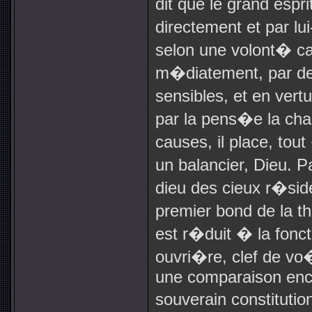
dit que le grand espr
directement et par lu
selon une volont� ca
m�diatement, par de
sensibles, et en vert
par la pens�e la cha
causes, il place, t
un balancier, Dieu. P
dieu des cieux r�side
premier bond de la 
est r�duit � la fonct
ouvri�re, clef de vo
une comparaison encor
souverain constituti