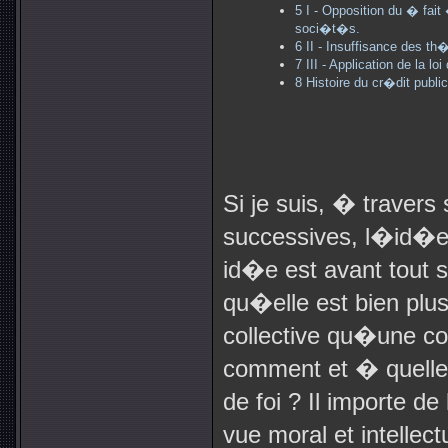
5
I - Opposition du � fa
soci�t�s.
6
II - Insuffisance des th�
7
III - Application de la l
8
Histoire du cr�dit public
Si je suis, � travers
successives, l�id�e 
id�e est avant tout 
qu�elle est bien plu
collective qu�une con
comment et � quelle 
de foi ? Il importe d
vue moral et intellec