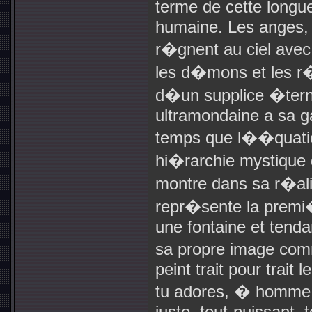
terme de cette longu
humaine. Les anges, l
r�gnent au ciel avec
les d�mons et les r
d�un supplice �tern
ultramondaine a sa gau
temps que l��quati
hi�rarchie mystique d
montre dans sa r�ali
repr�sente la premi
une fontaine et tend
sa propre image com
peint trait pour trait
tu adores, � homme !
juste, tout-puissant, 