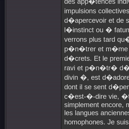
des app�tences indiv
impulsions collectiv
d�apercevoir et de 
l�instinct ou � fat
verrons plus tard qu
p�n�trer et m�me d
d�crets. Et le pre
ravi et p�n�tr� d�
divin �, est d�adore
dont il se sent d�pe
c�est-�-dire vie, �tr
simplement encore, m
les langues ancienne
homophones. Je suis