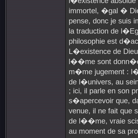
l�existence absolue ;
immortel, �gal � Die
pense, donc je suis im
la traduction de l�E
philosophie est d�acc
L�existence de Dieu
l��me sont donn�es 
m�me jugement : l�
de l�univers, au sein
; ici, il parle en son
s�apercevoir que, da
venue, il ne fait qu
de l��me, vraie sciss
au moment de sa pro