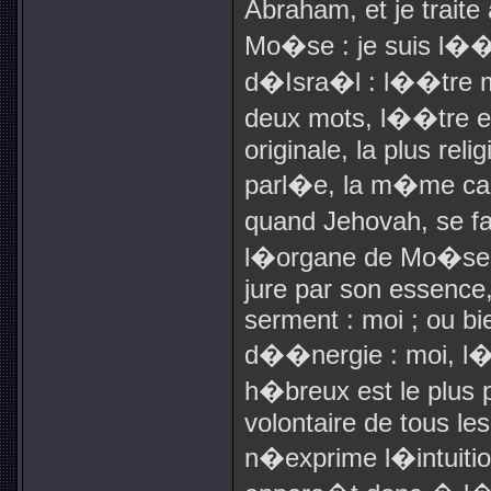
Abraham, et je traite
Mo�se : je suis l��t
d�Isra�l : l��tre 
deux mots, l��tre et
originale, la plus re
parl�e, la m�me cara
quand Jehovah, se fa
l�organe de Mo�se, 
jure par son essence, 
serment : moi ; ou b
d��nergie : moi, l��
h�breux est le plus p
volontaire de tous les
n�exprime l�intuiti