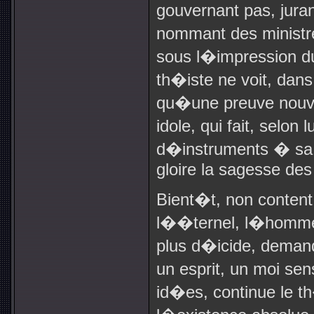
gouvernant pas, jura
nommant des ministr
sous l�impression du 
th�iste ne voit, dans
qu�une preuve nouve
idole, qui fait, selon 
d�instruments � sa 
gloire la sagesse de
Bient�t, non content
l��ternel, l�homme,
plus d�icide, demand
un esprit, un moi se
id�es, continue le t