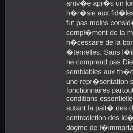
arriv�e apr�s un long
h�r�sie aux fid�le
fut pas moins cons
compl�ment de la ma
n�cessaire de la bon
�ternelles. Sans l
ne comprend pas Dieu
semblables aux th�ori
une repr�sentation s
fonctionnaires partou
conditions essentiell
autant la pait� des d
contradiction des id�
dogme de l�immortal