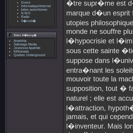
�tre supr�me est 
Grece
Informatique\Internet
luttes autochtones
marque d�un esprit fa
N.W.O
Radio
utopies philosophique
S�curit�
monde ne souffre plu
Sites H�berg�
l�hypocrisie et l�im
Anarkhia
Sabotage Media
Jeunesse Apatride
sous cette sainte �t
KKKanada
Quebec Underground
suppose dans l�univ
entra�nant les soleil
mouvoir toute la mach
supposition, tout � f
naturel ; elle est ac
l�attraction, hypot
jamais, et qui cependa
l�inventeur. Mais lor