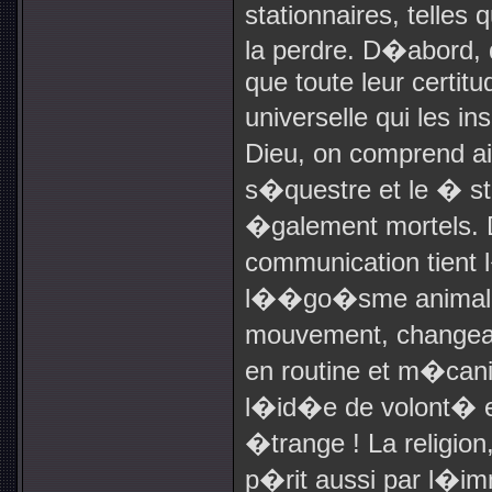
stationnaires, telles q
la perdre. D�abord, q
que toute leur certit
universelle qui les i
Dieu, on comprend a
s�questre et le � st
�galement mortels.
communication tien
l��go�sme animal ;
mouvement, changean
en routine et m�cani
l�id�e de volont� e
�trange ! La religion
p�rit aussi par l�i