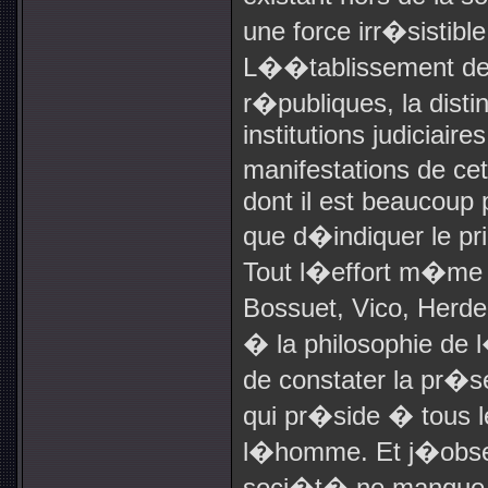
une force irr�sistibl
L��tablissement de
r�publiques, la disti
institutions judiciaire
manifestations de ce
dont il est beaucoup p
que d�indiquer le pri
Tout l�effort m�me d
Bossuet, Vico, Herde
� la philosophie de 
de constater la pr�se
qui pr�side � tous 
l�homme. Et j�obser
soci�t� ne manque j