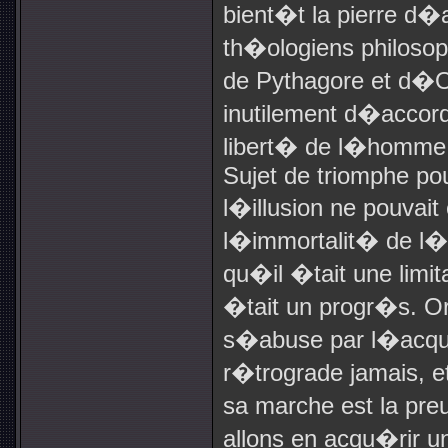
bient�t la pierre d
th�ologiens philosop
de Pythagore et d�
inutilement d�accorde
libert� de l�homme, e
Sujet de triomphe pou
l�illusion ne pouvai
l�immortalit� de 
qu�il �tait une limi
�tait un progr�s. Or
s�abuse par l�acquisi
r�trograde jamais, 
sa marche est la preu
allons en acqu�rir u