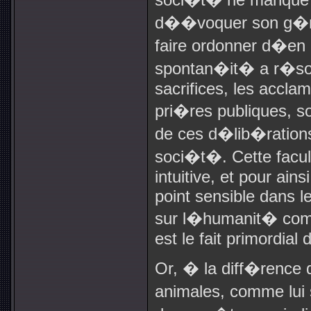
d��voquer son g�nie
faire ordonner d�en
spontan�it� a r�solu
sacrifices, les acclam
pri�res publiques, so
de ces d�lib�ration
soci�t�. Cette facu
intuitive, et pour ain
point sensible dans l
sur l�humanit� comm
est le fait primordial
Or, � la diff�rence
animales, comme lui 