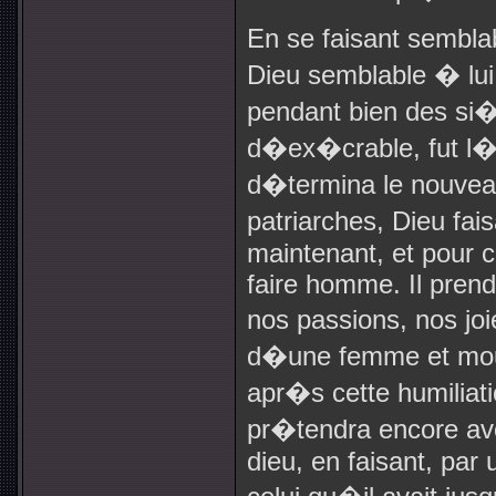
En se faisant sembl
Dieu semblable � lui 
pendant bien des si�
d�ex�crable, fut l�in
d�termina le nouvea
patriarches, Dieu fai
maintenant, et pour c
faire homme. Il prendr
nos passions, nos jo
d�une femme et mou
apr�s cette humiliat
pr�tendra encore av
dieu, en faisant, par