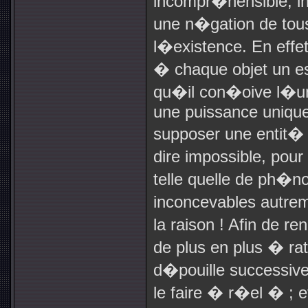
incompr�hensible, i
une n�gation de tous 
l�existence. En effe
� chaque objet un es
qu�il con�oive l�u
une puissance unique,
supposer une entit�
dire impossible, pour
telle quelle de ph�
inconcevables autrem
la raison ! Afin de r
de plus en plus � rat
d�pouille successive
le faire � r�el � ; 