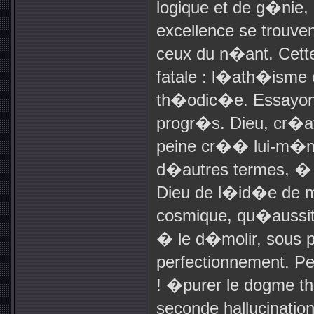
logique et de g�nie, 
excellence se trouv
ceux du n�ant. Cette
fatale : l�ath�isme 
th�odic�e. Essayons
progr�s. Dieu, cr�a
peine cr�� lui-m�me
d�autres termes, �
Dieu de l�id�e de m
cosmique, qu�aussit
� le d�molir, sous 
perfectionnement. Pe
! �purer le dogme th
seconde hallucinatio