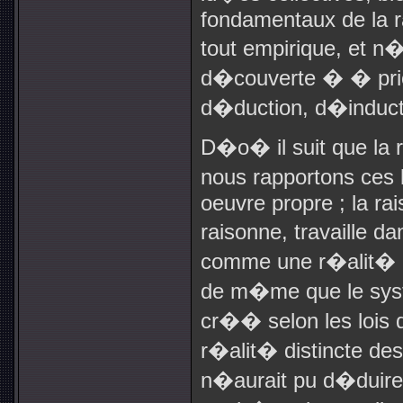
fondamentaux de la r
tout empirique, et 
d�couverte � � prio
d�duction, d�induct
D�o� il suit que la r
nous rapportons ces
oeuvre propre ; la rai
raisonne, travaille 
comme une r�alit� di
de m�me que le sys
cr�� selon les lois
r�alit� distincte de
n�aurait pu d�duire