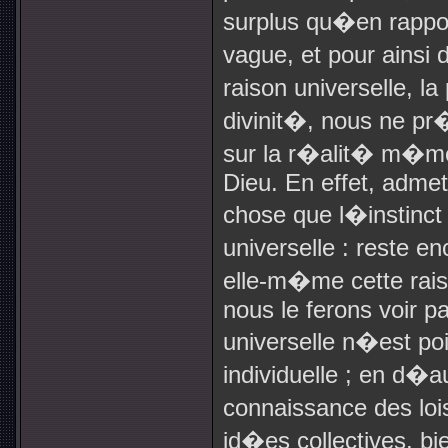
surplus qu�en rappo
vague, et pour ainsi
raison universelle, 
divinit�, nous ne pr
sur la r�alit� m�me
Dieu. En effet, admet
chose que l�instinct c
universelle : reste 
elle-m�me cette rais
nous le ferons voir par
universelle n�est po
individuelle ; en d�a
connaissance des lois
id�es collectives, b