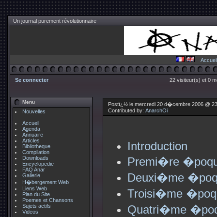
Un journal purement révolutionnaire
Accuei
Se connecter
22 visiteur(s) et 0 
Menu
Postï¿½ le mercredi 20 d�cembre 2006 @ 23
Contributed by:
AnarchOi
Nouvelles
Accueil
Agenda
Annuaire
Articles
Introduction
Bibliotheque
Compilation
Downloads
Premi�re �poque.
Encyclopedie
FAQ Anar
Deuxi�me �poqu
Gallerie
H�bergement Web
Liens Web
Troisi�me �poqu
Plan du Site
Poemes et Chansons
Sujets actifs
Quatri�me �poq
Videos