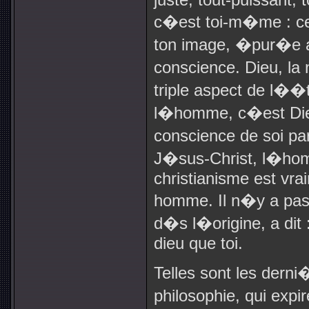
c�est toi-m�me : cet
ton image, �pur�e au
conscience. Dieu, la
triple aspect de l��t
l�homme, c�est Die
conscience de soi par
J�sus-Christ, l�hom
christianisme est vrai
homme. Il n�y a pas 
d�s l�origine, a dit 
dieu que toi.
Telles sont les derni
philosophie, qui exp