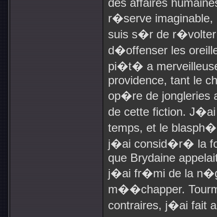
des affaires humaines
r�serve imaginable, 
suis s�r de r�volter 
d�offenser les oreil
pi�t� a merveilleus
providence, tant le c
op�re de jongleries
de cette fiction. J�a
temps, et le blasph
j�ai consid�r� la fo
que Brydaine appelait
j�ai fr�mi de la n�ga
m��chapper. Tourm
contraires, j�ai fait 