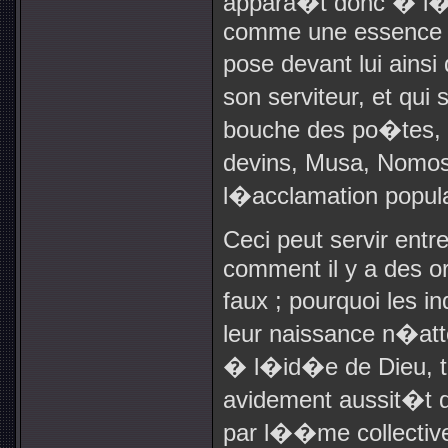
appara�t donc � l
comme une essence p
pose devant lui ain
son serviteur, et qui
bouche des po�tes, d
devins, Musa, Nomos
l�acclamation popula
Ceci peut servir entr
comment il y a des or
faux ; pourquoi les 
leur naissance n�a
� l�id�e de Dieu, ta
avidement aussit�t 
par l��me collective