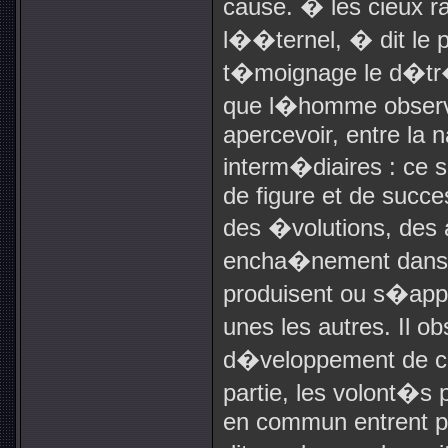
cause. � les cieux ra
l��ternel, � dit le ps
t�moignage le d�tr
que l�homme observ
apercevoir, entre la 
interm�diaires : ce 
de figure et de succe
des �volutions, des 
encha�nement dans l
produisent ou s�appe
unes les autres. Il 
d�veloppement de cet
partie, les volont�s
en commun entrent po