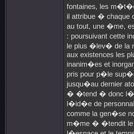
fontaines, les m�t�o
il attribue � chaque o
au tout, une �me, es
: poursuivant cette 
le plus �lev� de la 
aux existences les p
inanim�es et inorgani
pris pour p�le sup�r
jusqu�au dernier a
� �tend � donc l�i
l�id�e de personnali
comme la gen�se nou
m�me � �tendit le 
l�espace et le temps