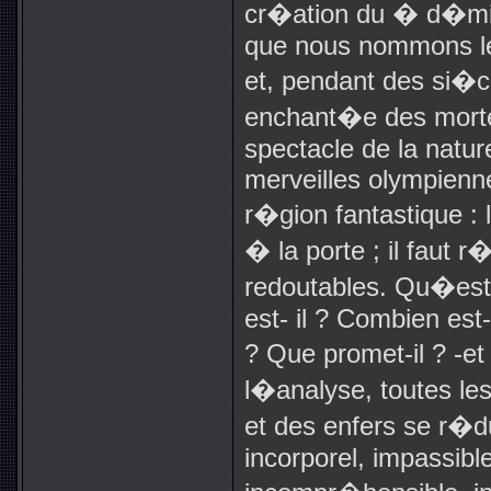
cr�ation du � d�mio
que nous nommons le 
et, pendant des si�c
enchant�e des mort
spectacle de la natur
merveilles olympienn
r�gion fantastique : 
� la porte ; il faut
redoutables. Qu�est-
est- il ? Combien est-
? Que promet-il ? -e
l�analyse, toutes les 
et des enfers se r�d
incorporel, impassibl