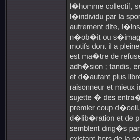
l�homme collectif, se
l�individu par la s
autrement dite, l�ins
n�ob�it ou s�ima
motifs dont il a plein
est ma�tre de refus
adh�sion ; tandis, en
et d�autant plus libr
raisonneur et mieux i
sujette � des entra
premier coup d�oeil,
d�lib�ration et de p
semblent dirig�s par
existant hors de la 