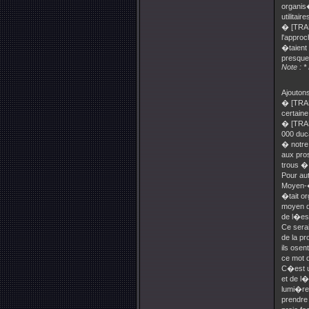
organis
utilitai
� [TRAD
l'approc
�taient 
presque 
Note : 
Ajoutons
� [TRAD
certain
� [TRADU
000 duc
� notre
aux pros
trous � 
Pour aut
Moyen-�
�tait o
moyen d'
de l�es
Ce serai
de la pr
ils osen
ce mot 
C�est un
et de l�
lumi�re 
prendre 