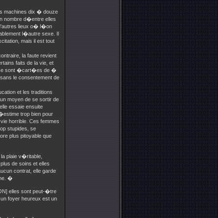
des machines dix � douze
Bon nombre d�entre elles
d'autres lieux o� l�on
ablement l�autre sexe. Il
tation, mais il est tout
ntraire, la faute revient
ns faits de la vie, et
es se sont �cart�es de �
 sans le consentement de
tion et les traditions
un moyen de se sortir de
lle essaie ensuite
estime trop bien pour
 vie horrible. Ces femmes
op stupides, se
ore plus pitoyable que
 plaie v�ritable,
plus de soins et elles
cun contrat, elle garde
mme. �
N] elles sont peut-�tre
 un foyer heureux est un