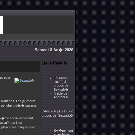
Samedi 8 Ao�t 2026
Liens Relatifs
s et la
En savoir
plus ï¿½
propos de
Sexualit�
Article de
AnarchOi
 blanches. Les journaux
se penchent d�j� sur une
L'Article le plus lu ï¿½
propos de Sexualit�
bl�me social important,
:
ultat? Les jeux
 plein et les maquereaux
�v�nement
anarchiste