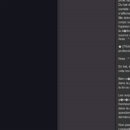
proie fa
Du fait 
semble 
s'affirm
fille d
corps sa
l'opinio
la d�fi
source 
Note : 
� [TRAD
profess
Note :
En fait,
cela re
Bien s�r
dans la 
la loi o
Les exp
g�n�ral
honneur,
dans la 
questio
derniers
Non pas 
criminel