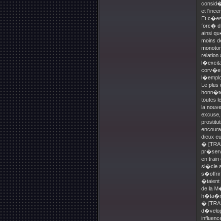
consid�r
et l'inc
Et c�es
forc� d
ainsi q
moins d
monotone
relation
l�excita
corv�e 
l�emplo
Le plus 
honn�te
toutes l
la nouve
excuse,
prostitu
encoura
dieux 
� [TRADU
pr�serve
en trai
si�cle a
s�offrir
�taient
de la M�
h�ta�re
� [TRAD
d�velop
influenc