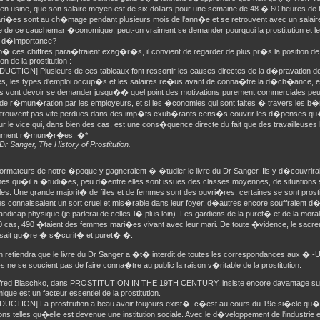
e en usine, que son salaire moyen est de six dollars pour une semaine de 48 � 60 heures de t
ari�es sont au ch�mage pendant plusieurs mois de l'ann�e et se retrouvent avec un salair
e de ce cauchemar �conomique, peut-on vraiment se demander pourquoi la prostitution et le 
nt d�importance?
� ces chiffres para�traient exag�r�s, il convient de regarder de plus pr�s la position de
on de la prostitution :
UCTION] Plusieurs de ces tableaux font ressortir les causes directes de la d�pravation 
les, les types d'emploi occup�s et les salaires re�us avant de conna�tre la d�ch�ance, 
ues vont devoir se demander jusqu�� quel point des motivations purement commerciales peuve
 de r�mun�ration par les employeurs, et si les �conomies qui sont faites � travers les
etrouvent pas vite perdues dans des imp�ts exub�rants cens�s couvrir les d�penses 
r le vice qui, dans bien des cas, est une cons�quence directe du fait que des travailleuse
amment r�mun�r�es. �*
 Dr Sanger, The History of Prostitution.
ormateurs de notre �poque y gagneraient � �tudier le livre du Dr Sanger. Ils y d�couvrira
es qu�il a �tudi�es, peu d�entre elles sont issues des classes moyennes, de situations 
s. Une grande majorit� de filles et de femmes sont des ouvri�res; certaines se sont prost
s connaissaient un sort cruel et mis�rable dans leur foyer, d�autres encore souffraient d�
dicap physique (je parlerai de celles-l� plus loin). Les gardiens de la puret� et de la mora
0 cas, 490 �taient des femmes mari�es vivant avec leur mari. De toute �vidence, le sacre
ssait gu�re � s�curit� et puret� �.
n retiendra que le livre du Dr Sanger a �t� interdit de toutes les correspondances aux �.-
s ne se soucient pas de faire conna�tre au public la raison v�ritable de la prostitution.
lfred Blaschko, dans PROSTITUTION IN THE 19TH CENTURY, insiste encore davantage sur le 
ue est un facteur essentiel de la prostitution.
UCTION] La prostitution a beau avoir toujours exist�, c�est au cours du 19e si�cle qu�e
ons telles qu�elle est devenue une institution sociale. Avec le d�veloppement de l'industrie 