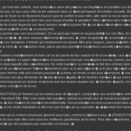
les, qui sont des enfants, sont entass�es dans des pi�ces surchauff�es et travaillent sur 
ar jour, ce qui a pour effet de les maintenir dans un �tat permanent d'excitation sexuelle. 
s de foyer ou ne disposent d'aucun type de confort et pour elles, aller dans la rue ou dans 
pour trois sous est donc leur seul moyen d'oublier le quotidien. Elles c�toient alors in�vit
icile de choisir lequel de ces deux facteurs am�ne la jeune fille � cet �tat d�extr�me d�exci
naturel qu�elle arrive � un paroxysme.
 premier pas vers la prostitution. On ne peut pas rejeter la responsabilit� sur ces filles. Au co
 la soci�t�, � notre manque d�incompr�hension, � notre incapacit� � reconna�tre certai
, � ces moralistes criminels qui condamnent ces jeunes filles pour toujours, parce qu�ell
 de la vertu �, en d�autres mots, parce que leur premi�re exp�rience sexuelle s�est faite
e.
 sentent compl�tement exclues car on les bannit de leur maison et de la soci�t�. Leur �duca
lles qu�elles se jugent d�prav�es et perdues et n'ont par cons�quent aucune chance, auc
e dans laquelle elles s�enfoncent. De cette mani�re, la soci�t� en fait des victimes dont e
nt de se d�barrasser. M�me l�homme le plus vil, le plus d�prav� et le plus d�cr�pit s�
pour femme celle qu'il consent pourtant � acheter, ne serait-ce que pour l�arracher � une
ent pas non plus demander de l�aide � leurs �gales � les femmes mari�es � qui sont tr
ent trop pures et chastes et ignorent que leur propre situation est, � bien des �gards, enc
 leurs cons�urs de la rue.
UCTION] Les femmes qui se marient pour de l�argent, compar�es aux prostitu�es sont la
Havelock Ellis. Elles sont moins bien pay�es, doivent accomplir plus de travail et prodiguer 
ies � leur ma�tre de mani�re inconditionnelle. Une prostitu�e ne vend sa personne dans au
t� et ses droits individuels et elle n'est pas forc�e de se soumettre � l��treinte d'un ho
mes qui se croient vertueuses ignorent aussi que, comme le d�fend Lecky, � [TRADUCTIO
e du vice mais elles sont aussi les meilleures gardiennes de la vertu. Pour elles n�anmoins,
fect� par des pratiques pas naturelles et nocives. �