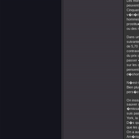
Les mora
peuvent 
Cinquan
v�n�rie
hommes,
prostitu
ou des 
Dans un
suivant
de 5,70 
contrav
du prix
passer 
sur les 
pensent
d�shonn
N�est-i
Bien pl
pers�cu
On insi
sauver s
�missai
suis pa
York, la
D�s qu�
que les
On a aus
Am�rique