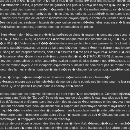
listes sont pr�ts � sacrifier pr�s de la moiti� de l'humanit� pour une institution mis�rable
s�affranchir. En fait, la prostitution ne garantit pas plus la puret� des foyers qu�une l�gisla
te pour cent des hommes mari�s fr�quentent les bordels. Ce maillon vertueux est � la ba
nnes chez les femmes mari�es et m�me chez les enfants. La soci�t� ne condamne pou
 tandis qu'il n'est pas de loi assez monstrueuse qu�on applique contre les victimes sans 
�es ne sont pas seulement la proie de ceux qui se servent d�elles, elles sont aussi � la me
mis�rables inspecteurs, commissaires ou responsables de prison.
 livre r�cent dont l�auteure a �t� la ma�tresse d'une � maison � pendant douze ans, 
es : � [TRADUCTION] La police me r�clamait chaque mois une amende de 14,70 � 29,70 $; l
� 9,70 $. � L'auteure ayant �t� �tablie dans une petite ville et ses paiements n'incluant ni 
entions suppl�mentaires, on peut se faire une id�e du montant �norme d'argent que le serv
 du sang de ses propres victimes, dont il n�assurait m�me pas la s�curit�. Malheur � celle
� la caisse; elles �taient rassembl�es comme du b�tail, � [TRADUCTION] du moins pour 
citoyens respectables ou si les autorit�s avaient besoin de plus d'argent que d�habitude. Le
 qu'une femme d�chue est incapable d'�motions humaines ne pouvaient pas se rendre com
eur, des larmes et de la honte qui �taient n�tres � chaque fois qu'on nous appr�hendait
l pas �trange qu�une ma�tresse de maison n�ait ressenti ces choses-l�?
us �trange encore que ce bon chr�tien de monde saigne et vole ces femmes pour ne leur re
tions. Que ne passe-t-on pas pour la charit� chr�tienne!
ste beaucoup sur les esclaves blanches qui sont import�es en Am�rique. Comment l�Am�ri
a vertu sans l'aide de l'Europe? Je ne nie pas que ce soit parfois le cas, pas plus que je ne ni
res d'Allemagne et d'autres pays fourvoient des esclaves �conomiques en les envoyant en
s du tout d'accord avec ceux qui disent que la plupart des prostitu�es viennent d�Europ
 majorit� d�entre elles sont des �trang�res mais la population enti�re de cette ville se c
on entre dans n�importe quelle autre ville am�ricaine, que ce soit � Chicago ou dans le M
 prostitu�es �trang�res sont de loin en minorit�.
si tort de croire que la plupart des filles de la rue � New York �taient d�j� sur le march�
. La plupart d�entre elles parlent un tr�s bon anglais, leurs habitudes et leur allure son