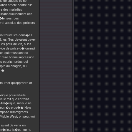
 de laquelle ils ne
tion stricte contre elle.
se des maladies
rtant aucunement ces
d�fenses. Les
rci absolue des policiers
on trouve les donn�es
es filles devaient payer
les pots-de-vin, ni les
ice de police d�tournait
s qui refusaient de
faire bonne impression
s esprits tordus qui
pte du chagrin, du
. �
tourner qu'opprobre et
que pourrait-elle
e le fait que certains
 Am�rique, mais je ne
e. Peut-�tre qu�� New
ompose d'immigrants.
iddle West, on peut voir
 avant de venir en
t am�ricanis�es, ce ne