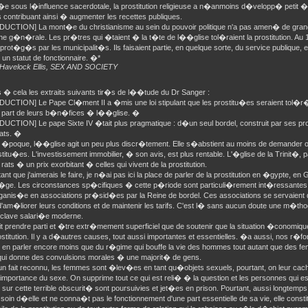
�e sous l�influence sacerdotale, la prostitution religieuse a n�anmoins d�velopp� petit �
res contribuant ainsi � augmenter les recettes publiques.
UCTION] La mont�e du christianisme au sein du pouvoir politique n'a pas amen� de gra
he g�n�rale. Les pr�tres qui �taient � la t�te de l��glise tol�raient la prostitution. Au 
prot�g�s par les municipalit�s. Ils faisaient partie, en quelque sorte, du service publique, et
un statut de fonctionnaire. �*
* Havelock Ellis, SEX AND SOCIETY
 � cela les extraits suivants tir�s de l��tude du Dr Sanger :
UCTION] Le Pape Cl�ment II a �mis une loi stipulant que les prostitu�es seraient tol�r�e
e part de leurs b�n�fices � l��glise. �
CTION] Le pape Sixte IV �tait plus pragmatique : d�un seul bordel, construit par ses prop
ats. �
 �poque, l��glise agit un peu plus discr�tement. Elle s�abstient au moins de demander 
titu�es. L'investissement immobilier, � son avis, est plus rentable. L'�glise de la Trinit�, 
rats � un prix exorbitant � celles qui vivent de la prostitution.
ant que j'aimerais le faire, je n�ai pas ici la place de parler de la prostitution en �gypte,
ge. Les circonstances sp�cifiques � cette p�riode sont particuli�rement int�ressantes du 
rganis�e en associations pr�sid�es par la Reine de bordel. Ces associations se servaien
am�liorer leurs conditions et de maintenir les tarifs. C'est l� sans aucun doute une m�thod
clave salari�e moderne.
t prendre parti et �tre extr�mement superficiel que de soutenir que la situation �conomiqu
ostitution. Il y a d�autres causes, tout aussi importantes et essentielles. �a aussi, nos r�f
t en parler encore moins que du r�gime qui bouffe la vie des hommes tout autant que des f
qui donne des convulsions morales � une majorit� de gens.
 fait reconnu, les femmes sont �lev�es en tant qu�objets sexuels, pourtant, on leur cache 
importance du sexe. On supprime tout ce qui est reli� � la question et les personnes qui es
sur cette terrible obscurit� sont poursuivies et jet�es en prison. Pourtant, aussi longtemps
soin d�elle et ne conna�t pas le fonctionnement d'une part essentielle de sa vie, elle const