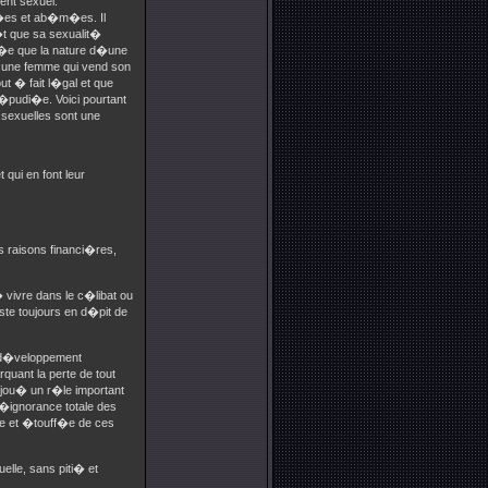
ment sexuel.
ri�es et ab�m�es. Il
�t que sa sexualit�
id�e que la nature d�une
s une femme qui vend son
t � fait l�gal et que
r�pudi�e. Voici pourtant
sexuelles sont une
qui en font leur
s raisons financi�res,
 vivre dans le c�libat ou
ste toujours en d�pit de
 d�veloppement
ant la perte de tout
 jou� un r�le important
 l�ignorance totale des
e et �touff�e de ces
elle, sans piti� et