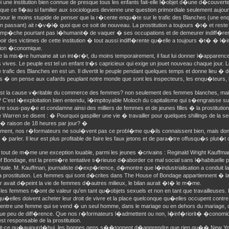
i une institution bien connue de presque tous les enfants fait-elle l�objet d�une d�couver
il que ce fl�au si familier aux sociologues devienne une question primordiale seulement aujour
t pour le moins stupide de penser que la r�cente enqu�te sur le trafic des Blanches (une enq
 en passant) ait r�v�l� quoi que ce soit de nouveau. La prostitution a toujours �t� et res
mp�che pourtant pas l�humanit� de vaquer � ses occupations et de demeurer indiff�rent
r des victimes de cette institution � tout aussi indiff�rente qu�elle a toujours �t� � l�in
ution �conomique.
e la mis�re humaine ait un int�r�t, du moins temporairement, il faut lui donner l�apparen
 vives. Le peuple est tel un enfant tr�s capricieux qui exige un jouet nouveau chaque jour.
e trafic des Blanches en est un. Il divertit le peuple pendant quelques temps et donne lieu � 
es � on pense aux cafards peuplant notre monde que sont les inspecteurs, les enqu�teurs, l
est la cause v�ritable du commerce des femmes? non seulement des femmes blanches, ma
 C'est l�exploitation bien entendu, l�impitoyable Moloch du capitalisme qui s�engraisse sur
sous-pay�e et condamne ainsi des milliers de femmes et de jeunes filles � la prostitution.
arren se disent : � Pourquoi gaspiller une vie � travailler pour quelques shillings de la 
, � raison de 18 heures par jour? �
ent, nos r�formateurs ne soul�vent pas ce probl�me qu�ils connaissent bien, mais don
� parler. Il leur est plus profitable de faire les faux jetons et de para�tre offusqu�s plut�
 tout de m�me une exception louable, parmi les jeunes �crivains : Reginald Wright Kauffm
 Bondage, est la premi�re tentative s�rieuse d�aborder ce mal social sans l�habituelle pe
ntale. M. Kauffman, journaliste d�exp�rience, d�montre que l�industrialisation a conduit 
la prostitution. Les femmes qui sont d�crites dans The House of Bondage appartiennent � la
r avait d�peint la vie de femmes d�autres milieux, le bilan aurait �t� le m�me.
 les femmes n�ont de valeur qu'en tant qu�objets sexuels et non en tant que travailleuses. 
u�elles doivent acheter leur droit de vivre et la place quelconque qu�elles occupent contre
entre une femme qui se vend � un seul homme, dans le mariage ou en dehors du mariage,
a que peu de diff�rence. Que nos r�formateurs l�admettent ou non, l�inf�riorit� �conomiqu
t responsable de la prostitution.
it-ce qu�aujourd�hui, les bonnes gens s��tonnent d�apprendre que rien qu�� New Yor