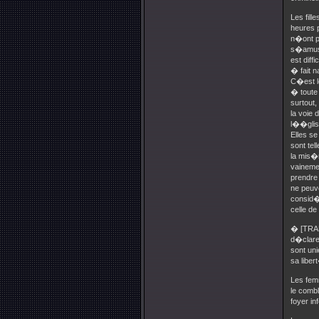
Les fil
heures p
n�ont pa
s�amuse 
est diff
� fait 
C�est le
� toute
surtout
la voie
l��glis
Elles se
sont te
la mis�r
vaineme
prendre 
ne peuv
consid�r
celle de
� [TRAD
d�clare 
sont un
sa liber
Les fem
le combl
foyer in