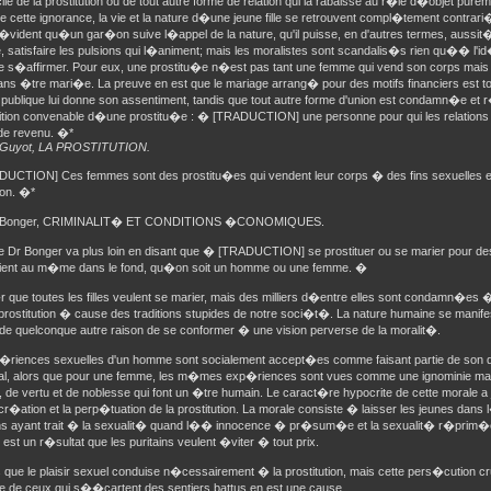
cile de la prostitution ou de tout autre forme de relation qui la rabaisse au r�le d�objet pure
de cette ignorance, la vie et la nature d�une jeune fille se retrouvent compl�tement contra
�vident qu�un gar�on suive l�appel de la nature, qu'il puisse, en d'autres termes, aussit
e, satisfaire les pulsions qui l�animent; mais les moralistes sont scandalis�s rien qu�� l'
oive s�affirmer. Pour eux, une prostitu�e n�est pas tant une femme qui vend son corps mai
ns �tre mari�e. La preuve en est que le mariage arrang� pour des motifs financiers est tou
n publique lui donne son assentiment, tandis que tout autre forme d'union est condamn�e et 
nition convenable d�une prostitu�e : � [TRADUCTION] une personne pour qui les relations 
de revenu. �*
* Guyot, LA PROSTITUTION.
UCTION] Ces femmes sont des prostitu�es qui vendent leur corps � des fins sexuelles et 
ion. �*
 * Bonger, CRIMINALIT� ET CONDITIONS �CONOMIQUES.
 le Dr Bonger va plus loin en disant que � [TRADUCTION] se prostituer ou se marier pour de
vient au m�me dans le fond, qu�on soit un homme ou une femme. �
 que toutes les filles veulent se marier, mais des milliers d�entre elles sont condamn�es �
prostitution � cause des traditions stupides de notre soci�t�. La nature humaine se manife
u de quelconque autre raison de se conformer � une vision perverse de la moralit�.
�riences sexuelles d'un homme sont socialement accept�es comme faisant partie de son
, alors que pour une femme, les m�mes exp�riences sont vues comme une ignominie marqu
 de vertu et de noblesse qui font un �tre humain. Le caract�re hypocrite de cette morale a
cr�ation et la perp�tuation de la prostitution. La morale consiste � laisser les jeunes dans
ns ayant trait � la sexualit� quand l�� innocence � pr�sum�e et la sexualit� r�prim�
 est un r�sultat que les puritains veulent �viter � tout prix.
que le plaisir sexuel conduise n�cessairement � la prostitution, mais cette pers�cution cru
le de ceux qui s��cartent des sentiers battus en est une cause.