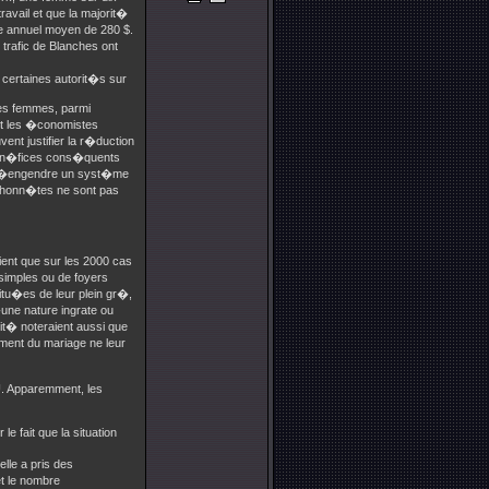
ravail et que la majorit�
e annuel moyen de 280 $.
trafic de Blanches ont
 certaines autorit�s sur
des femmes, parmi
et les �conomistes
nt justifier la r�duction
 b�n�fices cons�quents
qu�engendre un syst�me
s honn�tes ne sont pas
ient que sur les 2000 cas
simples ou de foyers
itu�es de leur plein gr�,
une nature ingrate ou
lit� noteraient aussi que
ment du mariage ne leur
U. Apparemment, les
fait que la situation
lle a pris des
et le nombre