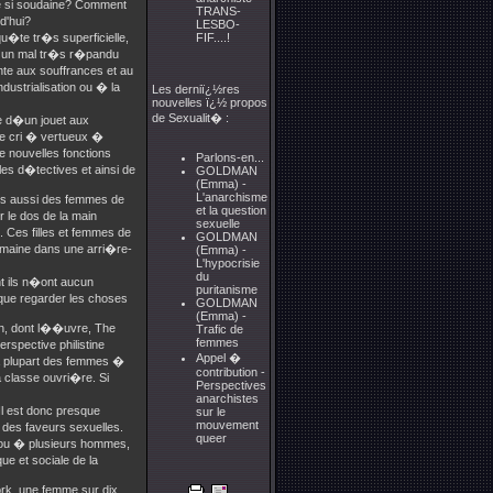
te si soudaine? Comment
TRANS-
d'hui?
LESBO-
u�te tr�s superficielle,
FIF....!
te un mal tr�s r�pandu
e aux souffrances et au
dustrialisation ou � la
Les derniï¿½res
nouvelles ï¿½ propos
de Sexualit� :
ce d�un jouet aux
 Le cri � vertueux �
de nouvelles fonctions
Parlons-en...
es d�tectives et ainsi de
GOLDMAN
(Emma) -
L'anarchisme
is aussi des femmes de
et la question
 le dos de la main
sexuelle
 Ces filles et femmes de
GOLDMAN
semaine dans une arri�re-
(Emma) -
L'hypocrisie
du
t ils n�ont aucun
puritanisme
t que regarder les choses
GOLDMAN
(Emma) -
an, dont l��uvre, The
Trafic de
femmes
rspective philistine
Appel �
la plupart des femmes �
contribution -
 classe ouvri�re. Si
Perspectives
anarchistes
Il est donc presque
sur le
mouvement
 des faveurs sexuelles.
queer
 ou � plusieurs hommes,
e et sociale de la
k, une femme sur dix