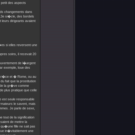
 petit des aspects
nds changements dans
13e si�cle, des bordels
 leurs dirigeants avaient
s si elles reversent une
res soins, il recevait 20
ouvertement de l�argent
par exemple, loue des
 en Gr�ce et � Rome, ou au
fait que la prostitution
t de la gr�ve comme
e plus pratique que celle
e est seule responsable
ormateurs le savent, mais
emmes. Je parle de sexe,
tout de la signification
saient de mettre la
 qu�une fille ne sait pas
itue in�vitablement une