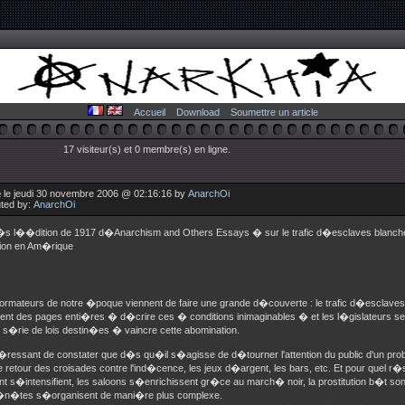
Accueil
Download
Soumettre un article
17 visiteur(s) et 0 membre(s) en ligne.
 le jeudi 30 novembre 2006 @ 02:16:16 by
AnarchOi
uted by:
AnarchOi
 l��dition de 1917 d�Anarchism and Others Essays � sur le trafic d�esclaves blanche
ution en Am�rique
ormateurs de notre �poque viennent de faire une grande d�couverte : le trafic d�esclaves
ent des pages enti�res � d�crire ces � conditions inimaginables � et les l�gislateurs 
 s�rie de lois destin�es � vaincre cette abomination.
nt�ressant de constater que d�s qu�il s�agisse de d�tourner l'attention du public d'un pro
 retour des croisades contre l'ind�cence, les jeux d�argent, les bars, etc. Et pour quel r�s
t s�intensifient, les saloons s�enrichissent gr�ce au march� noir, la prostitution b�t son
�n�tes s�organisent de mani�re plus complexe.