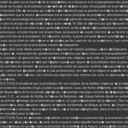
able de gens sur le march� de la comp�tition, la croissance et le surpeuplement des grand
ertitude de l'emploi, la prostitution a b�n�fici� de l��lan le plus remarquable de toute l�h
t Havelock Ellis � nouveau qui, m�me s�il n�aborde pas la question lui-m�me de mani�r
�admettre que le facteur �conomique est la cause principale du probl�me, directement et in
u�un fort pourcentage de prostitu�es est recrut� parmi les servantes, m�me si ces dern
e soins et de plus de s�curit�. D�un autre c�t�, M. Ellis ne d�ment pas que l�aspect rout
 de la vie de la servante et plus particuli�rement, le fait qu�elle n�a pratiquement aucu
 amoureuse, ni la joie d'avoir son propre foyer, la poussent � vouloir chercher � se divertir e
tion et le feu de la prostitution. En d�autres termes, la jeune servante �tant consid�r�e c
sans aucun droit sur elle-m�me et �reint�e par les caprices de sa ma�tresse, tout comm
y�e, ne trouve que la prostitution comme �chappatoire.
dr�le dans cette affaire avant m�me la r�action de l'opinion publique, c�est l�indignatio
s gens �, notamment des gentilshommes chr�tiens que l�on retrouve immanquablement a
es croisades. Ils ignorent donc tout de l�Histoire des religions, dont celle du Christianisme?
lle g�n�ration ignore le r�le que l'�glise a jou� par rapport � la prostitution dans le pass
 ils sont bien les derniers � pouvoir protester contre les pauvres victimes d�aujourd�hui,
tion, comme tout �tudiant cultiv� le sait pertinemment, est n�e de la religion et qu�elle e
g�e depuis des si�cles, non comme une abjection mais comme une vertu, et approuv�e en t
eux-m�mes.
CTION] Il semblerait que la prostitution tire ses origines de la tradition religieuse � la religio
 si bien les coutumes et qui a si bien su pr�server, sous une forme diff�rente, une liber
n de dispara�tre de la vie sociale g�n�rale. L�exemple classique remonte � l��poque 
vant J.-C., au temple de Mylitta, la V�nus de Babylone, o� chaque femme devait se rendre 
 au premier �tranger qui lui jetterait une pi�ce, en signe d�adoration de la d�esse. Des c
 observ�es dans d�autres r�gions de l�Asie occidentale, en Afrique du Nord, � Chypre 
diterran�e orientale, ainsi qu�en Gr�ce, o� le temple d�Aphrodite, dans le fort de Corinth
s travaillant pour la d�esse.
UCTION] Tous les �crivains sp�cialistes en la mati�re soutiennent que la prostitution re
p�e, en r�gle g�n�rale, � partir de la croyance selon laquelle l'activit� reproductrice d
e myst�rieuse et sacr�e dans la promotion de la fertilit� de la Nature. Lorsqu�elle est deve