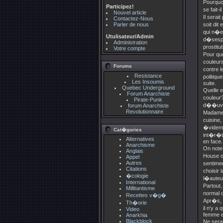
Pourquo
Participez!
se fait-
Nouvel article
Il serai
Contactez-Nous
Parler de nous
soit dit
qui n�e
Utulisateur/Admin
d�sespoi
Administration
prostit
Votre compte
Pour qu
couleurs
Forums
contre l
Resistance
politiqu
Les Insoumis
suite.
Quebec Underground
Quelle 
Forum Anarchiste
couleur?
Pirate-Punk
d��uvre 
forum Anarchiste
Revolutionnaire
Madame W
cuisine
�videmm
Cat�gories
int�r�t 
Alternatives
en face.
Anarchisme
On note
Anglais
House of
Appel
Autres
sentime
Citations
choisir 
�cologie
l�auteu
International
Partout,
Millitantisme
normal q
Recettes v�g�
Apr�s, 
Th�orie
il n'y 
Video
femme es
Anarkhia
Blackblock
Ne sera