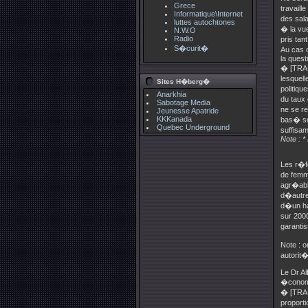
Grece
travaill
Informatique\Internet
des sal
luttes autochtones
� la vu
N.W.O
Radio
pris ta
S�curit�
Au cas o
la questi
� [TRAD
lesquel
Sites H�berg�
politiq
Anarkhia
du taux
Sabotage Media
ne se r
Jeunesse Apatride
KKKanada
bas� su
Quebec Underground
suffis
Note : *
Les r�f
de femm
agr�able
d�autre
d�un han
sur 200
garanti
Note : o
autorit�
Le Dr A
�conomiq
� [TRAD
proporti