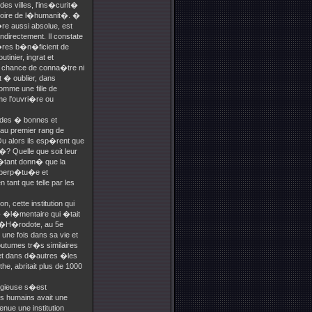
es villes, l'ins�curit�
istoire de l�humanit�. �
e aussi absolue, est
directement. Il constate
i�res b�n�ficient de
inier, ingrat et
ne chance de conna�tre ni
t � oublier, dans
omme une fille de
e l'ouvri�re ou
n des � bonnes et
u premier rang de
 Ou alors ils esp�rent que
�? Quelle que soit leur
 �tant donn� que la
st perp�tu�e et
ant que telle par les
n, cette institution qui
t� �l�mentaire qui �tait
d�H�rodote, au 5e
une fois dans sa vie et
outumes tr�s similaires
et dans d�autres �les
e, abritait plus de 1000
ligieuse s�est
es humains avait une
nue une institution